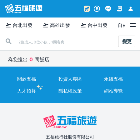
contract
person
rocket_launch
B
menu
flight_takeoff
flight_takeoff
flight_takeoff
台北出發
高雄出發
台中出發
自由行
變更
2位成人, 0位小孩，1間客房
為您搜出
0
間飯店
關於五福
投資人專區
永續五福
人才招募
隱私權政策
網站導覽
五福旅行社股份有限公司