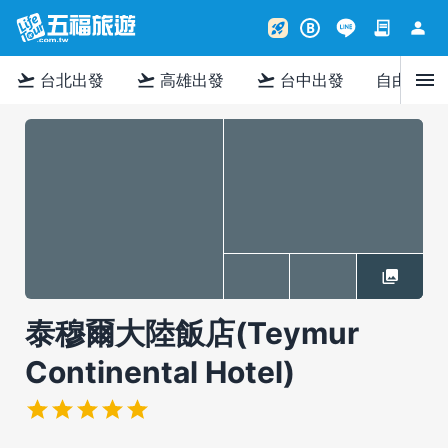
contract
person
rocket_launch
B
menu
flight_takeoff
flight_takeoff
flight_takeoff
台北出發
高雄出發
台中出發
自由行
泰穆爾大陸飯店(Teymur
Continental Hotel)