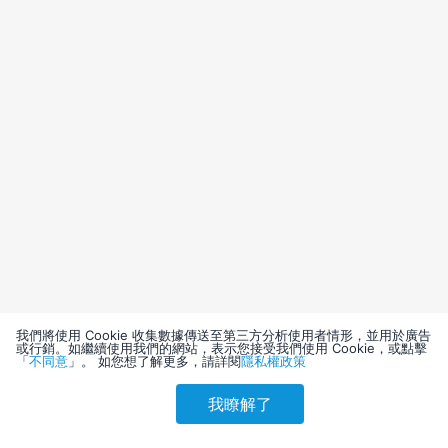
我們將使用 Cookie 收集數據傳送至第三方分析使用者情形，並用於廣告
或行銷。如繼續使用我們的網站，表示您接受我們使用 Cookie，或點擊
「
不同意
」。 如您想了解更多，請詳閱
隱私權政策
我瞭解了
請選擇其他入住日