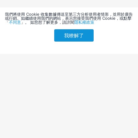
我們將使用 Cookie 收集數據傳送至第三方分析使用者情形，並用於廣告
或行銷。如繼續使用我們的網站，表示您接受我們使用 Cookie，或點擊
「
不同意
」。 如您想了解更多，請詳閱
隱私權政策
我瞭解了
請選擇其他入住日