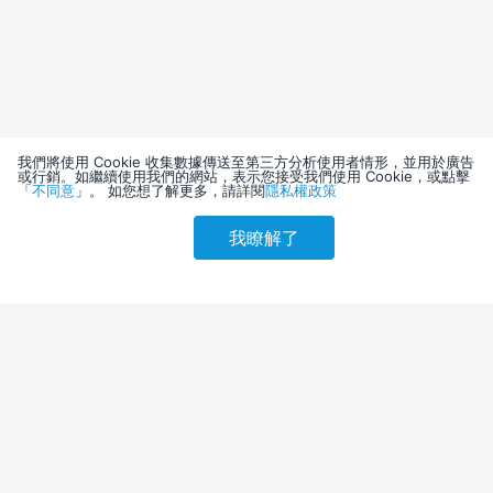
我們將使用 Cookie 收集數據傳送至第三方分析使用者情形，並用於廣告
或行銷。如繼續使用我們的網站，表示您接受我們使用 Cookie，或點擊
「
不同意
」。 如您想了解更多，請詳閱
隱私權政策
我瞭解了
請選擇其他入住日