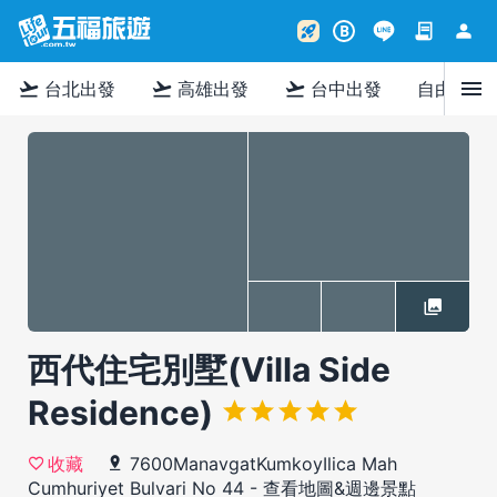
contract
person
rocket_launch
B
menu
flight_takeoff
flight_takeoff
flight_takeoff
台北出發
高雄出發
台中出發
自由行
西代住宅別墅(Villa Side
Residence)
7600ManavgatKumkoyIlica Mah
收藏
Cumhuriyet Bulvari No 44
-
查看地圖&週邊景點