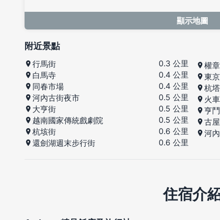
顯示地圖
附近景點
0.3 公里
行馬街
權章
0.4 公里
白馬寺
東京
0.4 公里
同春市場
杭塔
0.5 公里
河內古街夜市
火車
0.5 公里
大亨街
亨鬥
0.5 公里
越南國家傳統戲劇院
古屋
0.6 公里
杭垓街
河內
0.6 公里
還劍湖週末步行街
住宿介