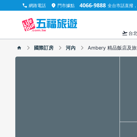
4066-9888
call
location_on
網路電話
門市據點
全台市話直撥，手
flight_takeoff
台
國際訂房
河內
Ambery 精品飯店及