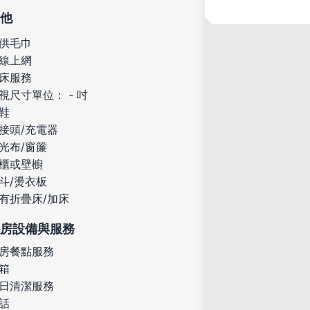
他
供毛巾
線上網
床服務
視尺寸單位： - 吋
鞋
接頭/充電器
光布/窗簾
櫃或壁櫥
斗/燙衣板
有折疊床/加床
房設備與服務
房餐點服務
箱
日清潔服務
話