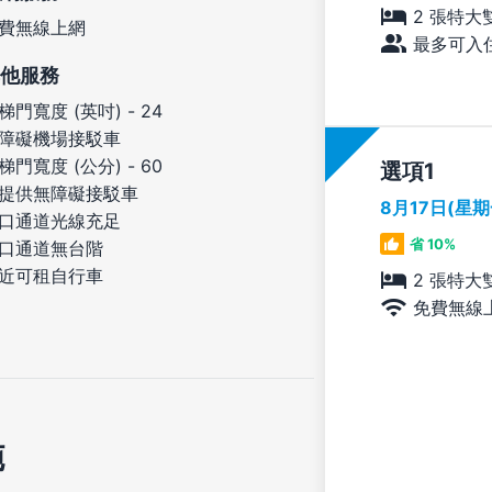
2 張特大
費無線上網
最多可入住
他服務
梯門寬度 (英吋) - 24
障礙機場接駁車
梯門寬度 (公分) - 60
選項
提供無障礙接駁車
8月17日(星
口通道光線充足
省 10%
口通道無台階
近可租自行車
2 張特大
免費無線
施