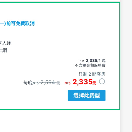
期一)前可免費取消
單人床
上網
2,335
/1 晚
不含稅金和服務費
只剩 2 間客房
2,335
2,594
每晚
元
元
選擇此房型