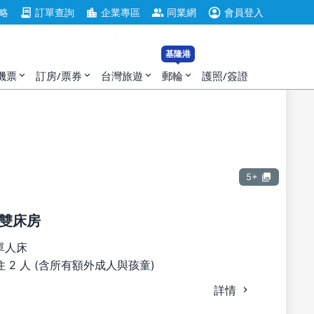
account_circle
contract
location_city
group
略
訂單查詢
企業專區
同業網
會員登入
選擇客房
基隆港
機票
訂房/票券
台灣旅遊
郵輪
護照/簽證
expand_more
expand_more
expand_more
expand_more
5+
雙床房
單人床
 2 人 (含所有額外成人與孩童)
詳情