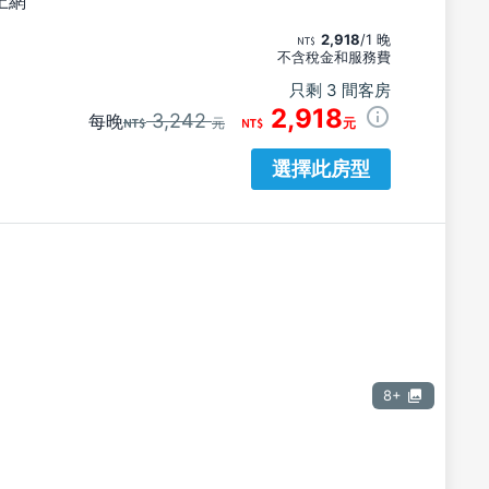
上網
2,918
/1 晚
不含稅金和服務費
只剩 3 間客房
2,918
3,242
每晚
元
元
選擇此房型
8+