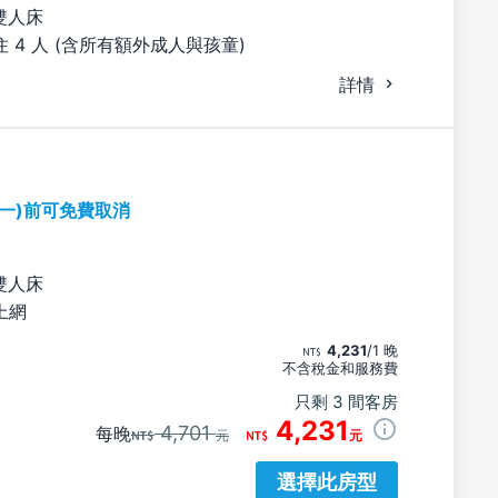
雙人床
 4 人 (含所有額外成人與孩童)
詳情
期一)前可免費取消
雙人床
上網
4,231
/1 晚
不含稅金和服務費
只剩 3 間客房
4,231
4,701
每晚
元
元
選擇此房型