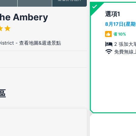
選項
e Ambery
8月17日(星
省 10%
strict
-
查看地圖&週邊景點
2 張加大
免費無線
區