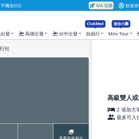
rocket_launch
機加(02)
MA 招募
旅遊攻
B
ClubMed
迷你小團
flight_takeoff
flight_takeoff
北出發
高雄出發
台中出發
自由行
Mini Tour
expand_more
expand_more
expand_more
expand_more
expand_more
旅行社
高級雙人或
2 張加大
最多可入住
查看所有相片