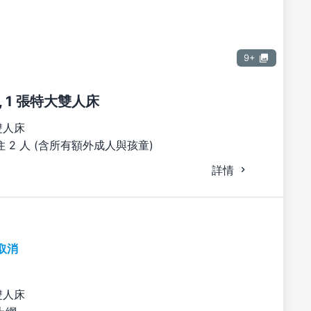
9+
 1 張特大雙人床
雙人床
 2 人 (含所有額外成人與孩童)
詳情
取消
雙人床