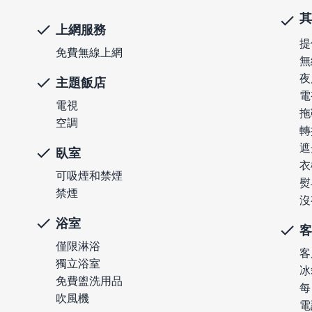
其
上網服務
提
免費無線上網
無
夜
主題飯店
電
電視
拖
空調
轉
遮
臥室
衣
可吸煙和禁煙
熨
禁煙
沒
浴室
客
僅限淋浴
客
獨立浴室
冰
免費盥洗用品
每
吹風機
電