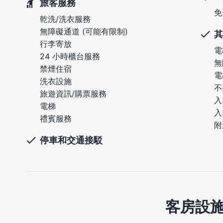
旅客服務
免
乾洗/洗衣服務
無障礙通道 (可能有限制)
其
行李寄放
電
24 小時櫃台服務
無
禁煙住宿
電
洗衣設施
不
旅遊資訊/購票服務
入
電梯
入
禮賓服務
附
停車和交通接駁
客房設