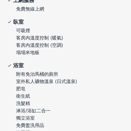
上網服務
免費無線上網
臥室
可吸煙
客房內溫度控制 (暖氣)
客房內溫度控制 (空調)
塌塌米地板
浴室
附有免治馬桶的廁所
室外私人礦物溫泉 (日式溫泉)
肥皂
衛生紙
洗髮精
淋浴/浴缸二合一
獨立浴室
免費盥洗用品