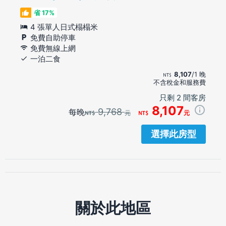
省 17%
4 張單人日式榻榻米
免費自助停車
免費無線上網
一泊二食
8,107
/1 晚
不含稅金和服務費
只剩 2 間客房
8,107
9,768
每晚
元
元
選擇此房型
關於此地區