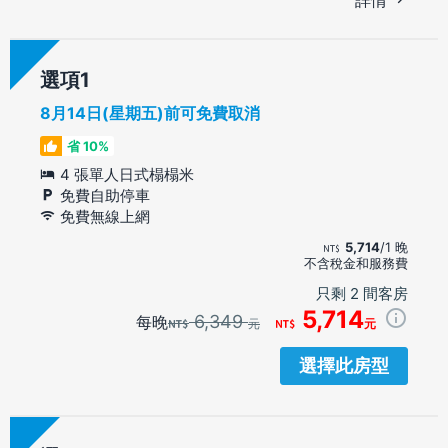
選項
8月14日(星期五)前可免費取消
省 10%
4 張單人日式榻榻米
免費自助停車
免費無線上網
5,714
/1 晚
不含稅金和服務費
只剩 2 間客房
5,714
6,349
每晚
元
元
選擇此房型