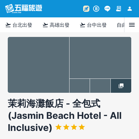
contract
person
rocket_launch
B
menu
flight_takeoff
flight_takeoff
flight_takeoff
台北出發
高雄出發
台中出發
自由行
茉莉海灘飯店 - 全包式
(Jasmin Beach Hotel - All
Inclusive)