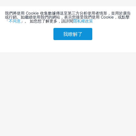
我們將使用 Cookie 收集數據傳送至第三方分析使用者情形，並用於廣告
或行銷。如繼續使用我們的網站，表示您接受我們使用 Cookie，或點擊
「
不同意
」。 如您想了解更多，請詳閱
隱私權政策
我瞭解了
請選擇其他入住日