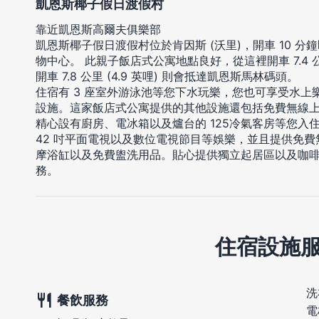
凱恩斯椰子假日渡假村
靠近凱恩斯高爾夫俱樂部
凱恩斯椰子假日渡假村位於肯因斯 (沃里)，開車 10 
物中心。 此親子飯店式公寓地點良好，從這裡開車 7.4 公
開車 7.8 公里 (4.9 英哩) 則會抵達凱恩斯馬林碼頭。
住宿有 3 座室外游泳池等您下水玩樂，您也可享受水
設施。這家飯店式公寓提供的其他設施還包括免費無線上
精心設有廚房、電冰箱以及爐台的 125冷氣客房等您入
42 吋平面電視以及數位電視節目等娛樂，並且提供免
摩浴缸以及免費盥洗用品。貼心提供獨立起居區以及咖啡
務。
住宿設施
洗
餐飲服務
電