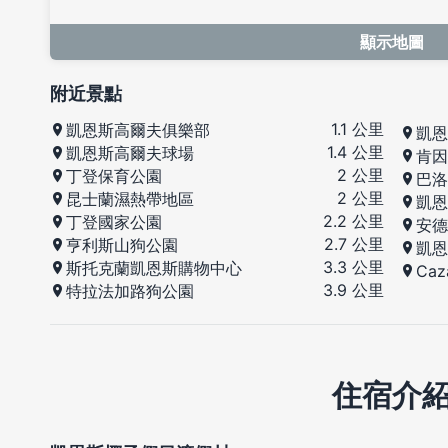
顯示地圖
附近景點
1.1 公里
凱恩斯高爾夫俱樂部
凱恩
1.4 公里
凱恩斯高爾夫球場
肯因
2 公里
丁登保育公園
巴洛
2 公里
昆士蘭濕熱帶地區
凱恩
2.2 公里
丁登國家公園
安德
2.7 公里
亨利斯山狗公園
凱恩
3.3 公里
斯托克蘭凱恩斯購物中心
Caz
3.9 公里
特拉法加路狗公園
住宿介