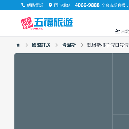
4066-9888
call
location_on
網路電話
門市據點
全台市話直撥，手
flight_takeoff
台
國際訂房
肯因斯
凱恩斯椰子假日渡假