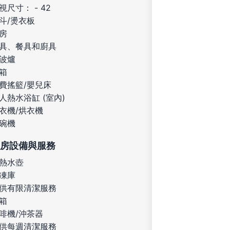
視尺寸： - 42
斗/燙衣板
房
具、餐具和廚具
波爐
箱
費搖籃/嬰兒床
人熱水浴缸 (室內)
衣機/烘衣機
碗機
房設備與服務
熱水壺
凍庫
供有限清潔服務
箱
啡機/沖茶器
供每週清潔服務