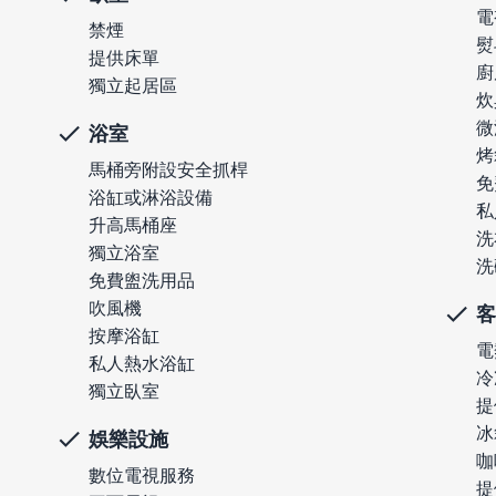
電
禁煙
熨
提供床單
廚
獨立起居區
炊
微
浴室
烤
馬桶旁附設安全抓桿
免
浴缸或淋浴設備
私
升高馬桶座
洗
獨立浴室
洗
免費盥洗用品
吹風機
客
按摩浴缸
電
私人熱水浴缸
冷
獨立臥室
提
冰
娛樂設施
咖
數位電視服務
提