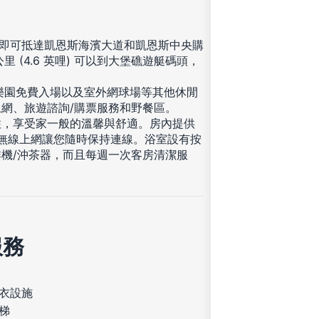
分鐘即可抵達凱恩斯海濱大道和凱恩斯中央購
里 (4.6 英哩) 可以到大堡礁遊艇碼頭，
上樂園免費入場以及室外網球場等其他休閒
網、旅遊諮詢/購票服務和野餐區。
住，享受家一般的溫馨與舒適。房內提供
費無線上網讓您隨時保持連線。浴室設有按
機/沖茶器，而且每週一次客房清潔服
服務
衣設施
梯