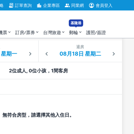
account_circle
contract
location_city
group
略
訂單查詢
企業專區
同業網
會員登入
基隆港
機票
訂房/票券
台灣旅遊
郵輪
護照/簽證
expand_more
expand_more
expand_more
expand_more
住
退房
2位成人, 0位小孩，1間客房
無符合房型，請選擇其他入住日。