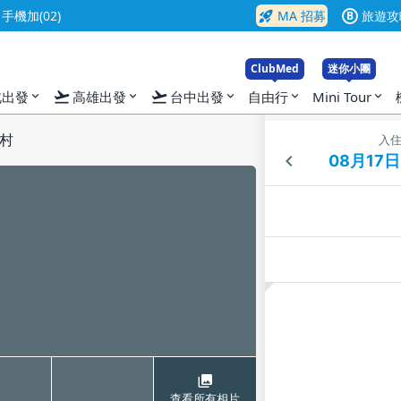
rocket_launch
機加(02)
MA 招募
旅遊攻
B
ClubMed
迷你小團
flight_takeoff
flight_takeoff
北出發
高雄出發
台中出發
自由行
Mini Tour
expand_more
expand_more
expand_more
expand_more
expand_more
村
入
查看所有相片