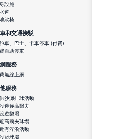
身設施
水道
池躺椅
車和交通接駁
旅車、巴士、卡車停車 (付費)
費自助停車
網服務
費無線上網
他服務
供沙灘排球活動
設迷你高爾夫
設遊樂場
近高爾夫球場
近有浮潛活動
設籃球場