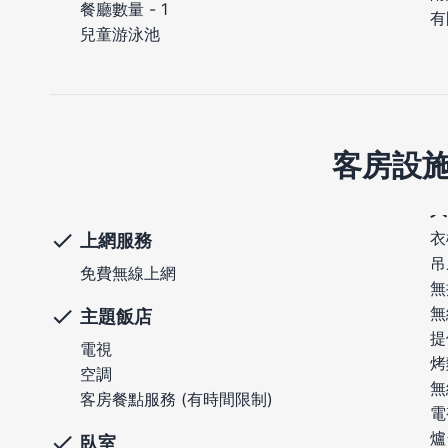
餐廳數量 - 1
有
兒童游泳池
客房設
衣
上網服務
吊
免費無線上網
無
無
主題飯店
提
電視
烤
空調
無
客房餐點服務 (有時間限制)
電
爐
臥室