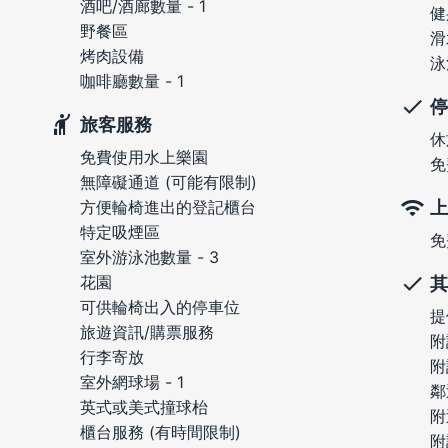
酒吧/酒廊數量 - 1
健
野餐區
滑
烤肉設備
泳
咖啡廳數量 - 1
停
旅客服務
休
免費使用水上樂園
免
無障礙通道 (可能有限制)
上
方便輪椅進出的登記櫃台
特定吸煙區
免
室外游泳池數量 - 3
花園
其
可供輪椅出入的停車位
提
旅遊資訊/購票服務
附
行李寄放
附
室外網球場 - 1
鄰
英式或美式撞球枱
附
櫃台服務 (有時間限制)
附