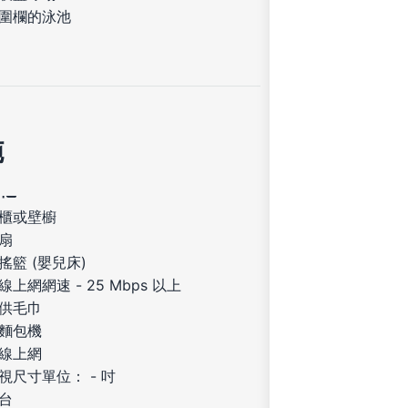
圍欄的泳池
施
櫃或壁櫥
扇
搖籃 (嬰兒床)
線上網網速 - 25 Mbps 以上
供毛巾
麵包機
線上網
視尺寸單位： - 吋
台