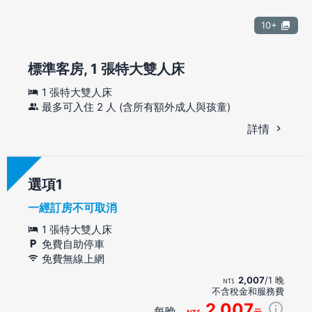
10+
標準客房, 1 張特大雙人床
1 張特大雙人床
最多可入住 2 人 (含所有額外成人與孩童)
詳情
選項
一經訂房不可取消
1 張特大雙人床
免費自助停車
免費無線上網
2,007
/1 晚
不含稅金和服務費
2,007
每晚