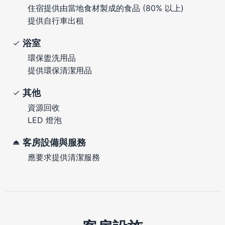
住宿提供由當地食材製成的食品 (80% 以上)
提供自行車出租
浴室
環保盥洗用品
提供環保清潔用品
其他
資源回收
LED 燈泡
客房設備與服務
應要求提供清潔服務