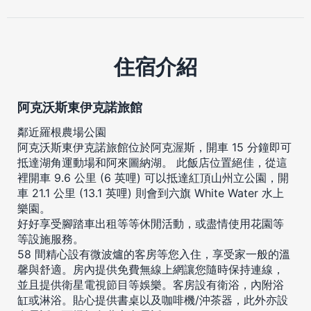
住宿介紹
阿克沃斯東伊克諾旅館
鄰近羅根農場公園
阿克沃斯東伊克諾旅館位於阿克渥斯，開車 15 分鐘即可
抵達湖角運動場和阿來圖納湖。 此飯店位置絕佳，從這
裡開車 9.6 公里 (6 英哩) 可以抵達紅頂山州立公園，開
車 21.1 公里 (13.1 英哩) 則會到六旗 White Water 水上
樂園。
好好享受腳踏車出租等等休閒活動，或盡情使用花園等
等設施服務。
58 間精心設有微波爐的客房等您入住，享受家一般的溫
馨與舒適。房內提供免費無線上網讓您隨時保持連線，
並且提供衛星電視節目等娛樂。客房設有衛浴，內附浴
缸或淋浴。貼心提供書桌以及咖啡機/沖茶器，此外亦設