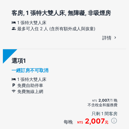
客房, 1 張特大雙人床, 無障礙, 非吸煙房
1 張特大雙人床
最多可入住 2 人 (含所有額外成人與孩童)
詳情
選項
一經訂房不可取消
1 張特大雙人床
免費自助停車
免費無線上網
2,007
/1 晚
不含稅金和服務費
只剩 1 間客房
2,007
每晚
元