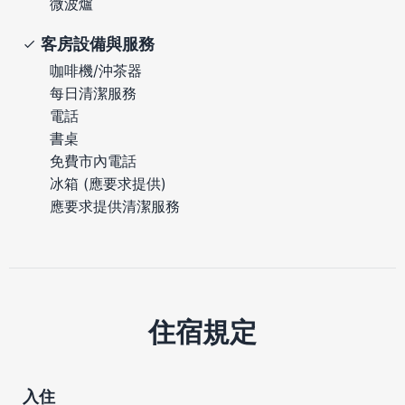
微波爐
客房設備與服務
咖啡機/沖茶器
每日清潔服務
電話
書桌
免費市內電話
冰箱 (應要求提供)
應要求提供清潔服務
住宿規定
入住