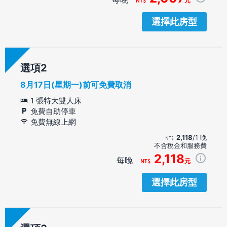
元
選擇此房型
選項
8月17日(星期一)前可免費取消
1 張特大雙人床
免費自助停車
免費無線上網
2,118
/1 晚
不含稅金和服務費
2,118
每晚
元
選擇此房型