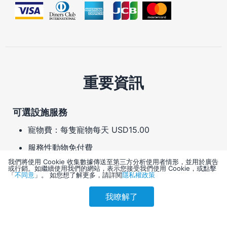
重要資訊
可選設施服務
寵物費：每隻寵物每天 USD15.00
服務性動物免付費
我們將使用 Cookie 收集數據傳送至第三方分析使用者情形，並用於廣告
住宿可能有其他另行收費的項目。這些費用和押金可能
或行銷。如繼續使用我們的網站，表示您接受我們使用 Cookie，或點擊
不含稅，並且可能會改變。
「
不同意
」。 如您想了解更多，請詳閱
隱私權政策
注意事項
我瞭解了
參考售價(含稅)
會員訂購
訪客訂購
刷卡優惠
2,449
若有額外房客入住，住宿業者會依照其規定收取費用