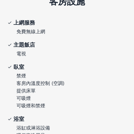
客房設施
上網服務
免費無線上網
主題飯店
電視
臥室
禁煙
客房內溫度控制 (空調)
提供床單
可吸煙
可吸煙和禁煙
浴室
浴缸或淋浴設備