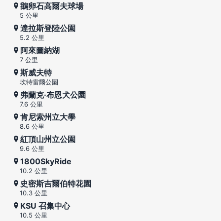
鵝卵石高爾夫球場
5 公里
達拉斯登陸公園
5.2 公里
阿來圖納湖
7 公里
斯威夫特
坎特雷爾公園
弗蘭克·布恩犬公園
7.6 公里
肯尼索州立大學
8.6 公里
紅頂山州立公園
9.6 公里
1800SkyRide
10.2 公里
史密斯吉爾伯特花園
10.3 公里
KSU 召集中心
10.5 公里