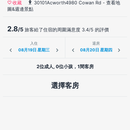
30101Acworth4980 Cowan Rd
-
查看地
收藏
圖&週邊景點
2.8
/5
旅客給了住宿的周圍滿意度 3.4/5 的評價
入住
退房
2位成人, 0位小孩，1間客房
選擇客房