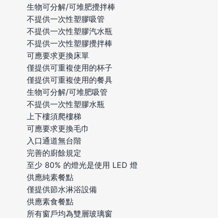
生物可分解/可堆肥攪拌棒
不提供一次性塑膠吸管
不提供一次性塑膠汽水瓶
不提供一次性塑膠攪拌棒
可應要求更換床單
僅提供可重複使用的杯子
僅提供可重複使用的餐具
生物可分解/可堆肥吸管
不提供一次性塑膠水瓶
上下樓須爬樓梯
可應要求更換毛巾
入口通道無台階
完善的廚餘規定
至少 80% 的燈光是使用 LED 燈
供應純素餐點
僅提供節水淋浴設備
供應素食餐點
所有窗戶均為雙層玻璃窗