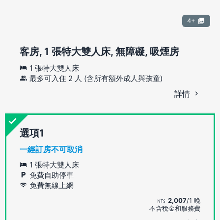
4+
客房, 1 張特大雙人床, 無障礙, 吸煙房
1 張特大雙人床
最多可入住 2 人 (含所有額外成人與孩童)
詳情
選項
一經訂房不可取消
1 張特大雙人床
免費自助停車
免費無線上網
2,007
/1 晚
不含稅金和服務費