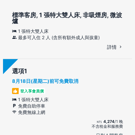
標準客房, 1 張特大雙人床, 非吸煙房, 微波
爐
1 張特大雙人床
最多可入住 2 人 (含所有額外成人與孩童)
詳情
選項
8月18日(星期二)前可免費取消
登入享會員價
1 張特大雙人床
免費自助停車
免費無線上網
4,274
/1 晚
不含稅金和服務費