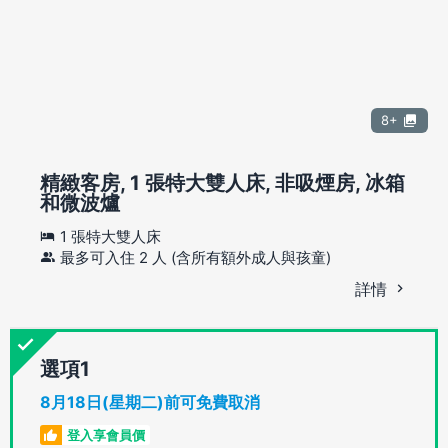
8+
精緻客房, 1 張特大雙人床, 非吸煙房, 冰箱
和微波爐
1 張特大雙人床
最多可入住 2 人 (含所有額外成人與孩童)
詳情
選項
8月18日(星期二)前可免費取消
登入享會員價