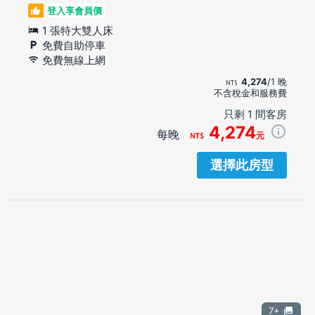
登入享會員價
1 張特大雙人床
免費自助停車
免費無線上網
4,274
/1 晚
不含稅金和服務費
只剩 1 間客房
4,274
每晚
元
選擇此房型
7+