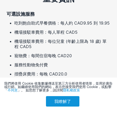
可選設施服務
吃到飽自助式早餐價格：每人約 CAD9.95 到 19.95
機場接駁車費用：每人單程 CAD5
機場接駁車費用：每位兒童 (年齡上限為 18 歲) 單
程 CAD5
寵物費：每間住宿每晚 CAD20
服務性動物免付費
摺疊床費用：每晚 CAD20.0
住宿可能有其他另行收費的項目。這些費用和押金可能
我們將使用 Cookie 收集數據傳送至第三方分析使用者情形，並用於廣告
或行銷。如繼續使用我們的網站，表示您接受我們使用 Cookie，或點擊
不含稅，並且可能會改變。
「
不同意
」。 如您想了解更多，請詳閱
隱私權政策
注意事項
我瞭解了
參考售價(含稅)
會員訂購
訪客訂購
刷卡優惠
若有額外房客入住，住宿業者會依照其規定收取費用
7,825