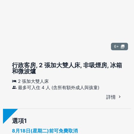
6+
行政客房, 2 張加大雙人床, 非吸煙房, 冰箱
和微波爐
2 張加大雙人床
最多可入住 4 人 (含所有額外成人與孩童)
詳情
選項
8月18日(星期二)前可免費取消