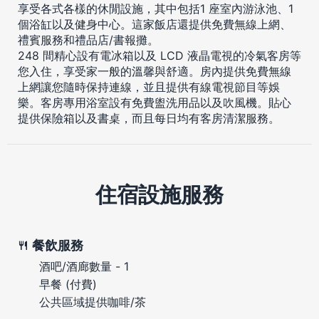
享受各式各樣的休閒設施，其中包括1 座室內游泳池、1
個浴缸以及健身中心。這家飯店還提供免費無線上網、
禮賓服務和禮品店/書報攤。
248 間精心設有電冰箱以及 LCD 液晶電視的冷氣客房等
您入住，享受家一般的溫馨與舒適。房內提供免費無線
上網讓您隨時保持連線，並且提供有線電視節目等娛
樂。客房專用浴室設有免費盥洗用品以及吹風機。貼心
提供保險箱以及書桌，而且每日均有客房清潔服務。
住宿設施服務
餐飲服務
酒吧/酒廊數量 - 1
早餐 (付費)
公共區域提供咖啡/茶