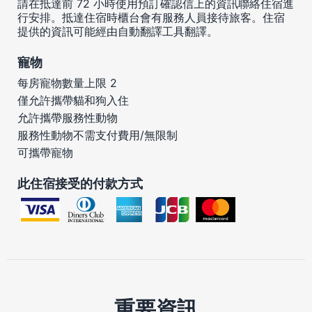
請在抵達前 72 小時使用預訂確認信上的資訊聯絡住宿進
行安排。抵達住宿時櫃台會有服務人員接待旅客。住宿
提供的資訊可能經由自動翻譯工具翻譯。
寵物
每房寵物數量上限 2
僅允許攜帶貓和狗入住
允許攜帶服務性動物
服務性動物不需支付費用/無限制
可攜帶寵物
此住宿接受的付款方式
重要資訊