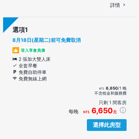
詳情
選項
8月18日(星期二)前可免費取消
登入享會員價
2 張加大雙人床
全套早餐
免費自助停車
免費無線上網
6,650
/1 晚
不含稅金和服務費
只剩 1 間客房
6,650
每晚
元
選擇此房型