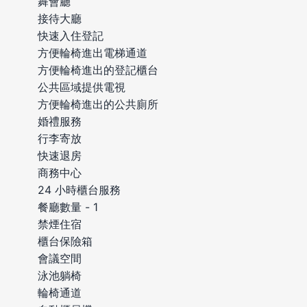
舞會廳
接待大廳
快速入住登記
方便輪椅進出電梯通道
方便輪椅進出的登記櫃台
公共區域提供電視
方便輪椅進出的公共廁所
婚禮服務
行李寄放
快速退房
商務中心
24 小時櫃台服務
餐廳數量 - 1
禁煙住宿
櫃台保險箱
會議空間
泳池躺椅
輪椅通道