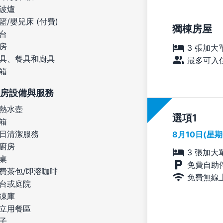
波爐
籃/嬰兒床 (付費)
獨棟房屋
台
房
3 張加大
具、餐具和廚具
最多可入住
箱
房設備與服務
熱水壺
選項
箱
日清潔服務
8月10日(星
廚房
3 張加大
桌
免費自助
費茶包/即溶咖啡
免費無線
台或庭院
凍庫
立用餐區
子