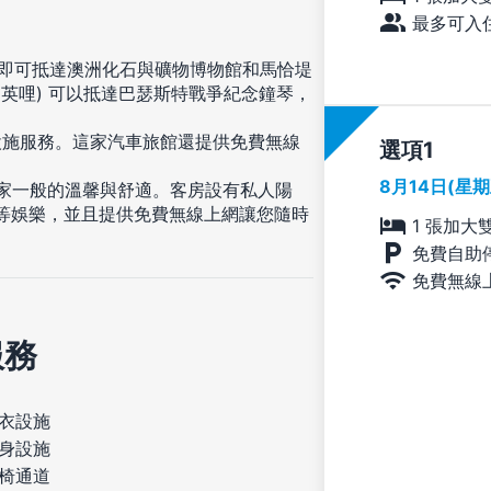
最多可入住
鐘即可抵達澳洲化石與礦物博物館和馬恰堤
.5 英哩) 可以抵達巴瑟斯特戰爭紀念鐘琴，
設施服務。這家汽車旅館還提供免費無線
選項
8月14日(星
受家一般的溫馨與舒適。客房設有私人陽
節目等娛樂，並且提供免費無線上網讓您隨時
1 張加大
。
免費自助
免費無線
服務
衣設施
身設施
椅通道