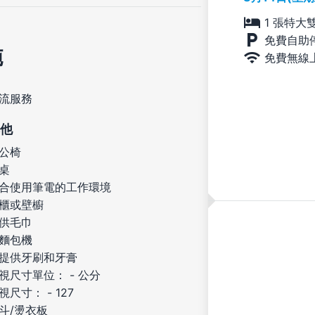
1 張特大
免費自助
施
免費無線
流服務
他
公椅
桌
合使用筆電的工作環境
櫃或壁櫥
供毛巾
麵包機
提供牙刷和牙膏
視尺寸單位： - 公分
視尺寸： - 127
斗/燙衣板