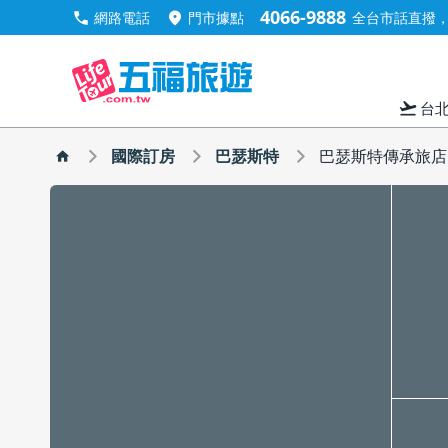
4066-9888
call
location_on
網路電話
門市據點
全台市話直撥，手
flight_takeoff
台
國際訂房
巴瑟斯特
巴瑟斯特傳承旅店