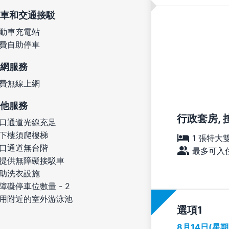
車和交通接駁
動車充電站
費自助停車
網服務
費無線上網
他服務
行政套房, 按摩
口通道光線充足
下樓須爬樓梯
1 張特大
口通道無台階
最多可入住
提供無障礙接駁車
助洗衣設施
障礙停車位數量 - 2
用附近的室外游泳池
選項
8月14日(星