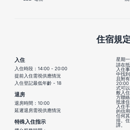
住宿規
星期一 
入住
請在抵
入住時段：14:00 - 20:00
入住事
中找到
提前入住需視供應情況
且附有
入住登記最低年齡 - 18
20:
式可以
般入住
退房
方聯絡
抵達住
退房時間：10:00
入住手
延遲退房需視供應情況
的信用
任何其
排。住
特殊入住指示
譯。