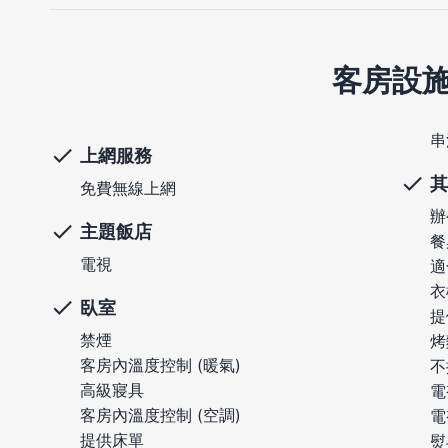
客房設
串
上網服務
其
免費無線上網
辦
主題飯店
餐
電視
適
衣
臥室
提
禁煙
烤
客房內溫度控制 (暖氣)
不
高級寢具
電
客房內溫度控制 (空調)
電
提供床單
熨