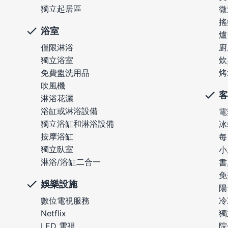
獨立起居區
微
搖
浴室
爐
僅限淋浴
廚
獨立浴室
炊
免費盥洗用品
烤
吹風機
客
淋浴花灑
浴缸或淋浴設備
電
獨立浴缸和淋浴設備
冰
按摩浴缸
每
獨立臥室
小
淋浴/浴缸二合一
書
免
娛樂設施
陽
數位電視服務
冷
Netflix
獨
LED 電視
院