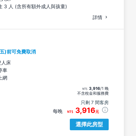
 3 人 (含所有額外成人與孩童)
詳情
期五)前可免費取消
雙人床
停車
上網
3,916
/1 晚
不含稅金和服務費
只剩 7 間客房
3,916
每晚
元
選擇此房型