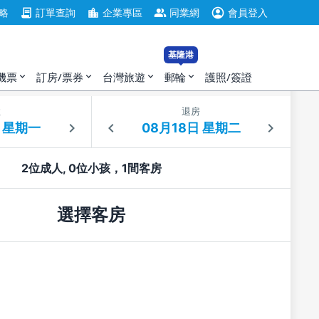
account_circle
contract
location_city
group
略
訂單查詢
企業專區
同業網
會員登入
基隆港
機票
訂房/票券
台灣旅遊
郵輪
護照/簽證
expand_more
expand_more
expand_more
expand_more
住
退房
2位成人, 0位小孩，1間客房
選擇客房