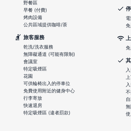
野餐區
停
早餐 (付費)
烤肉設備
電
公共區域提供咖啡/茶
免
旅客服務
上
乾洗/洗衣服務
免
無障礙通道 (可能有限制)
其
會議室
特定吸煙區
入
花園
上
可供輪椅出入的停車位
入
免費使用附近的健身中心
不
行李寄放
自
快速退房
無
特定吸煙區 (違者罰款)
使