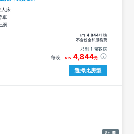
雙人床
停車
上網
4,844
/1 晚
不含稅金和服務費
只剩 1 間客房
4,844
每晚
元
選擇此房型
8+