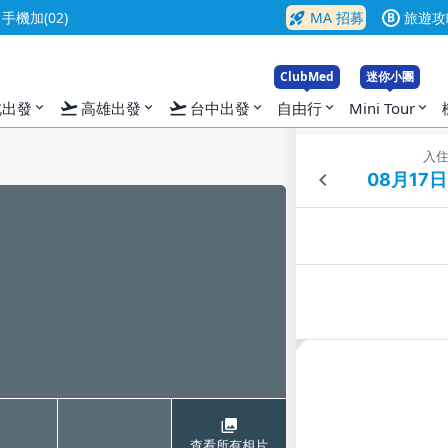
rocket_launch
機加(02)
MA 招募
旅遊攻
B
ClubMed
迷你小團
flight_takeoff
flight_takeoff
北出發
高雄出發
台中出發
自由行
Mini Tour
expand_more
expand_more
expand_more
expand_more
expand_more
入
查看所有相片