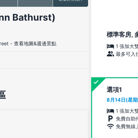
 Bathurst)
標準客房, 多張
reet
-
查看地圖&週邊景點
1 張加大
最多可入住
選項
區
8月14日(星
1 張加大
免費自助
免費無線