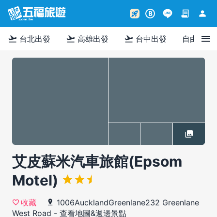
contract
person
rocket_launch
B
menu
flight_takeoff
flight_takeoff
flight_takeoff
台北出發
高雄出發
台中出發
自由行
艾皮蘇米汽車旅館(Epsom
Motel)
1006AucklandGreenlane232 Greenlane
收藏
West Road
-
查看地圖&週邊景點