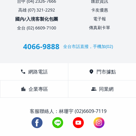
台中 (04) 2326-7666
匯款資訊
高雄 (07) 321-2292
卡友優惠
國內/入境客製化包團
電子報
傳真刷卡單
全台 (02) 6609-7100
4066-9888
全台市話直撥，手機加(02)
call
網路電話
location_on
門市據點
location_city
企業專區
group
同業網
客服聯絡人：林珊宇 (02)6609-7119