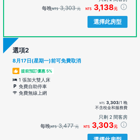
3,138
3,303
每晚
元
元
選擇此房型
選項
8月17日(星期一)前可免費取消
提前預訂優惠 5%
1 張加大雙人床
免費自助停車
免費無線上網
3,303
/1 晚
不含稅金和服務費
只剩 2 間客房
3,303
3,477
每晚
元
元
選擇此房型