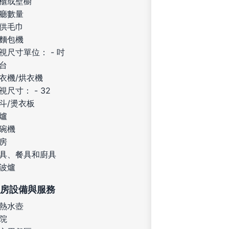
櫃或壁櫥
廳數量
供毛巾
麵包機
視尺寸單位： - 吋
台
衣機/烘衣機
視尺寸： - 32
斗/燙衣板
爐
碗機
房
具、餐具和廚具
波爐
房設備與服務
熱水壺
院