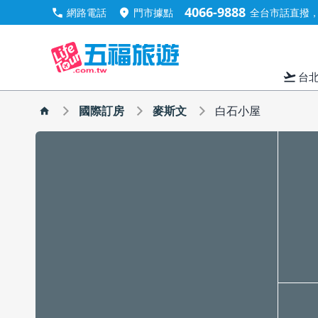
4066-9888
call
location_on
網路電話
門市據點
全台市話直撥，手
flight_takeoff
台
國際訂房
麥斯文
白石小屋