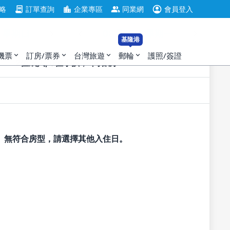
account_circle
contract
location_city
group
略
訂單查詢
企業專區
同業網
會員登入
住
退房
基隆港
機票
訂房/票券
台灣旅遊
郵輪
護照/簽證
expand_more
expand_more
expand_more
expand_more
2位成人, 0位小孩，1間客房
無符合房型，請選擇其他入住日。