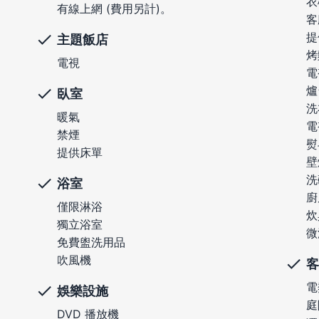
衣
有線上網 (費用另計)。
客
提
主題飯店
烤
電視
電
爐
臥室
洗
暖氣
電
禁煙
熨
提供床單
壁
洗
浴室
廚
僅限淋浴
炊
獨立浴室
微
免費盥洗用品
吹風機
客
電
娛樂設施
庭
DVD 播放機