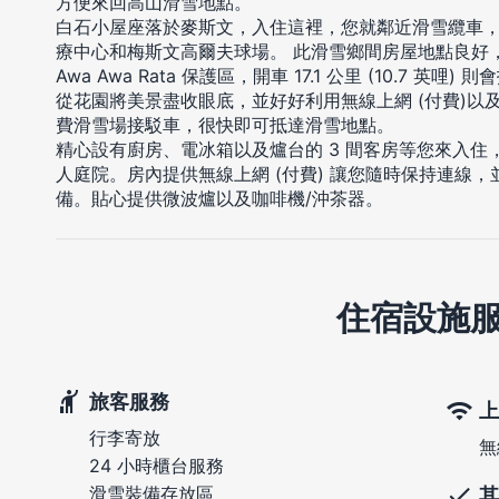
方便來回高山滑雪地點。
白石小屋座落於麥斯文，入住這裡，您就鄰近滑雪纜車，
療中心和梅斯文高爾夫球場。 此滑雪鄉間房屋地點良好，從這裡
Awa Awa Rata 保護區，開車 17.1 公里 (10.7 英哩) 則會
從花園將美景盡收眼底，並好好利用無線上網 (付費)以
費滑雪場接駁車，很快即可抵達滑雪地點。
精心設有廚房、電冰箱以及爐台的 3 間客房等您來入
人庭院。房內提供無線上網 (付費) 讓您隨時保持連線，並且
備。貼心提供微波爐以及咖啡機/沖茶器。
住宿設施
旅客服務
上
行李寄放
無
24 小時櫃台服務
滑雪裝備存放區
其