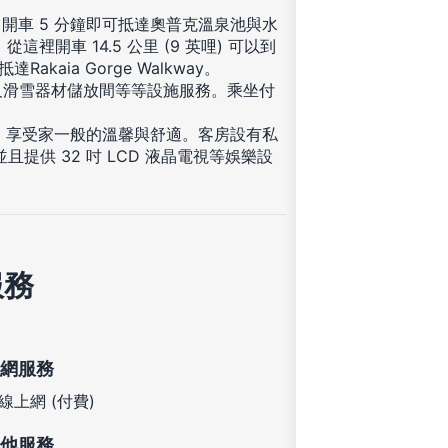
開車 5 分鐘即可抵達奧普克溫泉池與水
開車 14.5 公里 (9 英哩) 可以到
抵達Rakaia Gorge Walkway。
及滑雪器材儲放間等等設施服務。乘坐付
住，享受家一般的溫馨與舒適。客房設有私
提供 32 吋 LCD 液晶電視等娛樂設
服務
網服務
線上網 (付費)
他服務