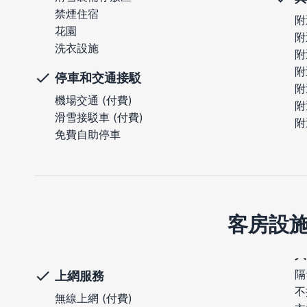
禁煙住宿
附
花園
附
洗衣設施
附
附
停車和交通接駁
附
機場交通 (付費)
附
滑雪接駁車 (付費)
附
免費自助停車
客房設
隔
上網服務
不
無線上網 (付費)