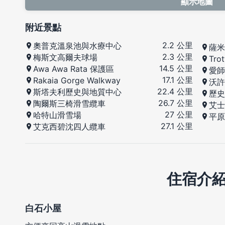
顯示地圖
附近景點
2.2 公里
奧普克溫泉池與水療中心
薩米
2.3 公里
梅斯文高爾夫球場
Tro
14.5 公里
Awa Awa Rata 保護區
愛師
17.1 公里
Rakaia Gorge Walkway
沃許
22.4 公里
斯塔夫利歷史與地質中心
歷史
26.7 公里
陶爾斯三椅滑雪纜車
艾士
27 公里
哈特山滑雪場
平原
27.1 公里
艾克西碧沈四人纜車
住宿介
白石小屋