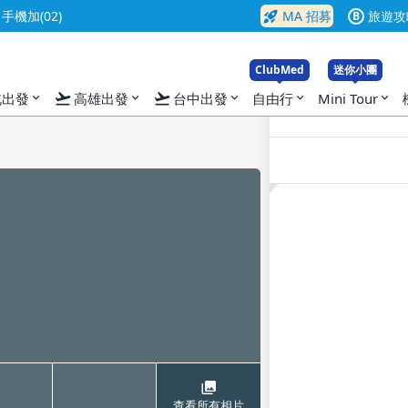
rocket_launch
機加(02)
MA 招募
旅遊攻
B
入
ClubMed
迷你小團
flight_takeoff
flight_takeoff
北出發
高雄出發
台中出發
自由行
Mini Tour
expand_more
expand_more
expand_more
expand_more
expand_more
查看所有相片