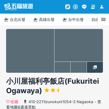
contract
person
rocket_launch
B
menu
flight_takeoff
flight_takeoff
flight_takeoff
台北出發
高雄出發
台中出發
自由行
小川屋福利亭飯店(Fukuritei
Ogawaya)
410-2211Izunokuni1054-3 Nagaoka
-
查
收藏
看地圖&週邊景點