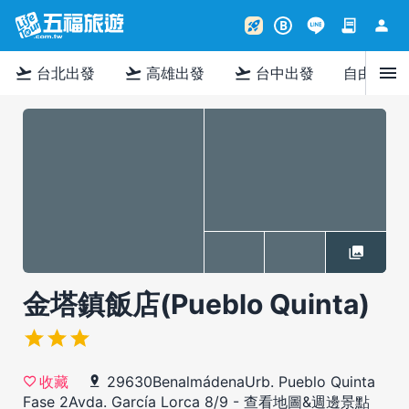
contract
person
rocket_launch
B
menu
flight_takeoff
flight_takeoff
flight_takeoff
台北出發
高雄出發
台中出發
自由行
金塔鎮飯店(Pueblo Quinta)
29630BenalmádenaUrb. Pueblo Quinta
收藏
Fase 2Avda. García Lorca 8/9
-
查看地圖&週邊景點