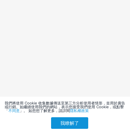
我們將使用 Cookie 收集數據傳送至第三方分析使用者情形，並用於廣告
或行銷。如繼續使用我們的網站，表示您接受我們使用 Cookie，或點擊
「
不同意
」。 如您想了解更多，請詳閱
隱私權政策
我瞭解了
請選擇其他入住日