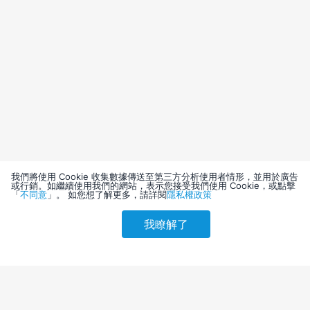
我們將使用 Cookie 收集數據傳送至第三方分析使用者情形，並用於廣告
或行銷。如繼續使用我們的網站，表示您接受我們使用 Cookie，或點擊
「
不同意
」。 如您想了解更多，請詳閱
隱私權政策
我瞭解了
請選擇其他入住日