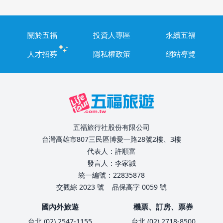
關於五福
投資人專區
永續五福
人才招募
隱私權政策
網站導覽
五福旅行社股份有限公司
台灣高雄市807三民區博愛一路28號2樓、3樓
代表人：許順富
發言人：李家誠
統一編號：22835878
交觀綜 2023 號
品保高字 0059 號
國內外旅遊
機票、訂房、票券
台北 (02) 2547-1155
台北 (02) 2718-8500