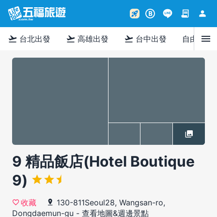
contract
person
rocket_launch
B
menu
flight_takeoff
flight_takeoff
flight_takeoff
台北出發
高雄出發
台中出發
自由行
9 精品飯店(Hotel Boutique
9)
130-811Seoul28, Wangsan-ro,
收藏
Dongdaemun-gu
-
查看地圖&週邊景點