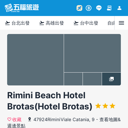
contract
person
rocket_launch
B
menu
flight_takeoff
flight_takeoff
flight_takeoff
台北出發
高雄出發
台中出發
自由行
Rimini Beach Hotel
Brotas(Hotel Brotas)
47924RiminiViale Catania, 9
-
查看地圖&
收藏
週邊景點