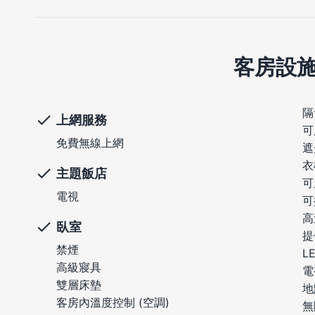
客房設
隔
上網服務
可
免費無線上網
遮
衣
主題飯店
可
電視
可
高
臥室
提
禁煙
L
高級寢具
電
雙層床墊
地
客房內溫度控制 (空調)
無