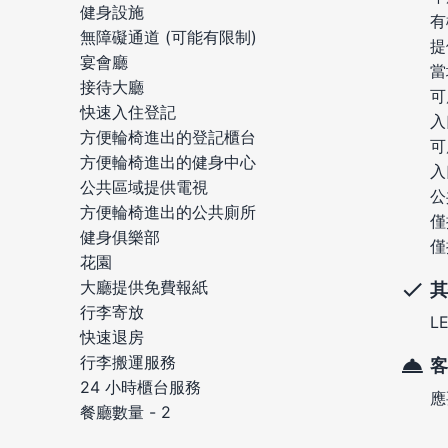
健身設施
有
無障礙通道 (可能有限制)
提
宴會廳
當
接待大廳
可
快速入住登記
入
方便輪椅進出的登記櫃台
可
方便輪椅進出的健身中心
入
公共區域提供電視
公
方便輪椅進出的公共廁所
僅
健身俱樂部
僅
花園
大廳提供免費報紙
其
行李寄放
L
快速退房
行李搬運服務
客
24 小時櫃台服務
應
餐廳數量 - 2