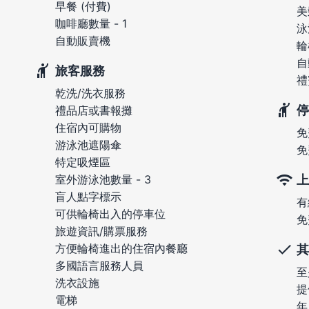
早餐 (付費)
美
咖啡廳數量 - 1
泳
自動販賣機
輪
自
旅客服務
禮
乾洗/洗衣服務
停
禮品店或書報攤
住宿內可購物
免
游泳池遮陽傘
免
特定吸煙區
上
室外游泳池數量 - 3
盲人點字標示
有
可供輪椅出入的停車位
免
旅遊資訊/購票服務
方便輪椅進出的住宿內餐廳
其
多國語言服務人員
至
洗衣設施
提
電梯
年