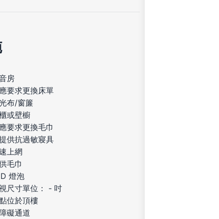
施
音房
應要求更換床單
光布/窗簾
櫃或壁櫥
應要求更換毛巾
提供抗過敏寢具
速上網
供毛巾
ED 燈泡
視尺寸單位： - 吋
點位於頂樓
障礙通道