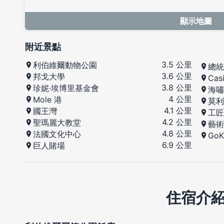
顯示地圖
附近景點
3.5 公里
利伯維爾動物公園
總統
3.6 公里
邦戈大學
Casi
3.8 公里
珍妮·埃博里基金會
海嘯
4 公里
Mole 港
莫利
4.1 公里
國王灣
工匠
4.2 公里
聖瑪麗大教堂
藝術
4.8 公里
法國文化中心
GoK
6.9 公里
巨人賭場
住宿介