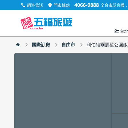
4066-9888
call
location_on
網路電話
門市據點
全台市話直撥，手
flight_takeoff
台
國際訂房
自由市
利伯維爾麗笙公園飯