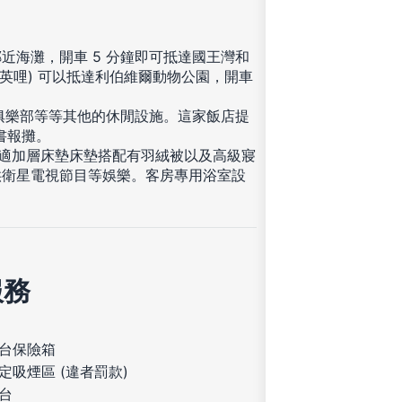
近海灘，開車 5 分鐘即可抵達國王灣和
.9 英哩) 可以抵達利伯維爾動物公園，開車
身俱樂部等等其他的休閒設施。這家飯店提
書報攤。
的舒適加層床墊床墊搭配有羽絨被以及高級寢
供衛星電視節目等娛樂。客房專用浴室設
服務
台保險箱
定吸煙區 (違者罰款)
台