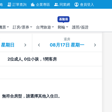
account_circle
contract
location_city
group
略
訂單查詢
企業專區
同業網
會員登入
基隆港
機票
訂房/票券
台灣旅遊
郵輪
護照/簽證
expand_more
expand_more
expand_more
expand_more
住
退房
2位成人, 0位小孩，1間客房
無符合房型，請選擇其他入住日。