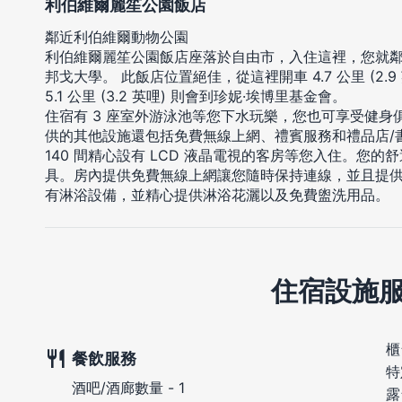
利伯維爾麗笙公園飯店
鄰近利伯維爾動物公園
利伯維爾麗笙公園飯店座落於自由市，入住這裡，您就鄰
邦戈大學。 此飯店位置絕佳，從這裡開車 4.7 公里 (2
5.1 公里 (3.2 英哩) 則會到珍妮·埃博里基金會。
住宿有 3 座室外游泳池等您下水玩樂，您也可享受健
供的其他設施還包括免費無線上網、禮賓服務和禮品店/
140 間精心設有 LCD 液晶電視的客房等您入住。您
具。房內提供免費無線上網讓您隨時保持連線，並且提
有淋浴設備，並精心提供淋浴花灑以及免費盥洗用品。
住宿設施
櫃
餐飲服務
特
酒吧/酒廊數量 - 1
露