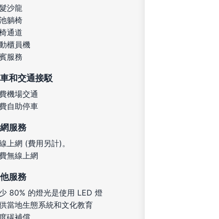
髮沙龍
池躺椅
椅通道
動櫃員機
賓服務
車和交通接駁
費機場交通
費自助停車
網服務
線上網 (費用另計)。
費無線上網
他服務
少 80% 的燈光是使用 LED 燈
供當地生態系統和文化教育
度碳補償