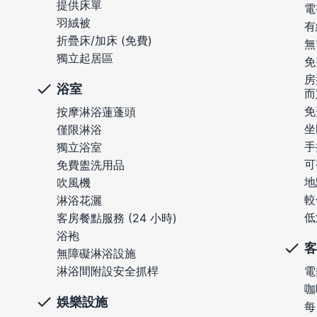
提供床單
電
羽絨被
有
折疊床/加床 (免費)
無
獨立起居區
免
房
浴室
而
免
按摩淋浴蓮蓬頭
坐
僅限淋浴
手
獨立浴室
可
免費盥洗用品
地
吹風機
較
淋浴花灑
低
客房餐點服務 (24 小時)
浴袍
客
無障礙淋浴設施
淋浴間附設安全抓桿
電
咖
娛樂設施
每