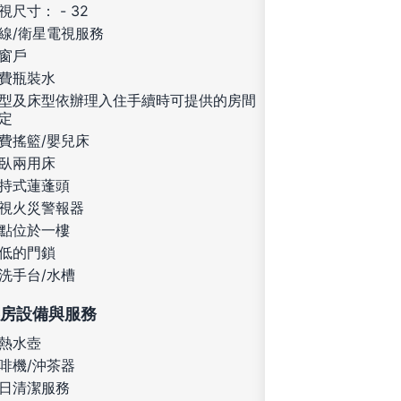
視尺寸： - 32
線/衛星電視服務
窗戶
費瓶裝水
型及床型依辦理入住手續時可提供的房間
定
費搖籃/嬰兒床
臥兩用床
持式蓮蓬頭
視火災警報器
點位於一樓
低的門鎖
洗手台/水槽
房設備與服務
熱水壺
啡機/沖茶器
日清潔服務