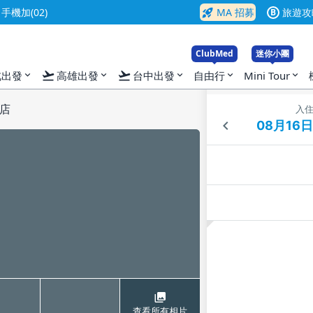
rocket_launch
機加(02)
MA 招募
旅遊攻
B
ClubMed
迷你小團
flight_takeoff
flight_takeoff
北出發
高雄出發
台中出發
自由行
Mini Tour
expand_more
expand_more
expand_more
expand_more
expand_more
店
入
查看所有相片