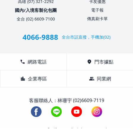
高雄 (07) 321-2292
卡友優惠
國內/入境客製化包團
電子報
傳真刷卡單
全台 (02) 6609-7100
4066-9888
全台市話直撥，手機加(02)
call
網路電話
location_on
門市據點
location_city
企業專區
group
同業網
客服聯絡人：林珊宇 (02)6609-7119
1988-2026 © Lifetour All Rights Reserved.