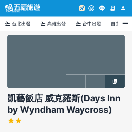
contract
person
rocket_launch
B
menu
flight_takeoff
flight_takeoff
flight_takeoff
台北出發
高雄出發
台中出發
自由行
凱藝飯店 威克羅斯(Days Inn
by Wyndham Waycross)