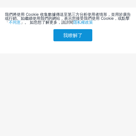
我們將使用 Cookie 收集數據傳送至第三方分析使用者情形，並用於廣告
或行銷。如繼續使用我們的網站，表示您接受我們使用 Cookie，或點擊
「
不同意
」。 如您想了解更多，請詳閱
隱私權政策
我瞭解了
請選擇其他入住日