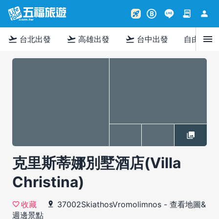
contract
person
rocket_launch
B
menu
flight_takeoff
flight_takeoff
flight_takeoff
台北出發
高雄出發
台中出發
自由行
克里斯蒂娜別墅酒店(Villa
Christina)
37002SkiathosVromolimnos
-
查看地圖&
收藏
週邊景點