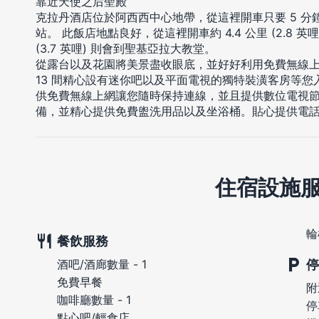
靠近天使之后聖殿
克拉丹酒店位於阿西西中心地帶，從這裡開車只要 5 
站。 此飯店地點良好，從這裡開車約 4.4 公里 (2.8 英
(3.7 英哩) 則會到聖基亞拉大教堂。
從露台以及花園將美景盡收眼底，並好好利用免費無線
13 間精心設有迷你吧以及平面電視的獨特裝潢客房等
供免費無線上網讓您隨時保持連線，並且提供數位電視
備，並精心提供免費盥洗用品以及坐浴桶。貼心提供電
住宿設施
輪
餐飲服務
停
酒吧/酒廊數量 - 1
免費早餐
附
咖啡廳數量 - 1
停
點心吧/輕食店