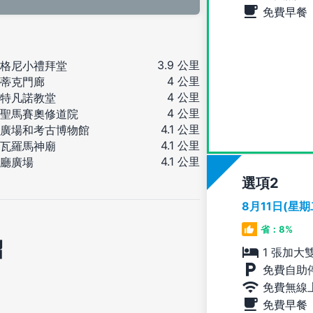
免費早餐
3.9 公里
格尼小禮拜堂
4 公里
蒂克門廊
4 公里
特凡諾教堂
4 公里
聖馬賽奧修道院
4.1 公里
廣場和考古博物館
4.1 公里
瓦羅馬神廟
4.1 公里
廳廣場
選項
8月11日(星
省：8%
紹
1 張加大
免費自助
免費無線
免費早餐