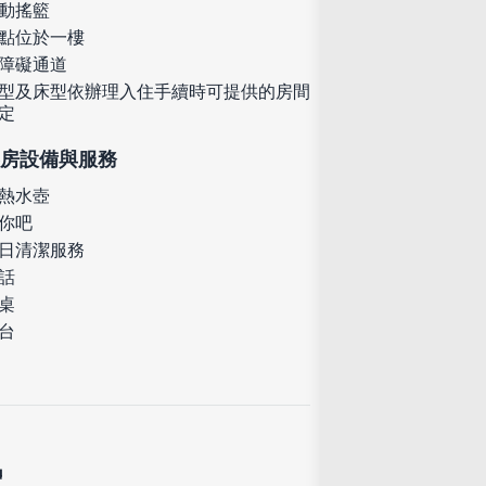
動搖籃
點位於一樓
障礙通道
型及床型依辦理入住手續時可提供的房間
定
房設備與服務
熱水壺
你吧
日清潔服務
話
桌
台
定