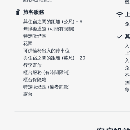
機
旅客服務
上
與住宿之間的距離 (公尺) - 6
免
無障礙通道 (可能有限制)
特定吸煙區
其
花園
入
可供輪椅出入的停車位
上
與住宿之間的距離 (英尺) - 20
入
行李寄放
免
櫃台服務 (有時間限制)
不
櫃台保險箱
無
特定吸煙區 (違者罰款)
每
露台