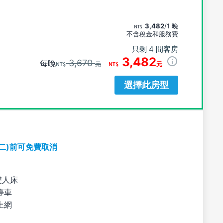
3,482
/1 晚
不含稅金和服務費
只剩 4 間客房
3,482
3,670
每晚
元
元
選擇此房型
期二)前可免費取消
雙人床
停車
上網