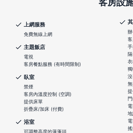
客房設
其
上網服務
辦
免費無線上網
客
手
主題飯店
隔
電視
衣
客房餐點服務 (有時間限制)
獨
沒
臥室
無
禁煙
提
客房內溫度控制 (空調)
門
提供床單
電
折疊床/加床 (付費)
地
電
浴室
搖
可調整高度的蓮蓬頭