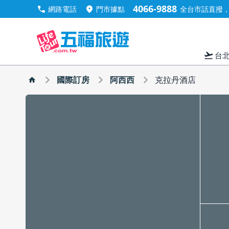
4066-9888
call
location_on
網路電話
門市據點
全台市話直撥，手
flight_takeoff
台
國際訂房
阿西西
克拉丹酒店