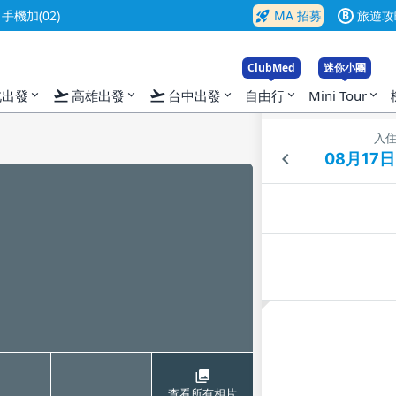
rocket_launch
機加(02)
MA 招募
旅遊攻
B
ClubMed
迷你小團
flight_takeoff
flight_takeoff
北出發
高雄出發
台中出發
自由行
Mini Tour
expand_more
expand_more
expand_more
expand_more
expand_more
入
查看所有相片