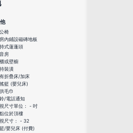
施
他
公椅
房內鋪設磁磚地板
持式蓮蓬頭
音房
櫃或壁櫥
特裝潢
有折疊床/加床
搖籃 (嬰兒床)
供毛巾
鈴/電話通知
視尺寸單位： - 吋
點位於頂樓
視尺寸： - 32
籃/嬰兒床 (付費)