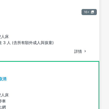
16+
雙人床
 3 人 (含所有額外成人與孩童)
詳情
取消
雙人床
停車
上網