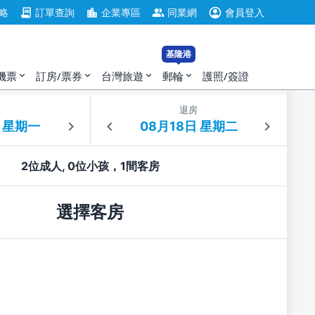
account_circle
contract
location_city
group
略
訂單查詢
企業專區
同業網
會員登入
基隆港
機票
訂房/票券
台灣旅遊
郵輪
護照/簽證
expand_more
expand_more
expand_more
expand_more
住
退房
2位成人, 0位小孩，1間客房
選擇客房