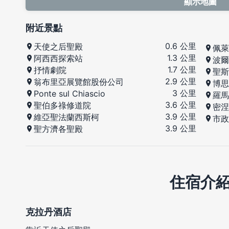
顯示地圖
附近景點
0.6 公里
天使之后聖殿
佩萊
1.3 公里
阿西西探索站
波爾
1.7 公里
抒情劇院
聖斯
2.9 公里
翁布里亞展覽館股份公司
博思
3 公里
Ponte sul Chiascio
羅馬
3.6 公里
聖伯多祿修道院
密涅
3.9 公里
維亞聖法蘭西斯柯
市政
3.9 公里
聖方濟各聖殿
住宿介
克拉丹酒店