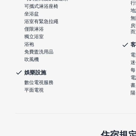
行
可攜式淋浴座椅
地
坐浴盆
無
浴室有緊急拉繩
房
僅限淋浴
而
獨立浴室
浴袍
客
免費盥洗用品
電
吹風機
迷
每
娛樂設施
電
數位電視服務
書
平面電視
陽
住宿規