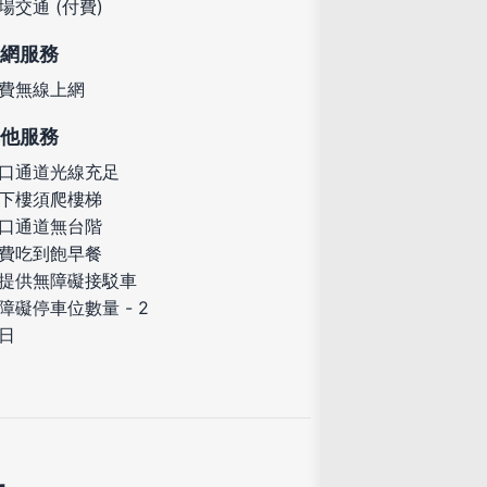
場交通 (付費)
網服務
費無線上網
他服務
口通道光線充足
下樓須爬樓梯
口通道無台階
費吃到飽早餐
提供無障礙接駁車
障礙停車位數量 - 2
日