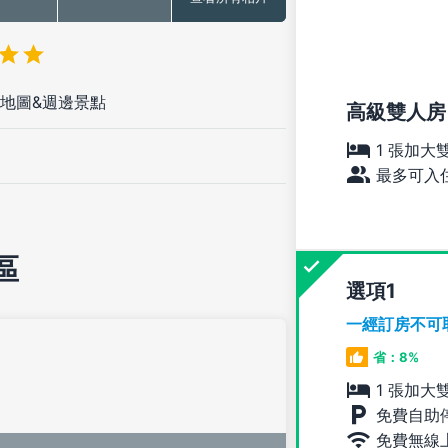
地圖&週邊景點
高級雙人房
1 張加大
最多可入住
區
選項
一經訂房不可
省：8%
1 張加大
免費自助
免費無線