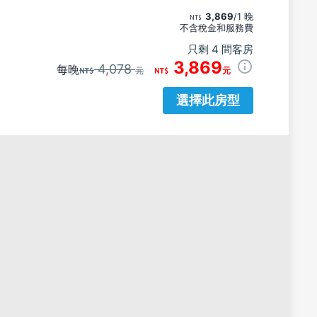
3,869
/1 晚
不含稅金和服務費
只剩 4 間客房
3,869
4,078
每晚
元
元
選擇此房型