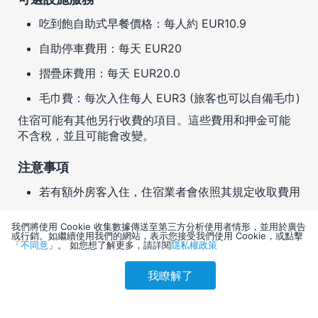
吃到飽自助式早餐價格：每人約 EUR10.9
自助停車費用：每天 EUR20
摺疊床費用：每天 EUR20.0
毛巾費：每次入住每人 EUR3 (旅客也可以自備毛巾)
住宿可能有其他另行收費的項目。這些費用和押金可能
不含稅，並且可能會改變。
注意事項
若有額外房客入住，住宿業者會依照其規定收取費用
辦理入住手續時可能需要出示政府核發且附有照片的
我們將使用 Cookie 收集數據傳送至第三方分析使用者情形，並用於廣告
證件，並以現金作為押金或提供信用卡/金融卡以支
或行銷。如繼續使用我們的網站，表示您接受我們使用 Cookie，或點擊
付雜費
「
不同意
」。 如您想了解更多，請詳閱
隱私權政策
住宿無法保證能符合房客所有特殊住房要求，房客須
我瞭解了
參考售價(含稅)
於辦理入住手續時與住宿確認；特殊入住要求可能需
會員訂購
訪客訂購
刷卡優惠
5,477
要加收費用