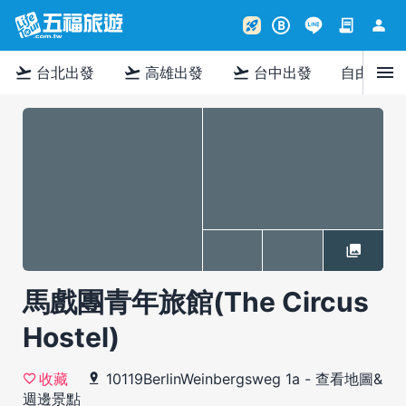
contract
person
rocket_launch
B
menu
flight_takeoff
flight_takeoff
flight_takeoff
台北出發
高雄出發
台中出發
自由行
馬戲團青年旅館(The Circus
Hostel)
10119BerlinWeinbergsweg 1a
-
查看地圖&
收藏
週邊景點