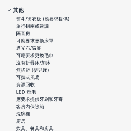
其他
熨斗/燙衣板 (應要求提供)
旅行指南或建議
隔音房
可應要求更換床單
遮光布/窗簾
可應要求更換毛巾
沒有折疊床/加床
無搖籃 (嬰兒床)
可攜式風扇
資源回收
LED 燈泡
應要求提供牙刷和牙膏
客房內保險箱
洗碗機
廚房
炊具、餐具和廚具