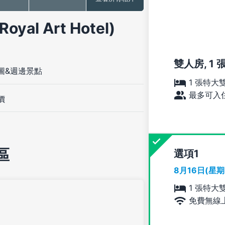
al Art Hotel)
雙人房, 1
圖&週邊景點
1 張特大
最多可入住
價
區
選項
8月16日(星
1 張特大
免費無線