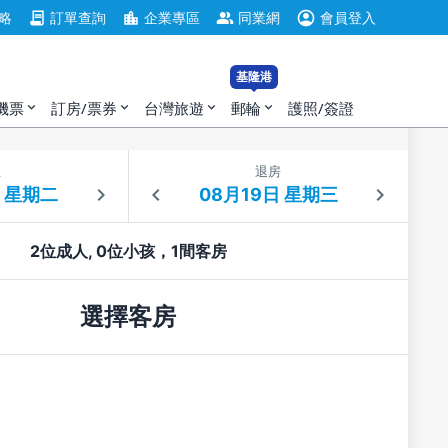
account_circle
contract
location_city
group
略
訂單查詢
企業專區
同業網
會員登入
基隆港
機票
訂房/票券
台灣旅遊
郵輪
護照/簽證
expand_more
expand_more
expand_more
expand_more
住
退房
2位成人, 0位小孩，1間客房
選擇客房