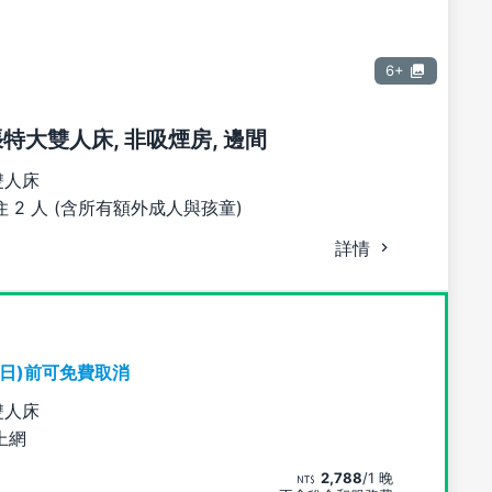
6+
 張特大雙人床, 非吸煙房, 邊間
雙人床
 2 人 (含所有額外成人與孩童)
詳情
期日)前可免費取消
雙人床
上網
2,788
/1 晚