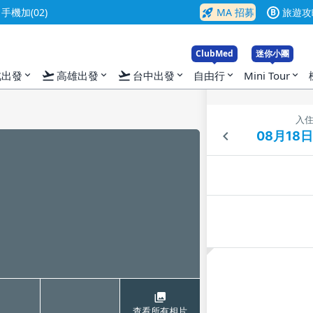
rocket_launch
機加(02)
MA 招募
旅遊攻
B
ClubMed
迷你小團
flight_takeoff
flight_takeoff
北出發
高雄出發
台中出發
自由行
Mini Tour
expand_more
expand_more
expand_more
expand_more
expand_more
入
查看所有相片