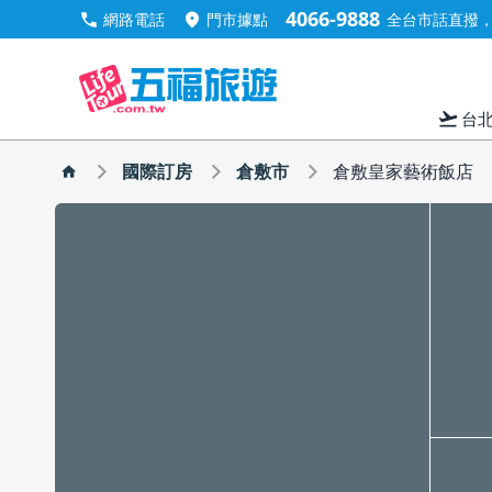
4066-9888
call
location_on
網路電話
門市據點
全台市話直撥，手
flight_takeoff
台
國際訂房
倉敷市
倉敷皇家藝術飯店