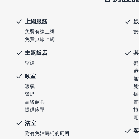
上網服務
娛
免費有線上網
數
免費無線上網
L
主題飯店
其
空調
熨
適
臥室
無
兒
暖氣
提
禁煙
電
高級寢具
拖
提供床單
電
浴室
客
附有免治馬桶的廁所