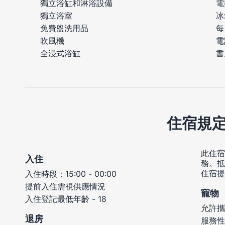
電
獨立浴缸和淋浴設備
冰
獨立浴室
每
免費盥洗用品
電
吹風機
書
全浸式浴缸
住宿規
此住宿
入住
務。抵
住宿提
入住時段：15:00 - 00:00
提前入住需視供應情況
寵物
入住登記最低年齡 - 18
允許攜
退房
服務性