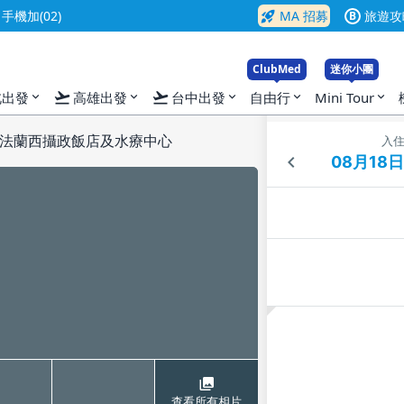
rocket_launch
機加(02)
MA 招募
旅遊攻
B
ClubMed
迷你小團
flight_takeoff
flight_takeoff
北出發
高雄出發
台中出發
自由行
Mini Tour
expand_more
expand_more
expand_more
expand_more
expand_more
法蘭西攝政飯店及水療中心
入
查看所有相片