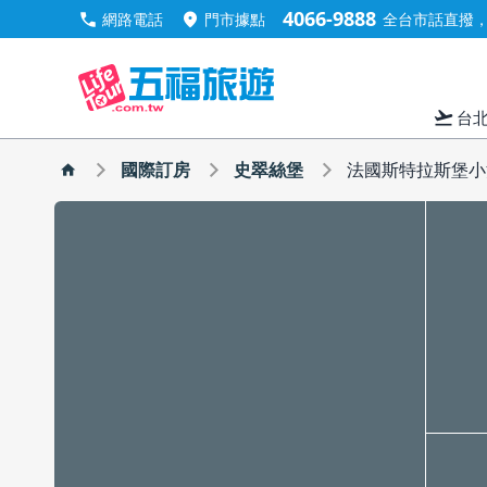
4066-9888
call
location_on
網路電話
門市據點
全台市話直撥，手
flight_takeoff
台
國際訂房
史翠絲堡
法國斯特拉斯堡小