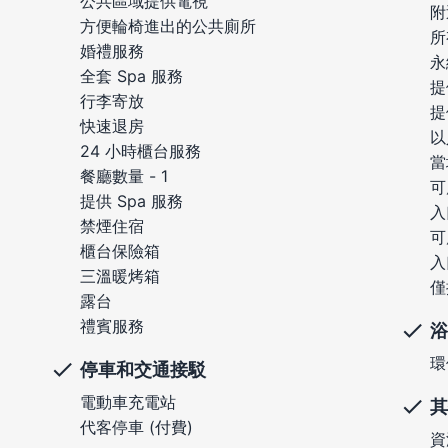
公共區域提供電視
附
方便輪椅進出的公共廁所
所
婚禮服務
永
全套 Spa 服務
提
行李寄放
提
快速退房
以
24 小時櫃台服務
當
餐廳數量 - 1
可
提供 Spa 服務
入
禁煙住宿
可
櫃台保險箱
入
三溫暖烤箱
僅
露台
禮賓服務
浴
環
停車和交通接駁
電動車充電站
其
代客停車 (付費)
資