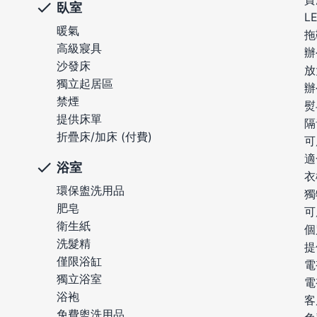
臥室
L
暖氣
拖
高級寢具
辦
沙發床
放
獨立起居區
辦
禁煙
熨
提供床單
隔
折疊床/加床 (付費)
可
適
浴室
衣
環保盥洗用品
獨
肥皂
可
衛生紙
個
洗髮精
提
僅限浴缸
電
獨立浴室
電
浴袍
客
免費盥洗用品