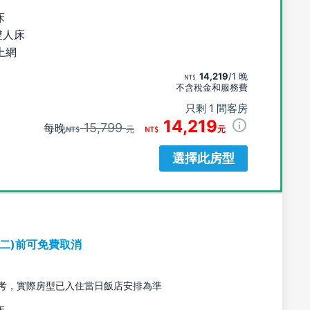
床
雙人床
上網
14,219
/1 晚
不含稅金和服務費
只剩 1 間客房
14,219
15,799
每晚
元
元
選擇此房型
期二)前可免費取消
考，實際房型已入住當日飯店安排為準
床