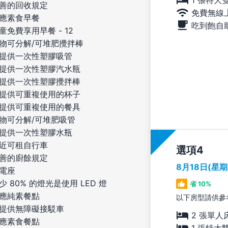
善的回收規定
免費無線
應素食早餐
吃到飽自
童免費享用早餐 - 12
物可分解/可堆肥攪拌棒
提供一次性塑膠吸管
提供一次性塑膠汽水瓶
提供一次性塑膠攪拌棒
提供可重複使用的杯子
提供可重複使用的餐具
物可分解/可堆肥吸管
提供一次性塑膠水瓶
近可租自行車
選項
善的廚餘規定
8月18日(星
電座
少 80% 的燈光是使用 LED 燈
省 10%
應純素餐點
以下房型請供參
提供無障礙接駁車
2 張單人
應素食餐點
1 張特大