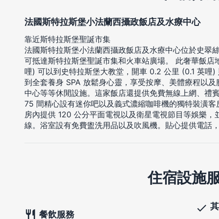
法國斯特拉斯堡小法蘭西攝政飯店及水療中心
靠近斯特拉斯堡聖誕市集
法國斯特拉斯堡小法蘭西攝政飯店及水療中心位於史翠絲堡 (
可抵達斯特拉斯堡聖誕市集和火車站廣場。 此奢華飯店地點良好
哩) 可以到史特拉斯堡大教堂，開車 0.2 公里 (0.1 英哩
到全套養身 SPA 放鬆身心靈，享受按摩、美體療程以
中心等等休閒設施。這家飯店還提供免費無線上網、禮賓服
75 間精心設有迷你吧以及義式濃縮咖啡機的獨特裝潢
房內提供 120 公分平面電視以及衛星電視節目等娛樂
線。浴室設有免費盥洗用品以及吹風機。貼心提供電話，
住宿設施
其
餐飲服務