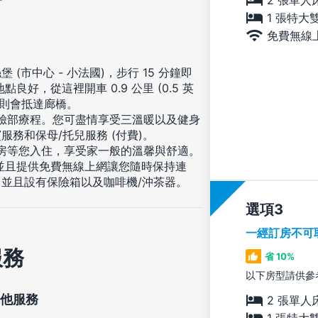
1 張特大
免費無線
市中心 - 小法國)，步行 15 分鐘即
，從這裡開車 0.9 公里 (0.5 英
) 則會抵達廊橋。
及臉部療程。您可盡情享受三溫暖以及健身
務和保母/托兒服務 (付費)。
客房等您入住，享受家一般的溫馨與舒適。
，並且提供免費無線上網讓您隨時保持連
並且設有保險箱以及咖啡機/沖茶器。
選項
一經訂房不可
服務
省 10%
以下房型請供參
他服務
2 張單人
1 張特大