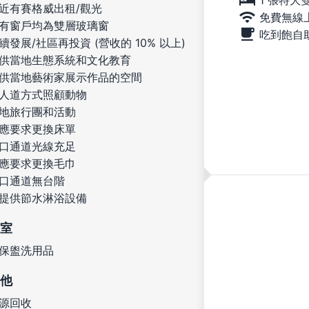
近有賽格威出租/觀光
免費無線
有窗戶均為雙層玻璃窗
吃到飽自
續發展/社區再投資 (營收的 10% 以上)
供當地生態系統和文化教育
供當地藝術家展示作品的空間
人道方式照顧動物
地旅行團和活動
應要求更換床單
口通道光線充足
應要求更換毛巾
口通道無台階
提供節水淋浴設備
室
保盥洗用品
他
源回收