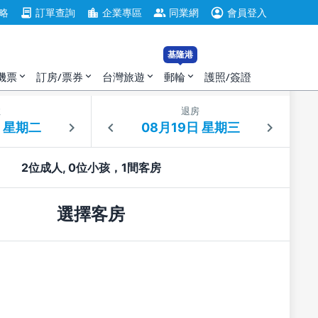
account_circle
contract
location_city
group
略
訂單查詢
企業專區
同業網
會員登入
基隆港
機票
訂房/票券
台灣旅遊
郵輪
護照/簽證
expand_more
expand_more
expand_more
expand_more
住
退房
2位成人, 0位小孩，1間客房
選擇客房