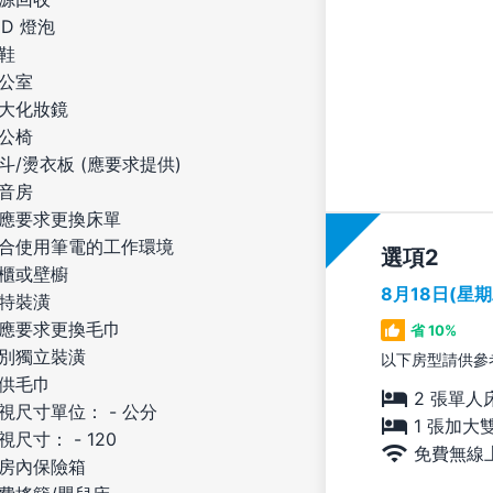
ED 燈泡
鞋
公室
大化妝鏡
公椅
斗/燙衣板 (應要求提供)
音房
應要求更換床單
合使用筆電的工作環境
選項
櫃或壁櫥
8月18日(星
特裝潢
應要求更換毛巾
省 10%
別獨立裝潢
以下房型請供參
供毛巾
2 張單人
視尺寸單位： - 公分
1 張加大
視尺寸： - 120
免費無線
房內保險箱