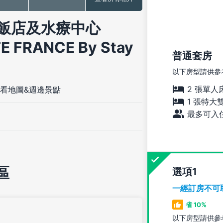
飯店及水療中心
TE FRANCE By Stay
普通套房
以下房型請供參
2 張單人
看地圖&週邊景點
1 張特大
最多可入住
區
選項
一經訂房不可
省 10%
以下房型請供參