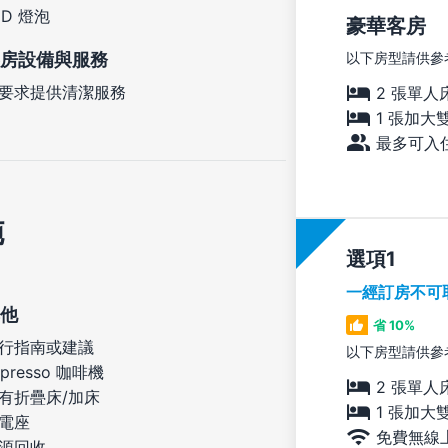
ED 燈泡
豪華客房
房設備與服務
以下房型請供參
要求提供清潔服務
2 張單人
1 張加大
最多可入住
施
選項
一經訂房不可
他
省 10%
行指南或建議
以下房型請供參
spresso 咖啡機
2 張單人
有折疊床/加床
1 張加大
電座
免費無線
源回收