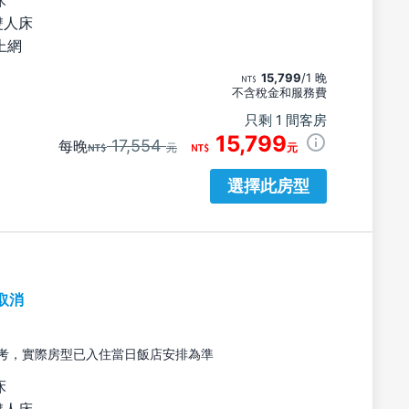
雙人床
上網
15,799
/1 晚
不含稅金和服務費
只剩 1 間客房
15,799
17,554
每晚
元
元
選擇此房型
取消
考，實際房型已入住當日飯店安排為準
床
雙人床