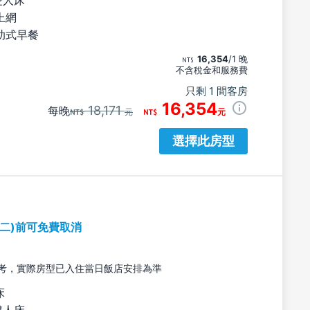
上網
助式早餐
16,354
/1 晚
不含稅金和服務費
只剩 1 間客房
16,354
18,171
每晚
元
元
選擇此房型
期二)前可免費取消
考，實際房型已入住當日飯店安排為準
床
雙人床