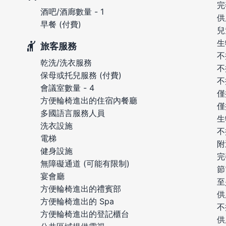
完
酒吧/酒廊數量 - 1
供
早餐 (付費)
兒
生
旅客服務
不
乾洗/洗衣服務
不
保母或托兒服務 (付費)
不
會議室數量 - 4
僅
方便輪椅進出的住宿內餐廳
僅
多國語言服務人員
生
洗衣設施
不
電梯
附
健身設施
完
無障礙通道 (可能有限制)
節
宴會廳
至
方便輪椅進出的禮賓部
供
方便輪椅進出的 Spa
不
方便輪椅進出的登記櫃台
供