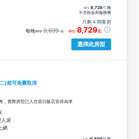
8,729
/1 晚
不含稅金和服務費
只剩 4 間客房
8,729
9,699
每晚
元
元
選擇此房型
期二)前可免費取消
考，實際房型已入住當日飯店安排為準
床
雙人床
上網
9,699
/1 晚