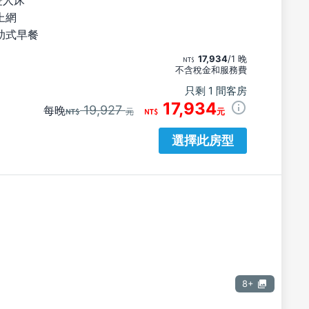
上網
助式早餐
17,934
/1 晚
不含稅金和服務費
只剩 1 間客房
17,934
19,927
每晚
元
元
選擇此房型
8+