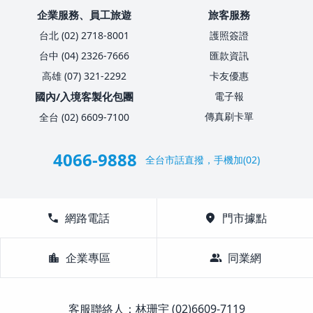
企業服務、員工旅遊
旅客服務
台北 (02) 2718-8001
護照簽證
台中 (04) 2326-7666
匯款資訊
高雄 (07) 321-2292
卡友優惠
國內/入境客製化包團
電子報
傳真刷卡單
全台 (02) 6609-7100
4066-9888
全台市話直撥，手機加(02)
call
網路電話
location_on
門市據點
location_city
企業專區
group
同業網
客服聯絡人：林珊宇 (02)6609-7119