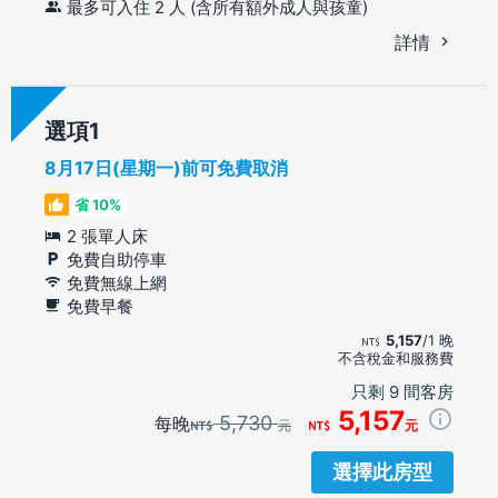
最多可入住 2 人 (含所有額外成人與孩童)
詳情
選項
8月17日(星期一)前可免費取消
省 10%
2 張單人床
免費自助停車
免費無線上網
免費早餐
5,157
/1 晚
不含稅金和服務費
只剩 9 間客房
5,157
5,730
每晚
元
元
選擇此房型