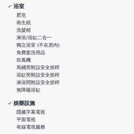
浴室
肥皂
衛生紙
洗髮精
淋浴/浴缸二合一
獨立浴室 (不在房內)
免費盥洗用品
吹風機
馬桶旁附設安全抓桿
浴缸旁附設安全抓桿
淋浴間附設安全抓桿
無障礙浴缸
娛樂設施
隱藏字幕電視
平面電視
有線電視服務