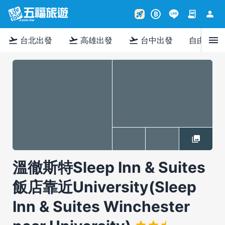
contract
person
rocket_launch
B
menu
flight_takeoff
flight_takeoff
flight_takeoff
台北出發
高雄出發
台中出發
自由行
溫徹斯特Sleep Inn & Suites
飯店靠近University(Sleep
Inn & Suites Winchester