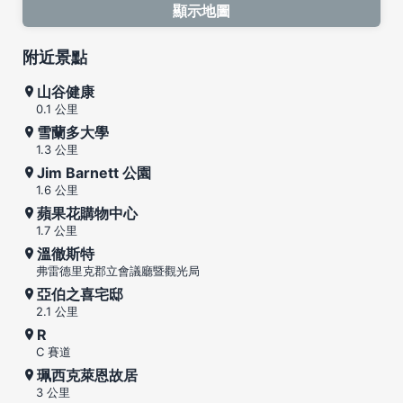
顯示地圖
附近景點
山谷健康
0.1 公里
雪蘭多大學
1.3 公里
Jim Barnett 公園
1.6 公里
蘋果花購物中心
1.7 公里
溫徹斯特
弗雷德里克郡立會議廳暨觀光局
亞伯之喜宅邸
2.1 公里
R
C 賽道
珮西克萊恩故居
3 公里