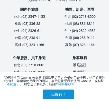
國內外旅遊
機票、訂房、票券
台北 (02) 2547-1155
台北 (02) 2718-8500
桃園 (03) 336-8811
桃園 (03) 336-8811
台中 (04) 2326-6111
台中 (04) 2322-4535
台南 (06) 238-9111
台南 (06) 238-9111
高雄 (07) 323-1166
高雄 (07) 323-1166
企業服務、員工旅遊
旅客服務
台北 (02) 2718-8001
護照簽證
台中 (04) 2326-7666
匯款資訊
我們將使用 Cookie 收集數據傳送至第三方分析使用者情形，並用於廣告
高雄 (07) 321-2292
卡友優惠
或行銷。如繼續使用我們的網站，表示您接受我們使用 Cookie，或點擊
「
不同意
」。 如您想了解更多，請詳閱
隱私權政策
國內/入境客製化包團
電子報
傳真刷卡單
全台 (02) 6609-7100
我瞭解了
參考售價(含稅)
會員訂購
訪客訂購
刷卡優惠
2,732
4066-9888
全台市話直撥，手機加(02)