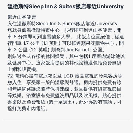
溫徹斯特Sleep Inn & Suites飯店靠近University
鄰近山谷健康
入住溫徹斯特Sleep Inn & Suites飯店靠近University，
您就身處溫徹斯特市中心，步行即可到達山谷健康，開
車 5 分鐘即可到達雪蘭多大學。 此飯店位置絕佳，從這
裡開車 1.7 公里 (1.1 英哩) 可以抵達蘋果花購物中心，開
車 2 公里 (1.2 英哩) 則會到Jim Barnett 公園。
別錯過各式各樣的休閒娛樂，其中包括1 座室內游泳池以
及健身中心。這家飯店提供的其他設施還包括免費無線
上網和販賣機。
72 間精心設有電冰箱以及 LCD 液晶電視的冷氣客房等
您入住，享受家一般的溫馨與舒適。房內提供免費有線
和無線網路讓您隨時保持連線，並且提供有線電視節目
等娛樂。浴室設有免費盥洗用品以及吹風機。貼心提供
書桌以及免費報紙 (週一至週五)，此外亦設有電話，可
撥打免費市內電話。