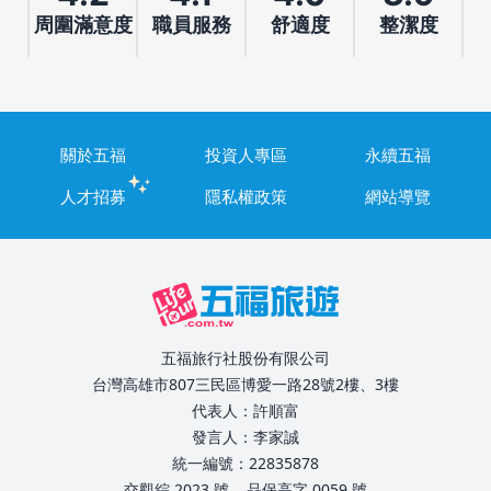
周圍滿意度
職員服務
舒適度
整潔度
關於五福
投資人專區
永續五福
人才招募
隱私權政策
網站導覽
五福旅行社股份有限公司
台灣高雄市807三民區博愛一路28號2樓、3樓
代表人：許順富
發言人：李家誠
統一編號：22835878
交觀綜 2023 號
品保高字 0059 號