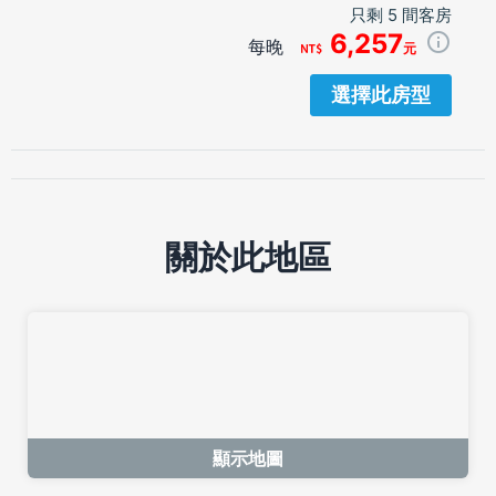
只剩 5 間客房
6,257
每晚
元
選擇此房型
關於此地區
顯示地圖