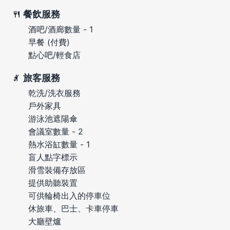
餐飲服務
酒吧/酒廊數量 - 1
早餐 (付費)
點心吧/輕食店
旅客服務
乾洗/洗衣服務
戶外家具
游泳池遮陽傘
會議室數量 - 2
熱水浴缸數量 - 1
盲人點字標示
滑雪裝備存放區
提供助聽裝置
可供輪椅出入的停車位
休旅車、巴士、卡車停車
大廳壁爐