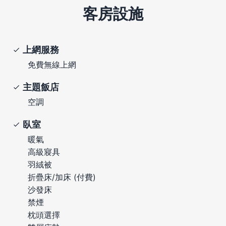
客房設施
上網服務
免費無線上網
主題飯店
空調
臥室
暖氣
高級寢具
羽絨被
折疊床/加床 (付費)
沙發床
禁煙
枕頭選擇