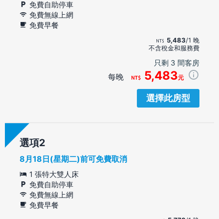
免費自助停車
免費無線上網
免費早餐
5,483
/1 晚
不含稅金和服務費
只剩 3 間客房
5,483
每晚
元
選擇此房型
選項
8月18日(星期二)前可免費取消
1 張特大雙人床
免費自助停車
免費無線上網
免費早餐