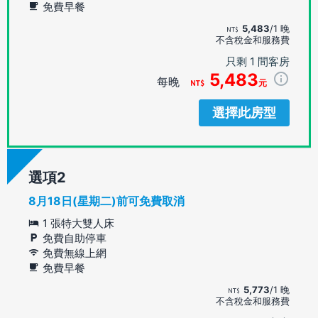
免費早餐
5,483
/1 晚
不含稅金和服務費
只剩 1 間客房
5,483
每晚
元
選擇此房型
選項
8月18日(星期二)前可免費取消
1 張特大雙人床
免費自助停車
免費無線上網
免費早餐
5,773
/1 晚
不含稅金和服務費