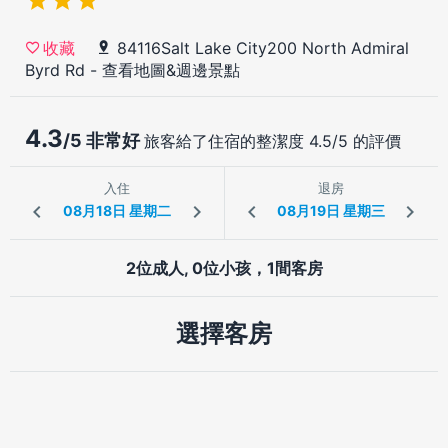
84116Salt Lake City200 North Admiral
收藏
Byrd Rd
-
查看地圖&週邊景點
4.3
/5 非常好
旅客給了住宿的整潔度 4.5/5 的評價
入住
退房
2位成人, 0位小孩，1間客房
選擇客房