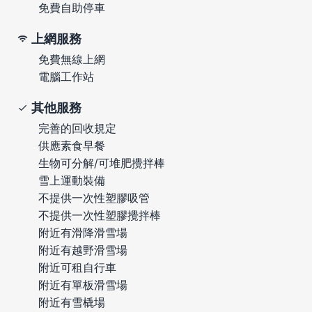
免費自助停車
上網服務
免費無線上網
電腦工作站
其他服務
完善的回收規定
供應素食早餐
生物可分解/可堆肥攪拌棒
雪上運動裝備
不提供一次性塑膠吸管
不提供一次性塑膠攪拌棒
附近有滑降滑雪場
附近有越野滑雪場
附近可租自行車
附近有單板滑雪場
附近有雪橇場