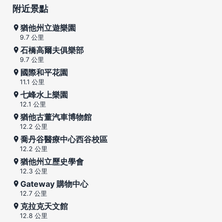
附近景點
猶他州立遊樂園
9.7 公里
石橋高爾夫俱樂部
9.7 公里
國際和平花園
11.1 公里
七峰水上樂園
12.1 公里
猶他古董汽車博物館
12.2 公里
喬丹谷醫療中心西谷校區
12.2 公里
猶他州立歷史學會
12.3 公里
Gateway 購物中心
12.7 公里
克拉克天文館
12.8 公里