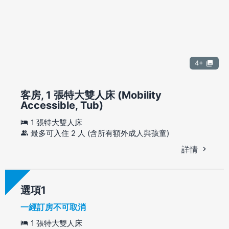
4+
客房, 1 張特大雙人床 (Mobility
Accessible, Tub)
1 張特大雙人床
最多可入住 2 人 (含所有額外成人與孩童)
詳情
選項
一經訂房不可取消
1 張特大雙人床