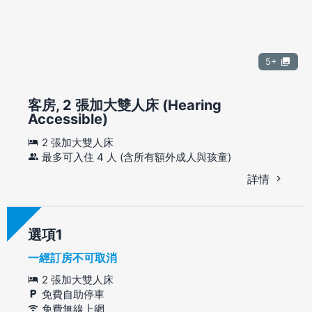
5+
客房, 2 張加大雙人床 (Hearing
Accessible)
2 張加大雙人床
最多可入住 4 人 (含所有額外成人與孩童)
詳情
選項
一經訂房不可取消
2 張加大雙人床
免費自助停車
免費無線上網