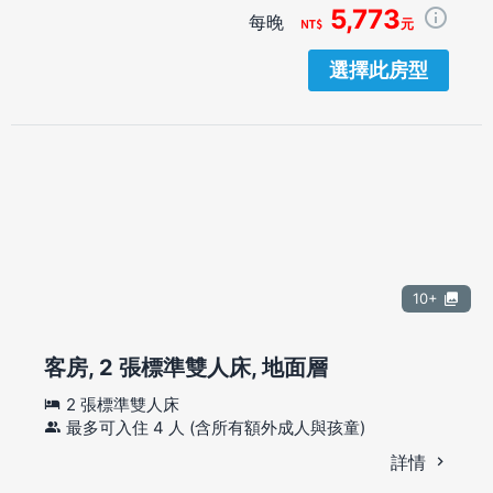
5,773
每晚
元
選擇此房型
10+
客房, 2 張標準雙人床, 地面層
2 張標準雙人床
最多可入住 4 人 (含所有額外成人與孩童)
詳情