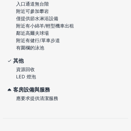
入口通道無台階
附近可參加攀岩
僅提供節水淋浴設備
附近有小綿羊/輕型機車出租
鄰近高爾夫球場
附近有健行/單車步道
有圍欄的泳池
其他
資源回收
LED 燈泡
客房設備與服務
應要求提供清潔服務