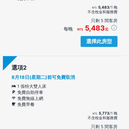
5,483
/1 晚
不含稅金和服務費
只剩 5 間客房
5,483
每晚
元
選擇此房型
選項
8月18日(星期二)前可免費取消
1 張特大雙人床
免費自助停車
免費無線上網
免費早餐
5,773
/1 晚
不含稅金和服務費
只剩 5 間客房