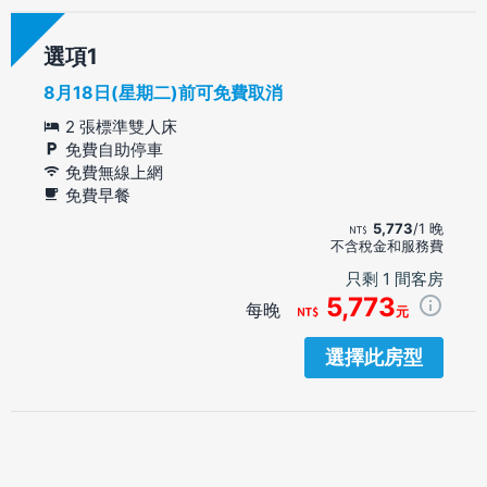
選項
8月18日(星期二)前可免費取消
2 張標準雙人床
免費自助停車
免費無線上網
免費早餐
5,773
/1 晚
不含稅金和服務費
只剩 1 間客房
5,773
每晚
元
選擇此房型