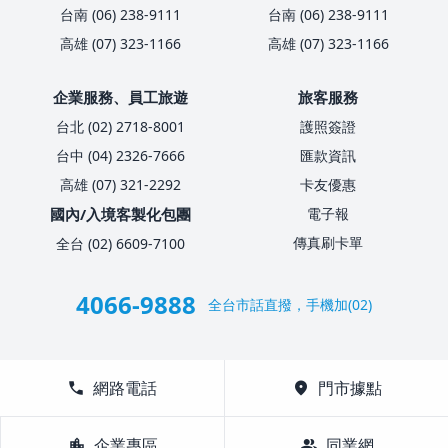
台南 (06) 238-9111
台南 (06) 238-9111
高雄 (07) 323-1166
高雄 (07) 323-1166
企業服務、員工旅遊
旅客服務
台北 (02) 2718-8001
護照簽證
台中 (04) 2326-7666
匯款資訊
高雄 (07) 321-2292
卡友優惠
國內/入境客製化包團
電子報
傳真刷卡單
全台 (02) 6609-7100
4066-9888
全台市話直撥，手機加(02)
call
網路電話
location_on
門市據點
location_city
企業專區
group
同業網