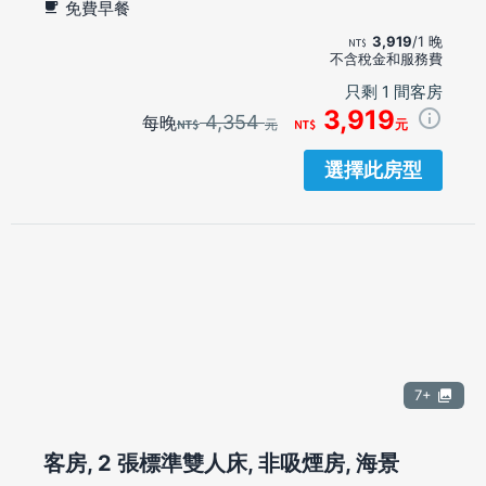
免費早餐
3,919
/1 晚
不含稅金和服務費
只剩 1 間客房
3,919
4,354
每晚
元
元
選擇此房型
7+
客房, 2 張標準雙人床, 非吸煙房, 海景