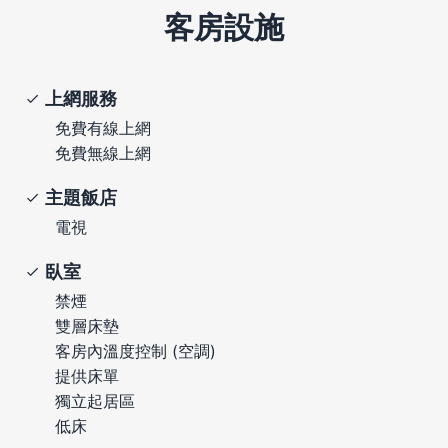
客房設施
上網服務
免費有線上網
免費無線上網
主題飯店
電視
臥室
禁煙
雙層床墊
客房內溫度控制 (空調)
提供床單
獨立起居區
低床