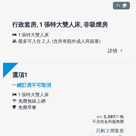
7+
行政套房, 1 張特大雙人床, 非吸煙房
1 張特大雙人床
最多可入住 2 人 (含所有額外成人與孩童)
詳情
選項
一經訂房不可取消
1 張特大雙人床
免費無線上網
免費早餐
3,397
/1 晚
不含稅金和服務費
只剩 2 間客房