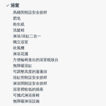
浴室
馬桶旁附設安全抓桿
肥皂
衛生紙
洗髮精
淋浴/浴缸二合一
獨立浴室
吹風機
淋浴花灑
方便輪椅進出的浴室梳妝台
無障礙浴缸
可調整高度的蓮蓬頭
浴缸旁附設安全抓桿
淋浴間附設安全抓桿
浴室裡較低的插座
可攜式淋浴座椅
無障礙淋浴設施