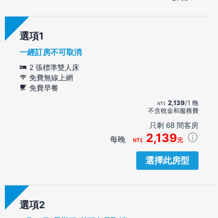
選項
一經訂房不可取消
2 張標準雙人床
免費無線上網
免費早餐
2,139
/1 晚
不含稅金和服務費
只剩 68 間客房
2,139
每晚
元
選擇此房型
選項