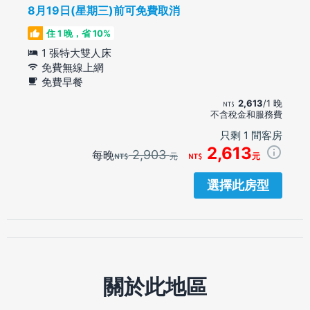
8月19日(星期三)前可免費取消
住 1 晚，省 10%
1 張特大雙人床
免費無線上網
免費早餐
2,613
/1 晚
不含稅金和服務費
只剩 1 間客房
2,613
2,903
每晚
元
元
選擇此房型
關於此地區