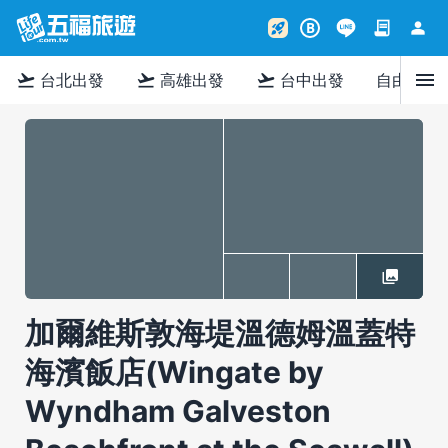
contract
person
rocket_launch
B
menu
flight_takeoff
flight_takeoff
flight_takeoff
台北出發
高雄出發
台中出發
自由行
加爾維斯敦海堤溫德姆溫蓋特
海濱飯店(Wingate by
Wyndham Galveston