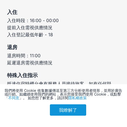
入住
入住時段：16:00 - 00:00
提前入住需視供應情況
入住登記最低年齡 - 18
退房
退房時間：11:00
延遲退房需視供應情況
特殊入住指示
抵達住宿時櫃台會有服務人員接待旅客。如有任何疑
問，請使用預訂確認信上的資訊與住宿業者聯絡。住宿
我們將使用 Cookie 收集數據傳送至第三方分析使用者情形，並用於廣告
或行銷。如繼續使用我們的網站，表示您接受我們使用 Cookie，或點擊
提供的資訊可能經由自動翻譯工具翻譯。
「
不同意
」。 如您想了解更多，請詳閱
隱私權政策
寵物
我瞭解了
參考售價(含稅)
每房寵物數量上限 2
會員訂購
訪客訂購
刷卡優惠
2,604
每隻寵物體重上限 (磅)： 75