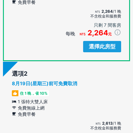
免費早餐
2,264
/1 晚
不含稅金和服務費
只剩 7 間客房
2,264
每晚
元
選擇此房型
選項
8月19日(星期三)前可免費取消
住 1 晚，省 10%
1 張特大雙人床
免費無線上網
免費早餐
2,613
/1 晚
不含稅金和服務費