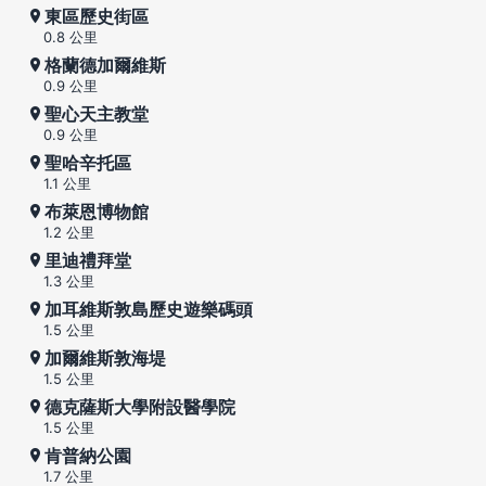
東區歷史街區
0.8 公里
格蘭德加爾維斯
0.9 公里
聖心天主教堂
0.9 公里
聖哈辛托區
1.1 公里
布萊恩博物館
1.2 公里
里迪禮拜堂
1.3 公里
加耳維斯敦島歷史遊樂碼頭
1.5 公里
加爾維斯敦海堤
1.5 公里
德克薩斯大學附設醫學院
1.5 公里
肯普納公園
1.7 公里