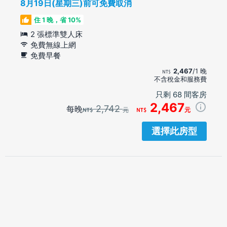
8月19日(星期三)前可免費取消
住 1 晚，省 10%
2 張標準雙人床
免費無線上網
免費早餐
2,467
/1 晚
不含稅金和服務費
只剩 68 間客房
2,467
2,742
每晚
元
元
選擇此房型