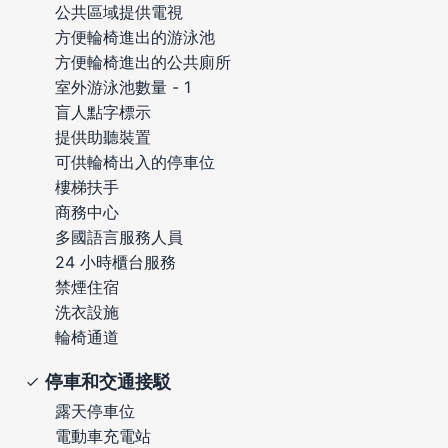
公共區域提供電視
方便輪椅進出的游泳池
方便輪椅進出的公共廁所
室外游泳池數量 - 1
盲人點字標示
提供助聽裝置
可供輪椅出入的停車位
樓梯扶手
商務中心
多國語言服務人員
24 小時櫃台服務
禁煙住宿
洗衣設施
輪椅通道
停車和交通接駁
露天停車位
電動車充電站