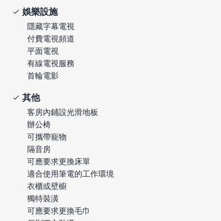
娛樂設施
隱藏字幕電視
付費電視頻道
平面電視
有線電視服務
首輪電影
其他
客房內鋪設光滑地板
辦公椅
可攜帶寵物
隔音房
可應要求更換床單
適合使用筆電的工作環境
衣櫃或壁櫥
獨特裝潢
可應要求更換毛巾