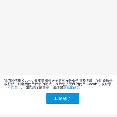
我們將使用 Cookie 收集數據傳送至第三方分析使用者情形，並用於廣告
或行銷。如繼續使用我們的網站，表示您接受我們使用 Cookie，或點擊
「
不同意
」。 如您想了解更多，請詳閱
隱私權政策
我瞭解了
請選擇其他入住日