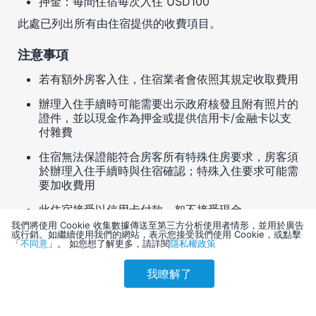
押金：每間住宿每次入住 USD100
此處已列出所有由住宿提供的收費項目。
注意事項
若有額外房客入住，住宿業者會依照其規定收取費用
辦理入住手續時可能需要出示政府核發且附有照片的
證件，並以現金作為押金或提供信用卡/金融卡以支
付雜費
住宿無法保證能符合房客所有特殊住房要求，房客須
於辦理入住手續時與住宿確認；特殊入住要求可能需
要加收費用
此住宿接受以信用卡付款，恕不接受現金
我們將使用 Cookie 收集數據傳送至第三方分析使用者情形，並用於廣告
住宿有滅火器等安全設備
或行銷。如繼續使用我們的網站，表示您接受我們使用 Cookie，或點擊
「
不同意
」。 如您想了解更多，請詳閱
隱私權政策
住宿確認會遵循Commitment to Clean (Choice)的
清潔消毒措施
我瞭解了
參考售價(含稅)
會員訂購
訪客訂購
刷卡優惠
3,950
專業房東/住宿管理者