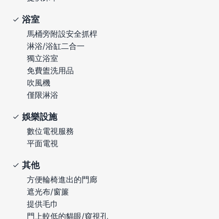
浴室
馬桶旁附設安全抓桿
淋浴/浴缸二合一
獨立浴室
免費盥洗用品
吹風機
僅限淋浴
娛樂設施
數位電視服務
平面電視
其他
方便輪椅進出的門廊
遮光布/窗簾
提供毛巾
門上較低的貓眼/窺視孔