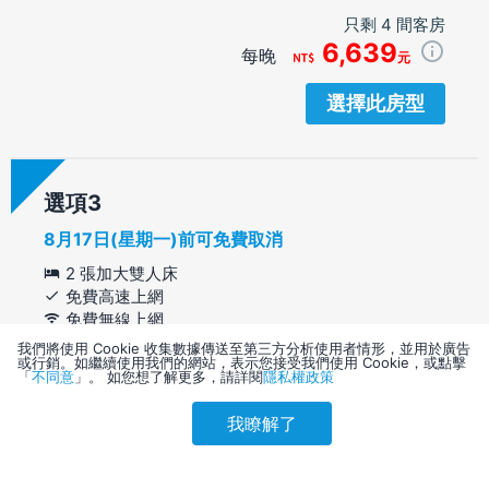
只剩 4 間客房
6,639
每晚
元
選擇此房型
選項
8月17日(星期一)前可免費取消
2 張加大雙人床
免費高速上網
免費無線上網
免費早餐
我們將使用 Cookie 收集數據傳送至第三方分析使用者情形，並用於廣告
或行銷。如繼續使用我們的網站，表示您接受我們使用 Cookie，或點擊
7,063
/1 晚
「
不同意
」。 如您想了解更多，請詳閱
隱私權政策
不含稅金和服務費
我瞭解了
只剩 4 間客房
參考售價(含稅)
會員訂購
訪客訂購
7,063
刷卡優惠
6,732
每晚
元