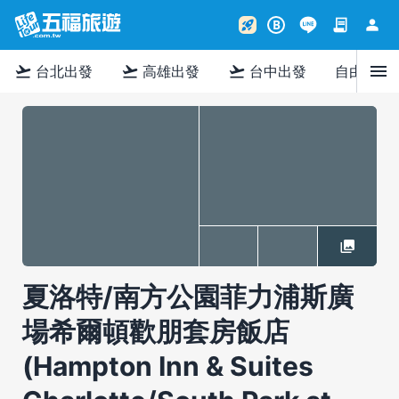
contract
person
rocket_launch
B
menu
flight_takeoff
flight_takeoff
flight_takeoff
台北出發
高雄出發
台中出發
自由行
夏洛特/南方公園菲力浦斯廣
場希爾頓歡朋套房飯店
(Hampton Inn & Suites