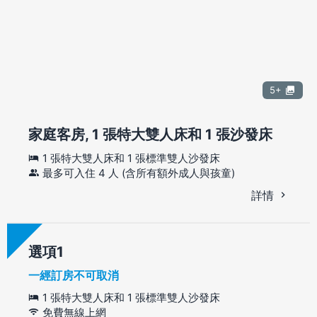
5+
家庭客房, 1 張特大雙人床和 1 張沙發床
1 張特大雙人床和 1 張標準雙人沙發床
最多可入住 4 人 (含所有額外成人與孩童)
詳情
選項
一經訂房不可取消
1 張特大雙人床和 1 張標準雙人沙發床
免費無線上網