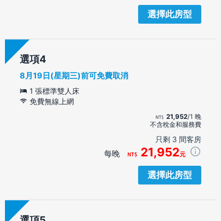
選擇此房型
選項
8月19日(星期三)前可免費取消
1 張標準雙人床
免費無線上網
21,952
/1 晚
不含稅金和服務費
只剩 3 間客房
21,952
每晚
元
選擇此房型
選項