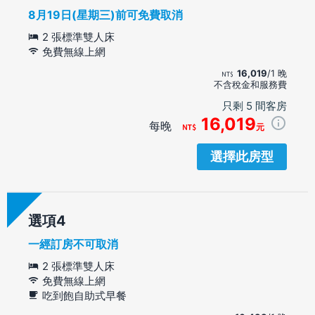
8月19日(星期三)前可免費取消
2 張標準雙人床
免費無線上網
16,019
/1 晚
不含稅金和服務費
只剩 5 間客房
16,019
每晚
元
選擇此房型
選項
一經訂房不可取消
2 張標準雙人床
免費無線上網
吃到飽自助式早餐