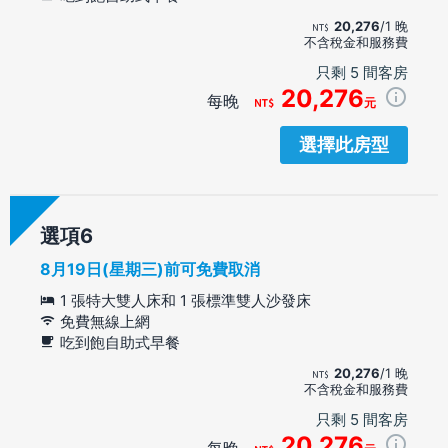
20,276
/1 晚
不含稅金和服務費
只剩 5 間客房
20,276
每晚
元
選擇此房型
選項
8月19日(星期三)前可免費取消
1 張特大雙人床和 1 張標準雙人沙發床
免費無線上網
吃到飽自助式早餐
20,276
/1 晚
不含稅金和服務費
只剩 5 間客房
20,276
每晚