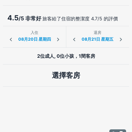
4.5
/5 非常好
旅客給了住宿的整潔度 4.7/5 的評價
入住
退房
2位成人, 0位小孩，1間客房
選擇客房