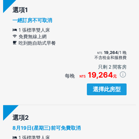
選項
一經訂房不可取消
1 張標準雙人床
免費無線上網
吃到飽自助式早餐
19,264
/1 晚
不含稅金和服務費
只剩 2 間客房
19,264
每晚
元
選擇此房型
選項
8月19日(星期三)前可免費取消
1 張標準雙人床