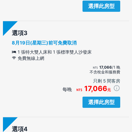
選擇此房型
選項
8月19日(星期三)前可免費取消
1 張特大雙人床和 1 張標準雙人沙發床
免費無線上網
17,066
/1 晚
不含稅金和服務費
只剩 5 間客房
17,066
每晚
元
選擇此房型
選項