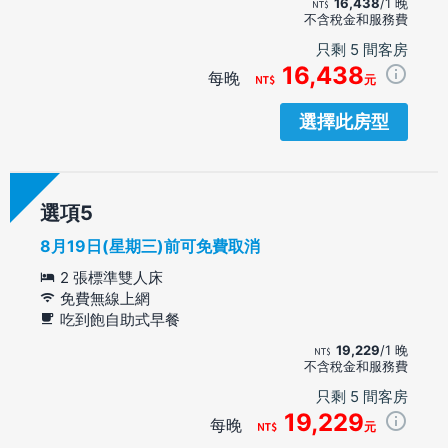
16,438
/1 晚
不含稅金和服務費
只剩 5 間客房
16,438
每晚
元
選擇此房型
選項
8月19日(星期三)前可免費取消
2 張標準雙人床
免費無線上網
吃到飽自助式早餐
19,229
/1 晚
不含稅金和服務費
只剩 5 間客房
19,229
每晚
元