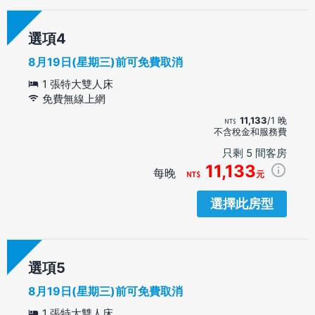
選項
8月19日(星期三)前可免費取消
1 張特大雙人床
免費無線上網
11,133
/1 晚
不含稅金和服務費
只剩 5 間客房
11,133
每晚
元
選擇此房型
選項
8月19日(星期三)前可免費取消
1 張特大雙人床