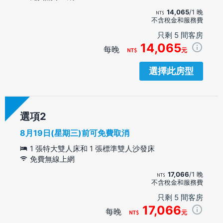
14,065
/1 晚
不含稅金和服務費
只剩 5 間客房
14,065
每晚
元
選擇此房型
選項
8月19日(星期三)前可免費取消
1 張特大雙人床和 1 張標準雙人沙發床
免費無線上網
17,066
/1 晚
不含稅金和服務費
只剩 5 間客房
17,066
每晚
元