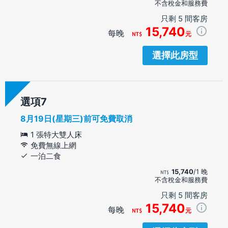
不含稅金和服務費
只剩 5 間客房
15,740
每晚
元
選擇此房型
選項
8月19日(星期三)前可免費取消
1 張特大雙人床
免費無線上網
一泊二食
15,740
/1 晚
不含稅金和服務費
只剩 5 間客房
15,740
每晚
元