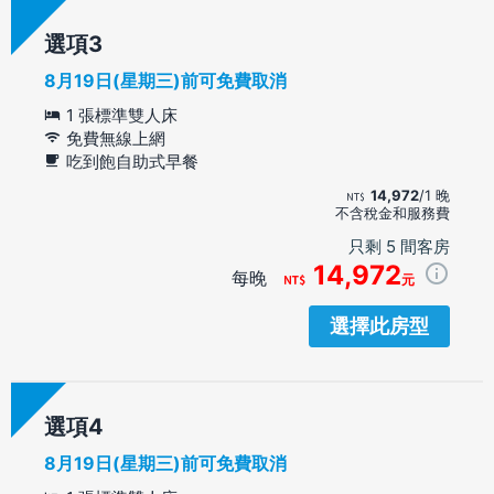
選項
8月19日(星期三)前可免費取消
1 張標準雙人床
免費無線上網
吃到飽自助式早餐
14,972
/1 晚
不含稅金和服務費
只剩 5 間客房
14,972
每晚
元
選擇此房型
選項
8月19日(星期三)前可免費取消