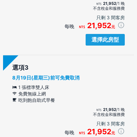
21,952
/1 晚
不含稅金和服務費
只剩 3 間客房
21,952
每晚
元
選擇此房型
選項
8月19日(星期三)前可免費取消
1 張標準雙人床
免費無線上網
吃到飽自助式早餐
21,952
/1 晚
不含稅金和服務費
只剩 3 間客房
21,952
每晚
元