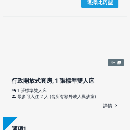
選擇此房型
4+
行政開放式套房, 1 張標準雙人床
1 張標準雙人床
最多可入住 2 人 (含所有額外成人與孩童)
詳情
選項