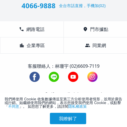
4066-9888
全台市話直撥，手機加(02)
call
網路電話
location_on
門市據點
location_city
企業專區
group
同業網
客服聯絡人：林珊宇 (02)6609-7119
1988-2026 © Lifetour All Rights Reserved.
我們將使用 Cookie 收集數據傳送至第三方分析使用者情形，並用於廣告
或行銷。如繼續使用我們的網站，表示您接受我們使用 Cookie，或點擊
「
不同意
」。 如您想了解更多，請詳閱
隱私權政策
我瞭解了
參考售價(含稅)
會員訂購
訪客訂購
刷卡優惠