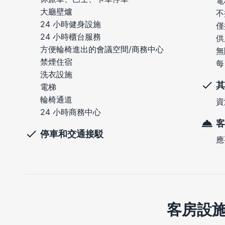
電
大廳壁爐
不
24 小時健身設施
僅
24 小時櫃台服務
供
方便輪椅進出的會議空間/商務中心
無
禁煙住宿
每
洗衣設施
其
電梯
輪椅通道
資
24 小時商務中心
客
停車和交通接駁
應
客房設