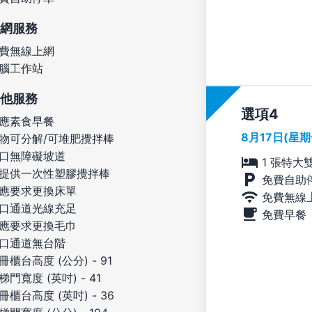
網服務
費無線上網
腦工作站
他服務
選項
應素食早餐
8月17日(星
物可分解/可堆肥攪拌棒
口無障礙坡道
1 張特大
提供一次性塑膠攪拌棒
免費自助
應要求更換床單
免費無線
口通道光線充足
免費早餐
應要求更換毛巾
口通道無台階
冊櫃台高度 (公分) - 91
梯門寬度 (英吋) - 41
冊櫃台高度 (英吋) - 36