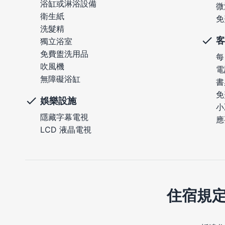
浴缸或淋浴設備
微
衛生紙
免
洗髮精
客
獨立浴室
免費盥洗用品
每
吹風機
電
無障礙浴缸
書
免
娛樂設施
小
隱藏字幕電視
應
LCD 液晶電視
住宿規