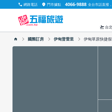
4066-9888
call
location_on
網路電話
門市據點
全台市話直撥，手
flight_takeoff
台
國際訂房
伊甸普雷里