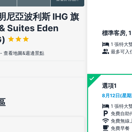
尼亞波利斯 IHG 旗
& Suites Eden
標準客房, 1
G)
1 張特大
最多可入住
-
查看地圖&週邊景點
選項
8月12日(星
區
1 張特大
免費自助
免費無線
免費早餐