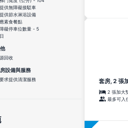
梯門寬度 (公分) - 104
提供無障礙接駁車
提供節水淋浴設備
應素食餐點
障礙停車位數量 - 5
日
他
源回收
房設備與服務
要求提供清潔服務
套房, 2 
2 張加大
最多可入住
施