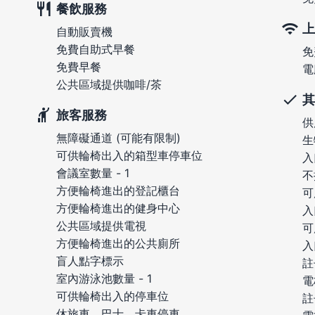
餐飲服務
上
自動販賣機
免費自助式早餐
免
免費早餐
電
公共區域提供咖啡/茶
其
旅客服務
供
無障礙通道 (可能有限制)
生
可供輪椅出入的箱型車停車位
入
會議室數量 - 1
不
方便輪椅進出的登記櫃台
可
方便輪椅進出的健身中心
入
公共區域提供電視
可
方便輪椅進出的公共廁所
入
盲人點字標示
註
室內游泳池數量 - 1
電
可供輪椅出入的停車位
註
休旅車、巴士、卡車停車