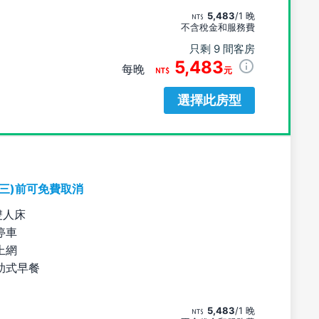
5,483
/1 晚
不含稅金和服務費
只剩 9 間客房
5,483
每晚
元
選擇此房型
期三)前可免費取消
雙人床
停車
上網
助式早餐
5,483
/1 晚