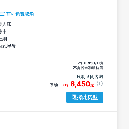
期三)前可免費取消
雙人床
停車
上網
助式早餐
6,450
/1 晚
不含稅金和服務費
只剩 9 間客房
6,450
每晚
元
選擇此房型