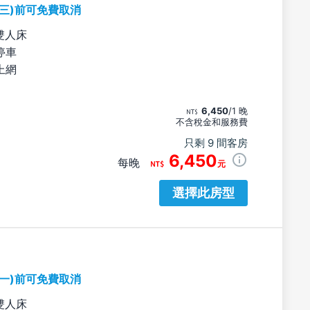
期三)前可免費取消
雙人床
停車
上網
6,450
/1 晚
不含稅金和服務費
只剩 9 間客房
6,450
每晚
元
選擇此房型
期一)前可免費取消
雙人床