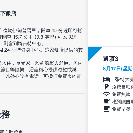
旗下飯店
飯店位於伊甸普雷里，開車 15 分鐘即可抵
5.7 公里 (9.8 英哩) 可以抵達
.3 英哩) 則會到塔吉特中心。
及24 小時健身中心。這家飯店提供的其
選項
等您入住，享受家一般的溫馨與舒適。房內
8月17日(星
視節目等娛樂。浴室精心提供浴缸或淋
桌，此外亦設有電話，可撥打免費市內電
1 張特大
免費自助
免費無線
吃到飽自
免費早餐
服務
費自助停車