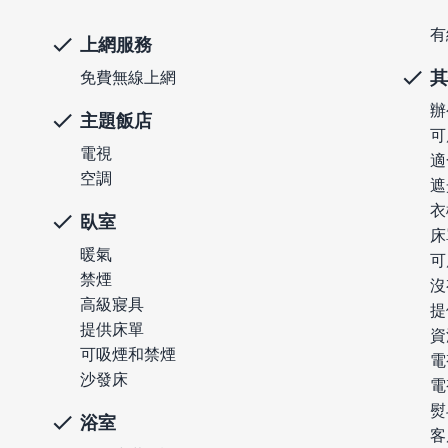
有
上網服務
其
免費無線上網
辦
主題飯店
可
電視
適
空調
遮
衣
臥室
床
暖氣
可
禁煙
沒
高級寢具
提
提供床單
資
可吸煙和禁煙
電
沙發床
電
熨
浴室
客