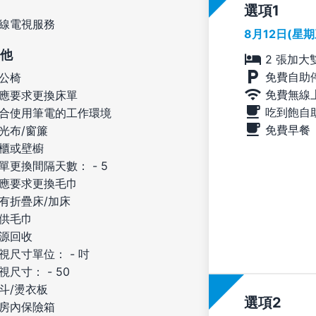
選項
線電視服務
8月12日(星
他
2 張加大
免費自助
公椅
免費無線
應要求更換床單
吃到飽自
合使用筆電的工作環境
免費早餐
光布/窗簾
櫃或壁櫥
單更換間隔天數： - 5
應要求更換毛巾
有折疊床/加床
供毛巾
源回收
視尺寸單位： - 吋
視尺寸： - 50
斗/燙衣板
選項
房內保險箱