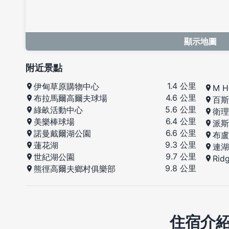
顯示地圖
附近景點
1.4 公里
伊甸草原購物中心
M H
4.6 公里
布拉馬爾高爾夫球場
百斯
5.6 公里
綠畝活動中心
衛理
6.4 公里
美樂棒球場
派斯
6.6 公里
諾曼戴爾湖公園
布盧
9.3 公里
蓮花湖
連湖
9.7 公里
世紀湖公園
Rid
9.8 公里
熊徑高爾夫鄉村俱樂部
住宿介