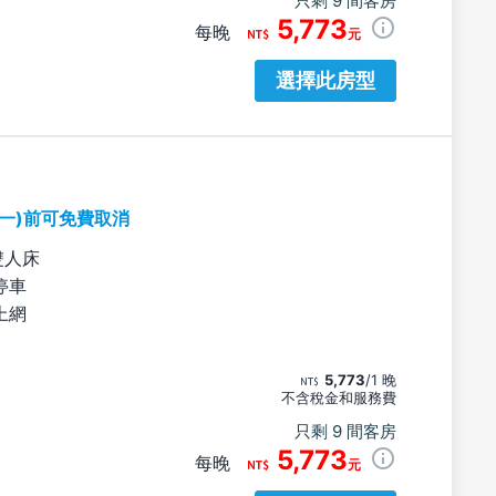
只剩 9 間客房
5,773
每晚
元
選擇此房型
期一)前可免費取消
雙人床
停車
上網
5,773
/1 晚
不含稅金和服務費
只剩 9 間客房
5,773
每晚
元