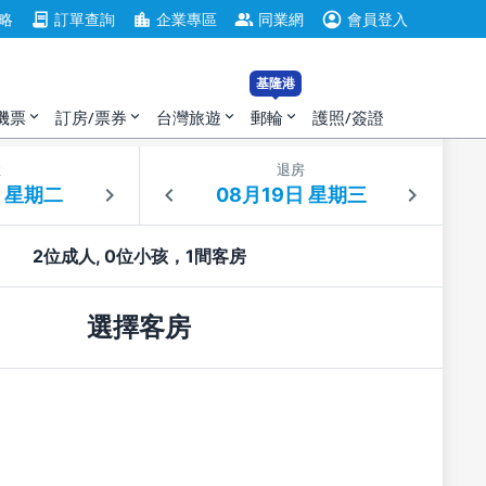
account_circle
contract
location_city
group
略
訂單查詢
企業專區
同業網
會員登入
基隆港
機票
訂房/票券
台灣旅遊
郵輪
護照/簽證
expand_more
expand_more
expand_more
expand_more
住
退房
2位成人, 0位小孩，1間客房
選擇客房