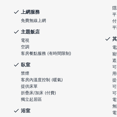
隱
上網服務
平
免費無線上網
付
平
主題飯店
其
電視
空調
電
客房餐點服務 (有時間限制)
寵
遮
臥室
可
禁煙
用
客房內溫度控制 (暖氣)
提
提供床單
可
折疊床/加床 (付費)
可
獨立起居區
電
無
浴室
電