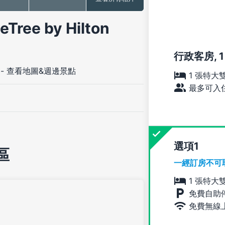
e by Hilton
行政客房, 
-
查看地圖&週邊景點
1 張特大
最多可入住
選項
區
一經訂房不可
1 張特大
免費自助
免費無線