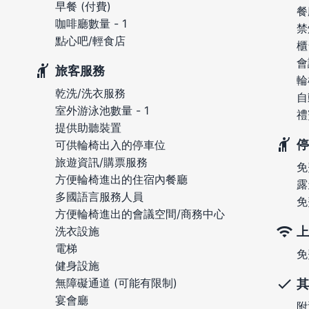
早餐 (付費)
餐
咖啡廳數量 - 1
禁
點心吧/輕食店
櫃
會
旅客服務
輪
乾洗/洗衣服務
自
室外游泳池數量 - 1
禮
提供助聽裝置
停
可供輪椅出入的停車位
旅遊資訊/購票服務
免
方便輪椅進出的住宿內餐廳
露
多國語言服務人員
免
方便輪椅進出的會議空間/商務中心
上
洗衣設施
電梯
免
健身設施
無障礙通道 (可能有限制)
其
宴會廳
附