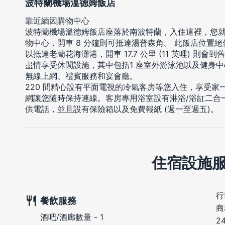
波特蘭機場溫德姆飯店
靠近緬因購物中心
波特蘭機場溫德姆飯店座落於南波特蘭，入住這裡，您就鄰
物中心，開車 8 分鐘則可抵達湯普森角。 此飯店位置絕佳，從
以抵達老蘭花海灘港，開車 17.7 公里 (11 英哩) 則會
盡情享受休閒設施，其中包括1 座室外游泳池以及健身
無線上網、禮賓服務和宴會廳。
220 間精心設有平面電視的冷氣客房等您入住，享受
網讓您隨時保持連線。客房專用浴室設有淋浴/浴缸二合
供電話，並且設有保險箱以及免費報紙 (週一至週五)。
住宿設施
行
餐飲服務
商
酒吧/酒廊數量 - 1
2