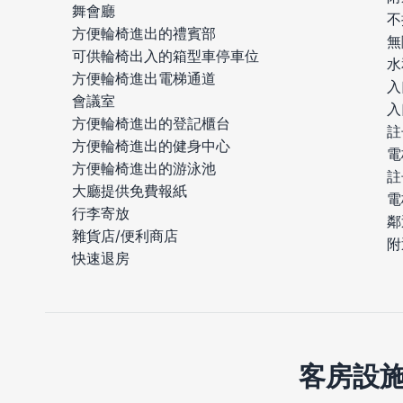
舞會廳
不
方便輪椅進出的禮賓部
無
可供輪椅出入的箱型車停車位
水
方便輪椅進出電梯通道
入
會議室
入
方便輪椅進出的登記櫃台
註
方便輪椅進出的健身中心
電
方便輪椅進出的游泳池
註
大廳提供免費報紙
電
行李寄放
鄰
雜貨店/便利商店
附
快速退房
客房設