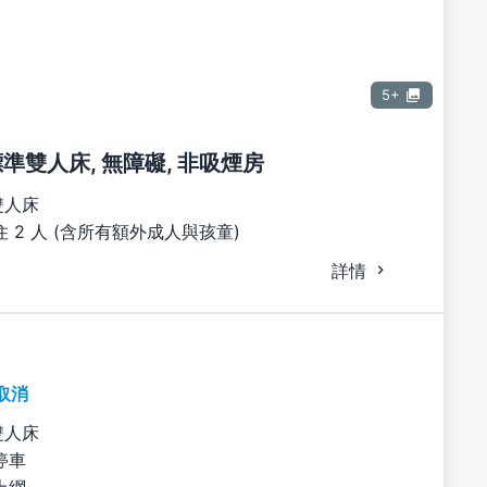
5+
張標準雙人床, 無障礙, 非吸煙房
雙人床
 2 人 (含所有額外成人與孩童)
詳情
取消
雙人床
停車
上網