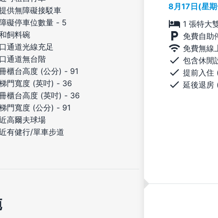
8月17日(星
提供無障礙接駁車
障礙停車位數量 - 5
1 張特大
和飼料碗
免費自助
口通道光線充足
免費無線
口通道無台階
包含休閒
冊櫃台高度 (公分) - 91
提前入住 
梯門寬度 (英吋) - 36
延後退房 
冊櫃台高度 (英吋) - 36
梯門寬度 (公分) - 91
近高爾夫球場
近有健行/單車步道
施