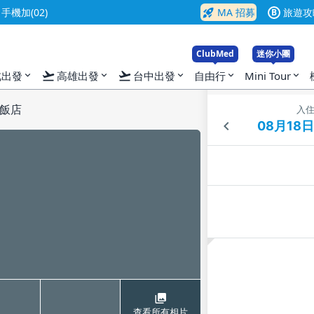
rocket_launch
機加(02)
MA 招募
旅遊攻
B
ClubMed
迷你小團
flight_takeoff
flight_takeoff
北出發
高雄出發
台中出發
自由行
Mini Tour
expand_more
expand_more
expand_more
expand_more
expand_more
飯店
入
查看所有相片