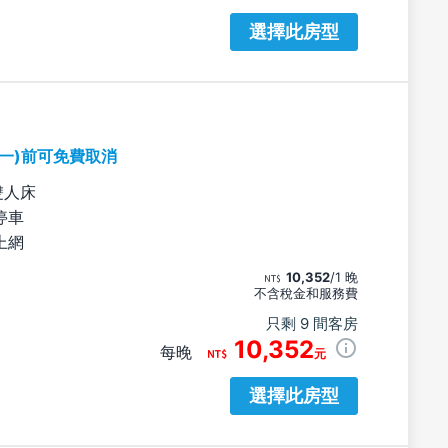
選擇此房型
期一)前可免費取消
雙人床
停車
上網
10,352
/1 晚
不含稅金和服務費
只剩 9 間客房
10,352
每晚
元
選擇此房型