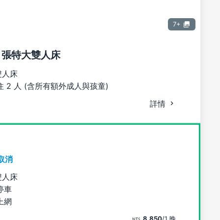
7+
1 張特大雙人床
雙人床
 2 人 (含所有額外成人與孩童)
詳情
取消
雙人床
停車
上網
8,850
/1 晚