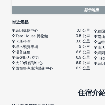
顯示地圖
附近景點
0.1 公里
緬因購物中心
緬因
3.5 公里
Tate House 博物館
南緬
3.6 公里
卡斯科灣
波特
5 公里
櫸木嶺賽車場
南沃
6.8 公里
湯普森角
緬因
6.9 公里
蓮·利比巧克力
Had
6.9 公里
大20保齡球中心
緬因
6.9 公里
西布魯克表演藝術中心
住宿介