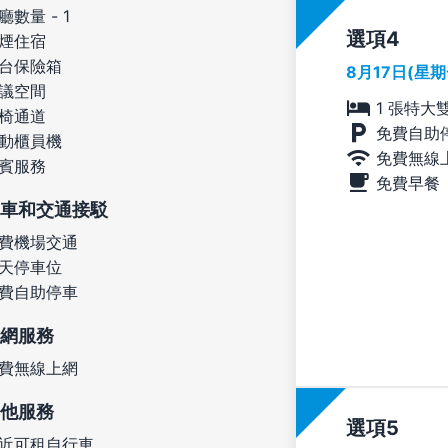
廳數量 - 1
選項
煙住宿
台保險箱
8月17日(星
議空間
1 張特大
椅通道
免費自助
動櫃員機
免費無線
賓服務
免費早餐
車和交通接駁
費機場交通
天停車位
費自助停車
網服務
費無線上網
他服務
選項
近可租自行車