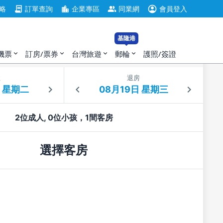
account_circle
contract
location_city
group
略
訂單查詢
企業專區
同業網
會員登入
基隆港
機票
訂房/票券
台灣旅遊
郵輪
護照/簽證
expand_more
expand_more
expand_more
expand_more
住
退房
2位成人, 0位小孩，1間客房
選擇客房