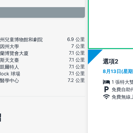
6.9 公里
州兒童博物館和劇院
7 公里
因州大學
7.1 公里
蘭博覽會大廈
7.1 公里
斯天文臺
選項
7.1 公里
凱爾特人
8月13日(星
7.1 公里
lock 球場
7.2 公里
醫學中心
1 張特大
免費自助
免費無線
紹