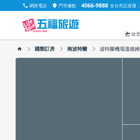
4066-9888
call
location_on
網路電話
門市據點
全台市話直撥，手
flight_takeoff
台
國際訂房
南波特蘭
波特蘭機場溫德姆