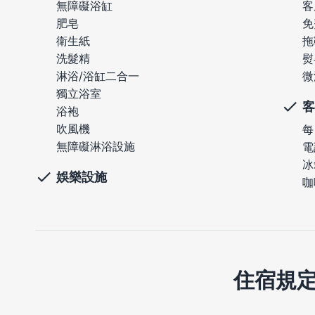
無障礙浴缸
客
肥皂
免
衛生紙
拖
洗髮精
熨
淋浴/浴缸二合一
微
獨立浴室
客
浴袍
吹風機
每
無障礙淋浴設施
電
冰
娛樂設施
咖
住宿規