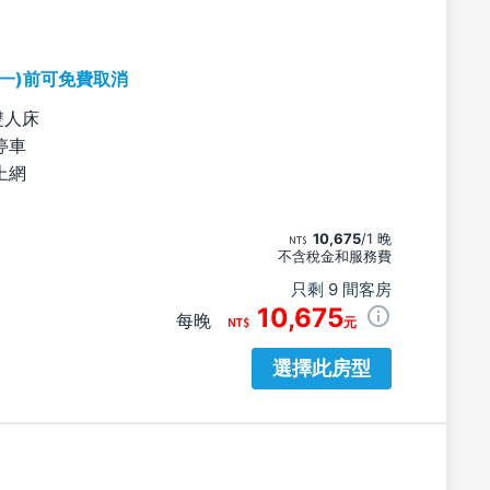
期一)前可免費取消
雙人床
停車
上網
10,675
/1 晚
不含稅金和服務費
只剩 9 間客房
10,675
每晚
元
選擇此房型