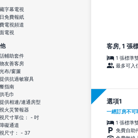
藏字幕電視
日免費報紙
費電視頻道
面電視
他
客房, 1 
話輔助套件
1 張標準
物友善客房
最多可入住
光布/窗簾
提供抗過敏寢具
餐指南
供毛巾
選項
提供相連/連通房型
視火災警報器
一經訂房不可
視尺寸單位： - 吋
1 張標準
障礙通道
免費自助
視尺寸： - 37
免費無線