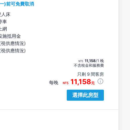
期一)前可免費取消
雙人床
停車
上網
設施抵用金
(視供應情況)
(視供應情況)
11,158
/1 晚
不含稅金和服務費
只剩 9 間客房
11,158
每晚
元
選擇此房型