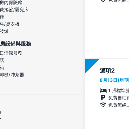
房內保險箱
費搖籃/嬰兒床
鞋
斗/燙衣板
波爐
房設備與服務
日清潔服務
話
箱
選項
啡機/沖茶器
8月13日(星
1 張標準
免費自助
免費無線
定