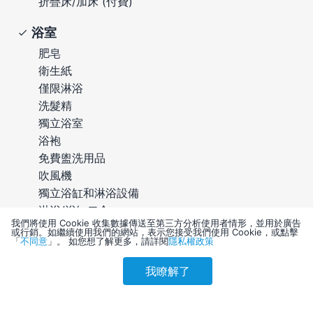
折疊床/加床 (付費)
浴室
肥皂
衛生紙
僅限淋浴
洗髮精
獨立浴室
浴袍
免費盥洗用品
吹風機
獨立浴缸和淋浴設備
淋浴/浴缸二合一
我們將使用 Cookie 收集數據傳送至第三方分析使用者情形，並用於廣告
按摩浴缸
或行銷。如繼續使用我們的網站，表示您接受我們使用 Cookie，或點擊
「
不同意
」。 如您想了解更多，請詳閱
隱私權政策
娛樂設施
我瞭解了
參考售價(含稅)
衛星電視服務
會員訂購
訪客訂購
刷卡優惠
8,547
付費電視頻道