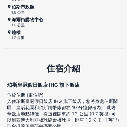
伯斯市政廳
1.6 公里
海爾街購物中心
1.6 公里
鐘樓
1.7 公里
住宿介紹
珀斯皇冠假日飯店 IHG 旗下飯店
位於伯斯 (東伯斯)
入住珀斯皇冠假日飯店 IHG 旗下飯店，您將身處伯斯鬧
區，皇后花園和伯斯鑄幣廠都在 10 分鐘腳程內。 此奢
華飯店地點絕佳，從這裡開車約 1.2 公里 (0.7 英哩) 可
以到西澳大利亞板球協會板球場，開車 1.6 公里 (1 英哩)
則會抵達伊麗莎白碼頭公園。