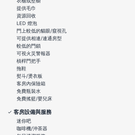
衣櫃或壁櫥
提供毛巾
資源回收
LED 燈泡
門上較低的貓眼/窺視孔
可提供相連/連通房型
較低的門鎖
可視火災警報器
槓桿門把手
拖鞋
熨斗/燙衣板
客房內保險箱
免費瓶裝水
免費搖籃/嬰兒床
客房設備與服務
迷你吧
咖啡機/沖茶器