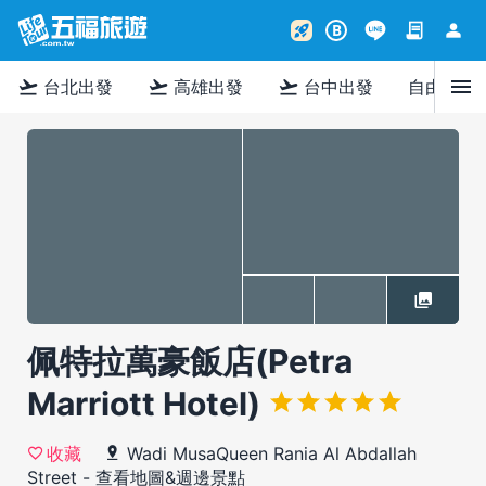
contract
person
rocket_launch
B
menu
flight_takeoff
flight_takeoff
flight_takeoff
台北出發
高雄出發
台中出發
自由行
佩特拉萬豪飯店(Petra
Marriott Hotel)
Wadi MusaQueen Rania Al Abdallah
收藏
Street
-
查看地圖&週邊景點