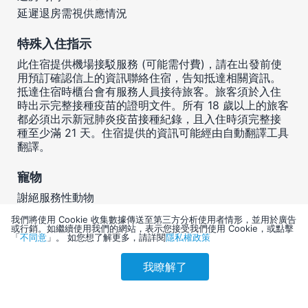
延遲退房需視供應情況
特殊入住指示
此住宿提供機場接駁服務 (可能需付費)，請在出發前使
用預訂確認信上的資訊聯絡住宿，告知抵達相關資訊。
抵達住宿時櫃台會有服務人員接待旅客。旅客須於入住
時出示完整接種疫苗的證明文件。所有 18 歲以上的旅客
都必須出示新冠肺炎疫苗接種紀錄，且入住時須完整接
種至少滿 21 天。住宿提供的資訊可能經由自動翻譯工具
翻譯。
寵物
謝絕服務性動物
不可攜帶寵物
我們將使用 Cookie 收集數據傳送至第三方分析使用者情形，並用於廣告
或行銷。如繼續使用我們的網站，表示您接受我們使用 Cookie，或點擊
「
不同意
」。 如您想了解更多，請詳閱
隱私權政策
此住宿接受的付款方式
我瞭解了
參考售價(含稅)
會員訂購
訪客訂購
刷卡優惠
6,726