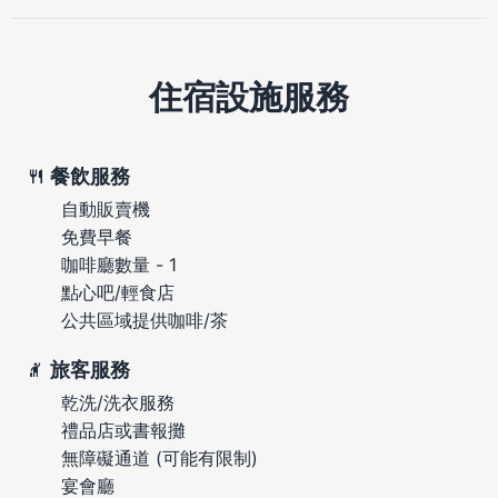
住宿設施服務
餐飲服務
自動販賣機
免費早餐
咖啡廳數量 - 1
點心吧/輕食店
公共區域提供咖啡/茶
旅客服務
乾洗/洗衣服務
禮品店或書報攤
無障礙通道 (可能有限制)
宴會廳