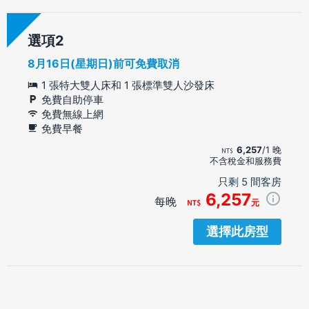
選項
8月16日(星期日)前可免費取消
1 張特大雙人床和 1 張標準雙人沙發床
免費自助停車
免費無線上網
免費早餐
6,257
/1 晚
不含稅金和服務費
只剩 5 間客房
6,257
每晚
元
選擇此房型