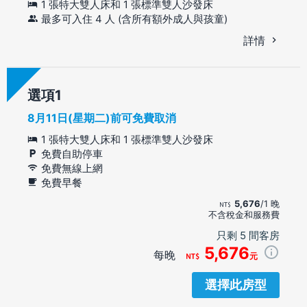
1 張特大雙人床和 1 張標準雙人沙發床
最多可入住 4 人 (含所有額外成人與孩童)
詳情
選項
8月11日(星期二)前可免費取消
1 張特大雙人床和 1 張標準雙人沙發床
免費自助停車
免費無線上網
免費早餐
5,676
/1 晚
不含稅金和服務費
只剩 5 間客房
5,676
每晚
元
選擇此房型