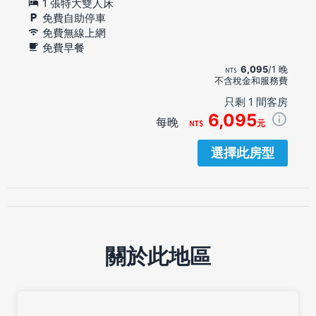
1 張特大雙人床
免費自助停車
免費無線上網
免費早餐
6,095
/1 晚
不含稅金和服務費
只剩 1 間客房
6,095
每晚
元
選擇此房型
關於此地區