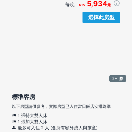
5,934
每晚
元
選擇此房型
2+
標準客房
以下房型請供參考，實際房型已入住當日飯店安排為準
1 張特大雙人床
1 張加大雙人床
最多可入住 2 人 (含所有額外成人與孩童)