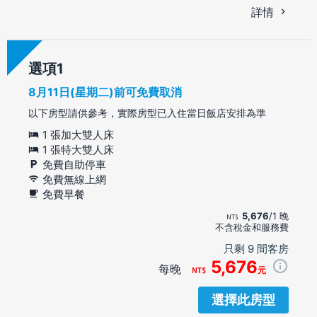
詳情
選項
8月11日(星期二)前可免費取消
以下房型請供參考，實際房型已入住當日飯店安排為準
1 張加大雙人床
1 張特大雙人床
免費自助停車
免費無線上網
免費早餐
5,676
/1 晚
不含稅金和服務費
只剩 9 間客房
5,676
每晚
元
選擇此房型