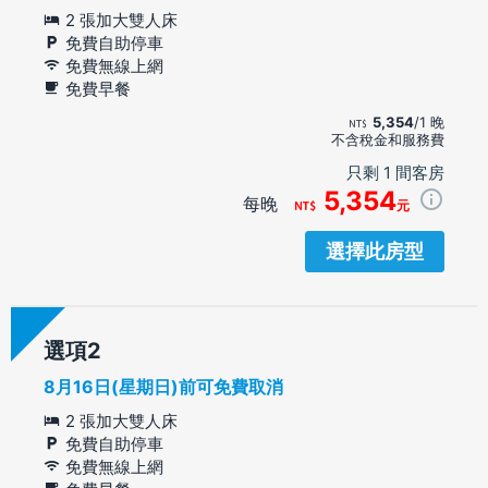
2 張加大雙人床
免費自助停車
免費無線上網
免費早餐
5,354
/1 晚
不含稅金和服務費
只剩 1 間客房
5,354
每晚
元
選擇此房型
選項
8月16日(星期日)前可免費取消
2 張加大雙人床
免費自助停車
免費無線上網