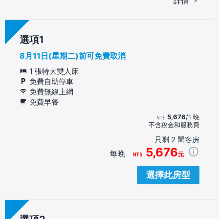
詳情
選項
8月11日(星期二)前可免費取消
1 張特大雙人床
免費自助停車
免費無線上網
免費早餐
5,676
/1 晚
不含稅金和服務費
只剩 2 間客房
5,676
每晚
元
選擇此房型