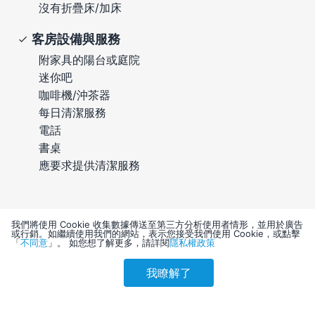
沒有折疊床/加床
客房設備與服務
附家具的陽台或庭院
迷你吧
咖啡機/沖茶器
每日清潔服務
電話
書桌
應要求提供清潔服務
我們將使用 Cookie 收集數據傳送至第三方分析使用者情形，並用於廣告
或行銷。如繼續使用我們的網站，表示您接受我們使用 Cookie，或點擊
「
不同意
」。 如您想了解更多，請詳閱
隱私權政策
住宿規定
我瞭解了
參考售價(含稅)
會員訂購
訪客訂購
刷卡優惠
7,315
入住