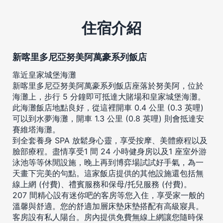
住宿介紹
新喀里多尼亞努美阿萬豪系列飯店
靠近皇家城堡海灘
新喀里多尼亞努美阿萬豪系列飯店座落於努美阿，位於
海灘上，步行 5 分鐘即可抵達大賭場和皇家城堡海灘。
此海灘飯店地點良好，從這裡開車 0.4 公里 (0.3 英哩)
可以到水夢海灘，開車 1.3 公里 (0.8 英哩) 則會抵達安
賽維塔海灘。
到全套養身 SPA 放鬆身心靈，享受按摩、美體療程以及
臉部療程。盡情享受1 間 24 小時健身房以及1 座室外游
泳池等等休閒設施，晚上再到博弈場試試好手氣，為一
天畫下完美的句點。這家飯店提供的其他設施還包括無
線上網 (付費)、禮賓服務和保母/托兒服務 (付費)。
207 間精心設有迷你吧的客房等您入住，享受家一般的
溫馨與舒適。您的舒適加層床墊床墊搭配有高級寢具。
客房設有私人陽台。房內提供免費無線上網讓您隨時保