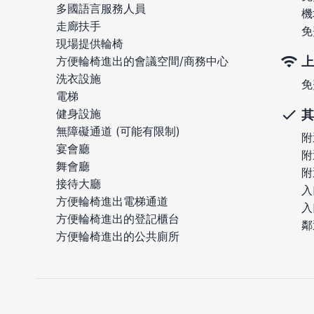
多國語言服務人員
機
走廊扶手
免
現場提供輪椅
上
方便輪椅進出的會議空間/商務中心
洗衣設施
免
電梯
健身設施
其
無障礙通道 (可能有限制)
附
宴會廳
附
舞會廳
附
接待大廳
入
方便輪椅進出電梯通道
入
方便輪椅進出的登記櫃台
鄰
方便輪椅進出的公共廁所