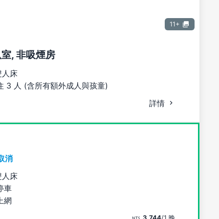
11+
臥室, 非吸煙房
雙人床
 3 人 (含所有額外成人與孩童)
詳情
取消
雙人床
停車
上網
3,744
/1 晚