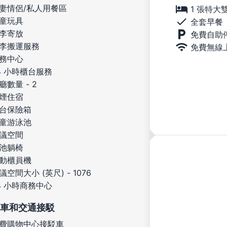
妻情侶/私人用餐區
1 張特大
童玩具
全套早餐
李寄放
免費自助
李搬運服務
免費無線
務中心
4 小時櫃台服務
廳數量 - 2
煙住宿
台保險箱
童游泳池
議空間
池躺椅
動櫃員機
議空間大小 (英尺) - 1076
4 小時商務中心
車和交通接駁
費購物中心接駁車