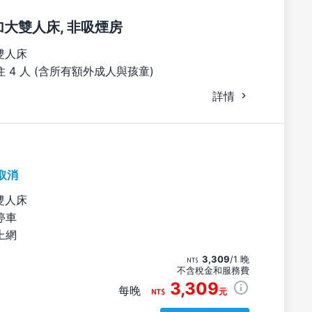
張加大雙人床, 非吸煙房
雙人床
 4 人 (含所有額外成人與孩童)
詳情
取消
雙人床
停車
上網
3,309
/1 晚
不含稅金和服務費
3,309
每晚
元