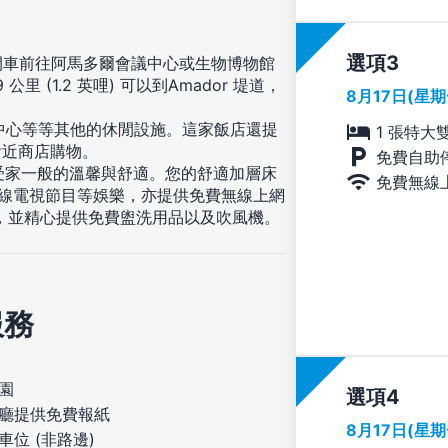
選項
開車前往阿馬多爾會議中心或生物博物館
里 (1.2 英哩) 可以到Amador 堤道，
8月17日(星
身中心等等其他的休閒設施。這家飯店還提
1 張特大
附近商店購物。
免費自助
享受家一般的溫馨與舒適。您的舒適加層床
免費無線
有線電視節目等娛樂，亦提供免費無線上網
，並精心提供免費盥洗用品以及吹風機。
服務
園
選項
廳提供免費報紙
8月17日(星
車位 (非路邊)