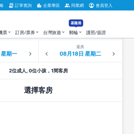
account_circle
contract
location_city
group
略
訂單查詢
企業專區
同業網
會員登入
基隆港
機票
訂房/票券
台灣旅遊
郵輪
護照/簽證
expand_more
expand_more
expand_more
expand_more
住
退房
2位成人, 0位小孩，1間客房
選擇客房