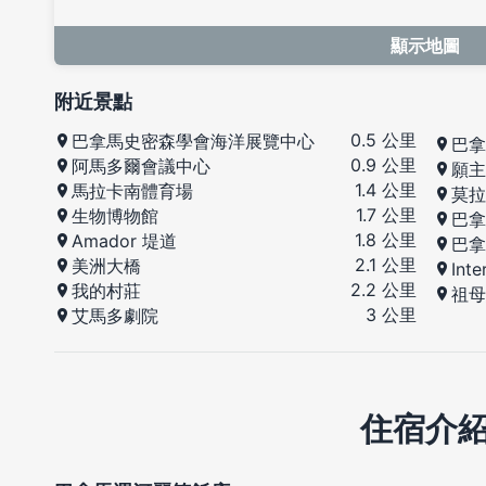
顯示地圖
附近景點
0.5 公里
巴拿馬史密森學會海洋展覽中心
巴拿
0.9 公里
阿馬多爾會議中心
願主
1.4 公里
馬拉卡南體育場
莫拉
1.7 公里
生物博物館
巴拿
1.8 公里
Amador 堤道
巴拿
2.1 公里
美洲大橋
Int
2.2 公里
我的村莊
祖母
3 公里
艾馬多劇院
住宿介