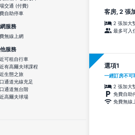
場交通 (付費)
客房, 2 
費自助停車
2 張加大
網服務
最多可入住
費無線上網
他服務
近可租自行車
選項
近有高爾夫球課程
近生態之旅
一經訂房不可
口通道光線充足
2 張加大
口通道無台階
免費自助
近高爾夫球場
免費無線