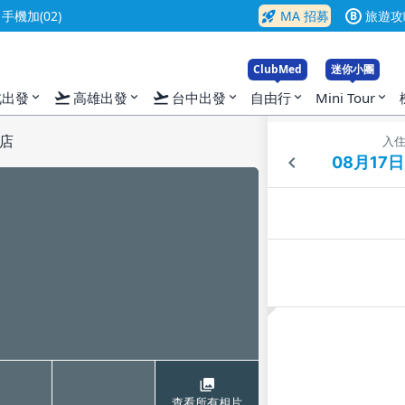
rocket_launch
機加(02)
MA 招募
旅遊攻
B
ClubMed
迷你小團
flight_takeoff
flight_takeoff
北出發
高雄出發
台中出發
自由行
Mini Tour
expand_more
expand_more
expand_more
expand_more
expand_more
店
入
查看所有相片