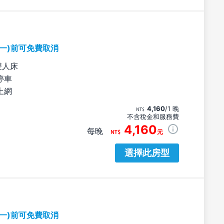
期一)前可免費取消
雙人床
停車
上網
4,160
/1 晚
不含稅金和服務費
4,160
每晚
元
選擇此房型
期一)前可免費取消