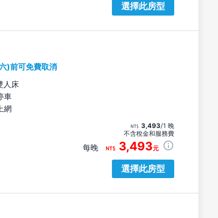
選擇此房型
期六)前可免費取消
雙人床
停車
上網
3,493
/1 晚
不含稅金和服務費
3,493
每晚
元
選擇此房型