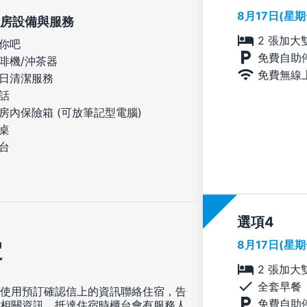
8月17日(星
房設備與服務
2 張加大
你吧
免費自助
啡機/沖茶器
免費無線
日清潔服務
話
房內保險箱 (可放筆記型電腦)
桌
台
選項
8月17日(星
定
2 張加大
全套早餐
使用預訂確認信上的資訊聯絡住宿，告
免費自助
相關資訊。抵達住宿時櫃台會有服務人