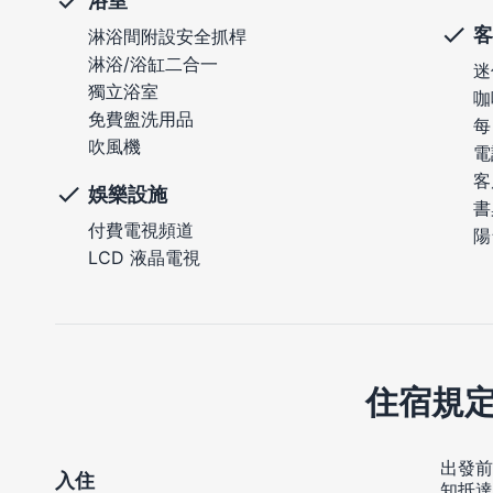
浴室
客
淋浴間附設安全抓桿
淋浴/浴缸二合一
迷
獨立浴室
咖
免費盥洗用品
每
吹風機
電
客
娛樂設施
書
付費電視頻道
陽
LCD 液晶電視
住宿規
出發前
入住
知抵達