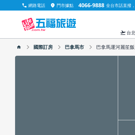
4066-9888
call
location_on
網路電話
門市據點
全台市話直撥，手
flight_takeoff
台
國際訂房
巴拿馬市
巴拿馬運河麗笙飯