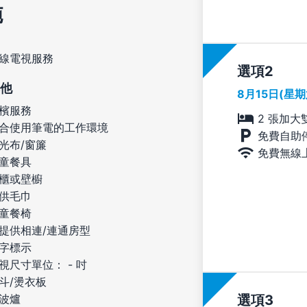
施
線電視服務
選項
他
8月15日(星
檳服務
2 張加大
合使用筆電的工作環境
免費自助
光布/窗簾
免費無線
童餐具
櫃或壁櫥
供毛巾
童餐椅
提供相連/連通房型
字標示
視尺寸單位： - 吋
斗/燙衣板
選項
波爐