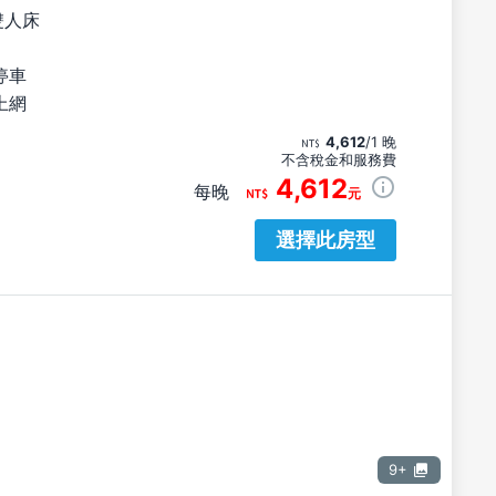
雙人床
停車
上網
4,612
/1 晚
不含稅金和服務費
4,612
每晚
元
選擇此房型
9+