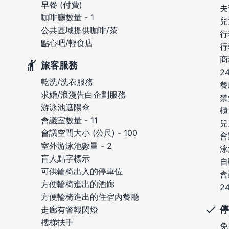
早餐 (付費)
夫
咖啡廳數量 - 1
兒
公共區域提供咖啡/茶
行
點心吧/輕食店
行
商
旅客服務
2
乾洗/洗衣服務
餐
求婚/浪漫告白企劃服務
禁
游泳池遮陽傘
櫃
會議室數量 - 11
兒
會議空間大小 (公尺) - 100
會
室外游泳池數量 - 2
泳
盲人點字標示
自
可供輪椅出入的停車位
會
方便輪椅進出的酒廊
2
方便輪椅進出的住宿內餐廳
停
走廊有警報閃燈
樓梯扶手
免