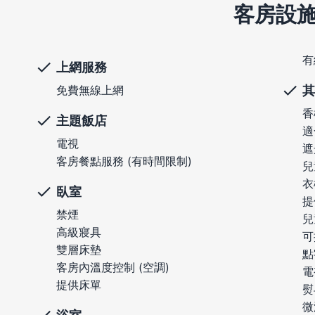
客房設
有
上網服務
其
免費無線上網
香
主題飯店
適
電視
遮
客房餐點服務 (有時間限制)
兒
衣
臥室
提
禁煙
兒
高級寢具
可
雙層床墊
點
客房內溫度控制 (空調)
電
提供床單
熨
微