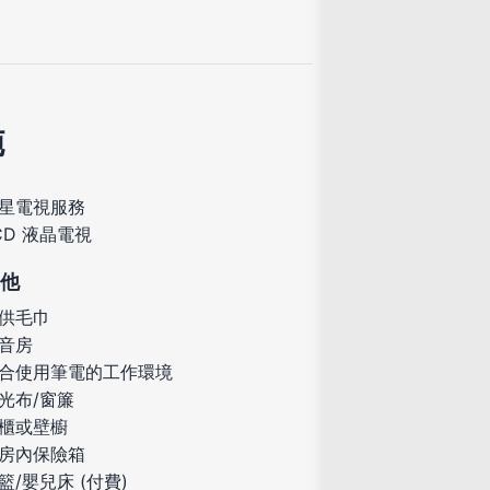
施
星電視服務
CD 液晶電視
他
供毛巾
音房
合使用筆電的工作環境
光布/窗簾
櫃或壁櫥
房內保險箱
籃/嬰兒床 (付費)