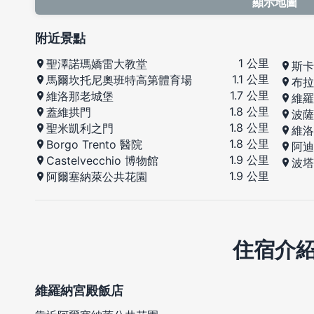
顯示地圖
附近景點
1 公里
聖澤諾瑪嬌雷大教堂
斯卡
1.1 公里
馬爾坎托尼奧班特高第體育場
布拉
1.7 公里
維洛那老城堡
維羅
1.8 公里
蓋維拱門
波薩
1.8 公里
聖米凱利之門
維洛
1.8 公里
Borgo Trento 醫院
阿迪
1.9 公里
Castelvecchio 博物館
波塔
1.9 公里
阿爾塞納萊公共花園
住宿介
維羅納宮殿飯店