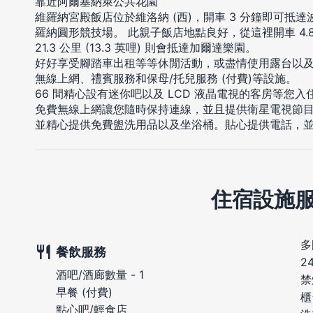
靠近阿爾塞納萊公共花園
維羅納宮殿飯店位於維洛納 (西)，開車 3 分鐘即可抵達
羅納圓形競技場。 此親子飯店地點良好，從這裡開車 4.8 
21.3 公里 (13.3 英哩) 則會抵達加爾達樂園。
好好享受腳踏車出租等等休閒活動，或盡情使用露台以
無線上網、禮賓服務和保母/托兒服務 (付費)等設施。
66 間精心設有迷你吧以及 LCD 液晶電視的客房等您
免費無線上網讓您隨時保持連線，並且提供衛星電視節
並精心提供免費盥洗用品以及坐浴桶。貼心提供電話，
住宿設施
多
餐飲服務
2
酒吧/酒廊數量 - 1
禁
早餐 (付費)
櫃
點心吧/輕食店