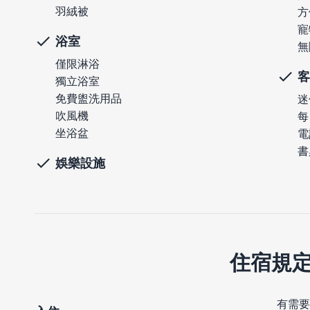
羽絨被
方
寵
浴室
無
僅限淋浴
客
獨立浴室
免費盥洗用品
迷
吹風機
每
坐浴盆
電
書
娛樂設施
住宿規
有需要