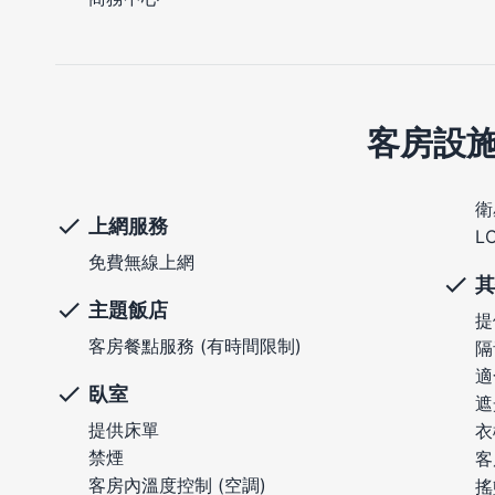
客房設
衛
上網服務
L
免費無線上網
其
主題飯店
提
客房餐點服務 (有時間限制)
隔
適
臥室
遮
提供床單
衣
禁煙
客
客房內溫度控制 (空調)
搖