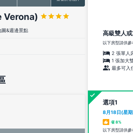
 Verona)
地圖&週邊景點
高級雙人或
以下房型請供參
2 張單人
1 張加大
最多可入住
區
選項
8月18日(星
省 8%
以下房型請供參