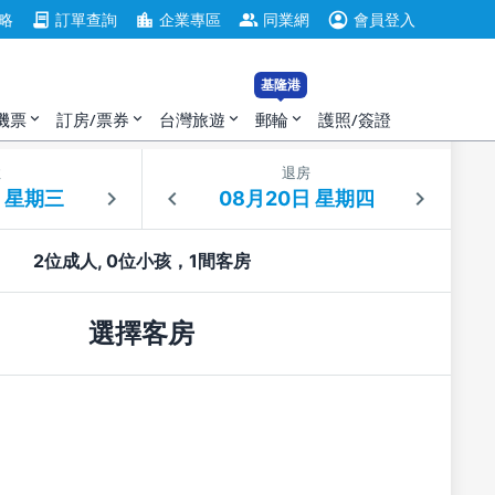
account_circle
contract
location_city
group
略
訂單查詢
企業專區
同業網
會員登入
基隆港
機票
訂房/票券
台灣旅遊
郵輪
護照/簽證
expand_more
expand_more
expand_more
expand_more
住
退房
2位成人, 0位小孩，1間客房
選擇客房