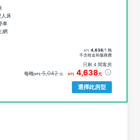
床
雙人床
停車
上網
4,638
/1 晚
不含稅金和服務費
只剩 4 間客房
4,638
5,042
每晚
元
元
選擇此房型