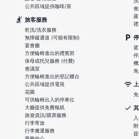
洗
公共區域提供咖啡/茶
會
露
旅客服務
禮
乾洗/洗衣服務
停
無障礙通道 (可能有限制)
宴會廳
遮
方便輪椅進出的禮賓部
停
保母或托兒服務 (付費)
機
會議室
免
方便輪椅進出的登記櫃台
上
公共區域提供電視
花園
免
可供輪椅出入的停車位
大廳提供免費報紙
其
旅遊資訊/購票服務
入
行李寄放
附
行李搬運服務
提
商務中心