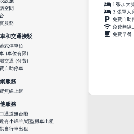
衣設施
1 張加大
議空間
3 張單人
台
免費自助
賓服務
免費無線
免費早餐
車和交通接駁
蓋式停車位
車 (車位有限)
場交通 (付費)
費自助停車
網服務
費無線上網
他服務
口通道無台階
近有小綿羊/輕型機車出租
供自行車出租