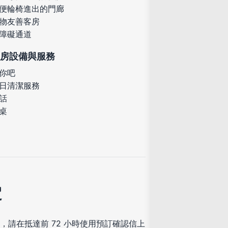
便輪椅進出的門廊
物友善客房
障礙通道
房設備與服務
你吧
日清潔服務
話
桌
定
，請在抵達前 72 小時使用預訂確認信上