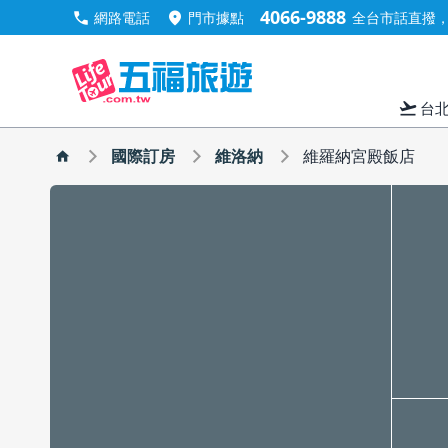
4066-9888
call
location_on
網路電話
門市據點
全台市話直撥，手
flight_takeoff
台
國際訂房
維洛納
維羅納宮殿飯店