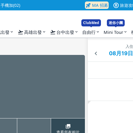
rocket_launch
機加(02)
MA 招募
旅遊攻
B
ClubMed
迷你小團
flight_takeoff
flight_takeoff
北出發
高雄出發
台中出發
自由行
Mini Tour
expand_more
expand_more
expand_more
expand_more
expand_more
入
查看所有相片