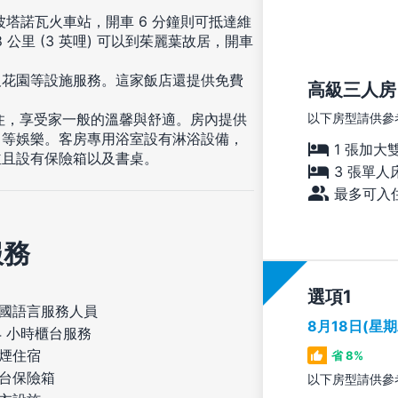
波塔諾瓦火車站，開車 6 分鐘則可抵達維
公里 (3 英哩) 可以到茱麗葉故居，開車
及花園等設施服務。這家飯店還提供免費
高級三人房
以下房型請供參
入住，享受家一般的溫馨與舒適。房內提供
目等娛樂。客房專用浴室設有淋浴設備，
1 張加大
並且設有保險箱以及書桌。
3 張單人
最多可入住
服務
選項
國語言服務人員
8月18日(星
4 小時櫃台服務
煙住宿
省 8%
台保險箱
以下房型請供參