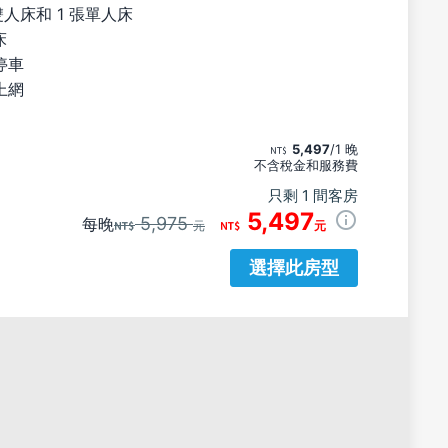
雙人床和 1 張單人床
床
停車
上網
5,497
/1 晚
不含稅金和服務費
只剩 1 間客房
5,497
5,975
每晚
元
元
選擇此房型