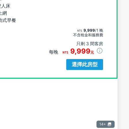
雙人床
上網
助式早餐
9,999
/1 晚
不含稅金和服務費
只剩 3 間客房
9,999
每晚
元
選擇此房型
14+