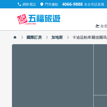
4066-9888
call
location_on
網路電話
門市據點
全台市話直撥，手
flight_takeoff
台
國際訂房
加地斯
卡迪茲帕希爾德爾瑪飯