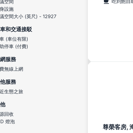
吃到飽自
議空間
身設施
議空間大小 (英尺) - 12927
車和交通接駁
車 (車位有限)
助停車 (付費)
網服務
費無線上網
他服務
近生態之旅
他
源回收
ED 燈泡
尊榮客房, 