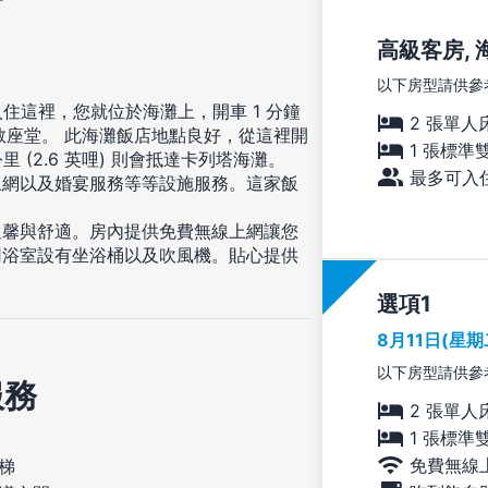
高級客房, 
以下房型請供參
住這裡，您就位於海灘上，開車 1 分鐘
2 張單人
教座堂。 此海灘飯店地點良好，從這裡開
1 張標準
2 公里 (2.6 英哩) 則會抵達卡列塔海灘。
最多可入住
上網以及婚宴服務等等設施服務。這家飯
溫馨與舒適。房內提供免費無線上網讓您
用浴室設有坐浴桶以及吹風機。貼心提供
選項
8月11日(星
以下房型請供參
服務
2 張單人
1 張標準
免費無線
梯