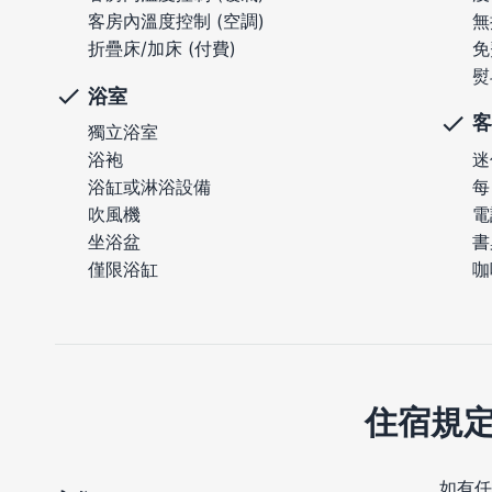
無
客房內溫度控制 (空調)
免
折疊床/加床 (付費)
熨
浴室
客
獨立浴室
迷
浴袍
每
浴缸或淋浴設備
電
吹風機
書
坐浴盆
咖
僅限浴缸
住宿規
如有任