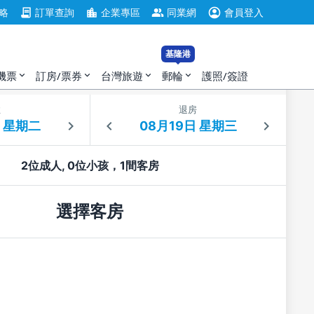
account_circle
contract
location_city
group
略
訂單查詢
企業專區
同業網
會員登入
基隆港
機票
訂房/票券
台灣旅遊
郵輪
護照/簽證
expand_more
expand_more
expand_more
expand_more
住
退房
2位成人, 0位小孩，1間客房
選擇客房