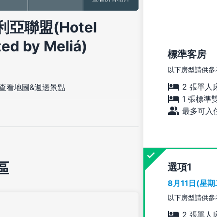
亞聯盟(Hotel
ted by Meliá)
標準客房
以下房型請供參
2 張單人
查看地圖&週邊景點
1 張標準
最多可入住
區
選項
8月11日(星
以下房型請供參
2 張單人