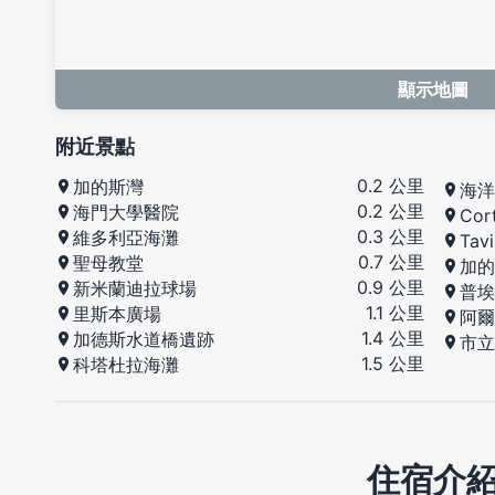
顯示地圖
附近景點
0.2 公里
加的斯灣
海洋
0.2 公里
海門大學醫院
Cor
0.3 公里
維多利亞海灘
Tav
0.7 公里
聖母教堂
加的
0.9 公里
新米蘭迪拉球場
普埃
1.1 公里
里斯本廣場
阿爾
1.4 公里
加德斯水道橋遺跡
市立
1.5 公里
科塔杜拉海灘
住宿介