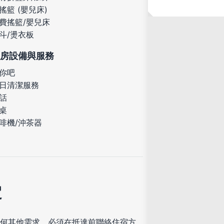
搖籃 (嬰兒床)
費搖籃/嬰兒床
斗/燙衣板
房設備與服務
你吧
日清潔服務
話
桌
啡機/沖茶器
定
何其他需求，必須在抵達前聯絡住宿方