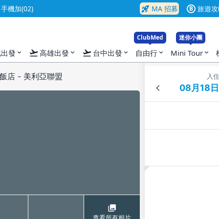
rocket_launch
機加(02)
MA 招募
旅遊攻
B
ClubMed
迷你小團
flight_takeoff
flight_takeoff
北出發
高雄出發
台中出發
自由行
Mini Tour
expand_more
expand_more
expand_more
expand_more
expand_more
店 - 美利亞聯盟
入
查看所有相片