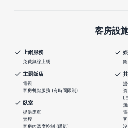
客房設
上網服務
娛
免費無線上網
衛
主題飯店
其
電視
提
客房餐點服務 (有時間限制)
資
L
臥室
無
電
提供床單
客
禁煙
沒
客房內溫度控制 (暖氣)