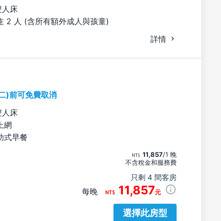
雙人床
 2 人 (含所有額外成人與孩童)
詳情
期二)前可免費取消
雙人床
上網
助式早餐
11,857
/1 晚
不含稅金和服務費
只剩 4 間客房
11,857
每晚
元
選擇此房型