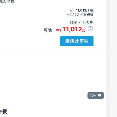
助式早餐
11,012
/1 晚
不含稅金和服務費
只剩 7 間客房
11,012
每晚
元
選擇此房型
10+
海景