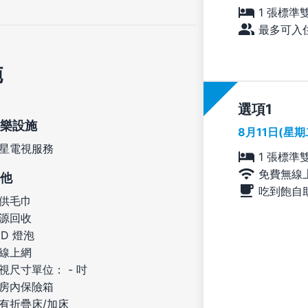
1 張標準
最多可入住
施
選項
樂設施
8月11日(星
星電視服務
1 張標準
免費無線
他
吃到飽自
供毛巾
源回收
ED 燈泡
線上網
視尺寸單位： - 吋
房內保險箱
有折疊床/加床