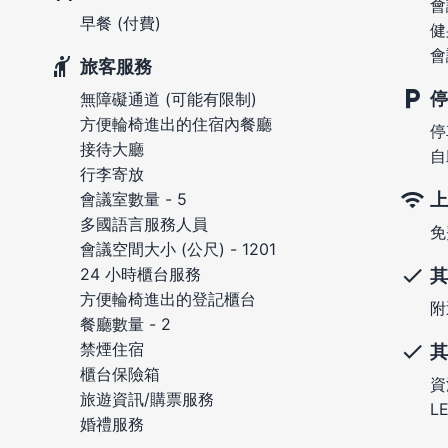
會
早餐 (付費)
健
會
旅客服務
停
無障礙通道 (可能有限制)
方便輪椅進出的住宿內餐廳
停
接待大廳
自
行李寄放
上
會議室數量 - 5
多國語言服務人員
免
會議空間大小 (公尺) - 1201
24 小時櫃台服務
其
方便輪椅進出的登記櫃台
附
餐廳數量 - 2
禁煙住宿
其
櫃台保險箱
資
旅遊資訊/購票服務
L
婚禮服務