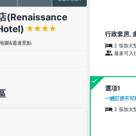
enaissance
Hotel)
行政套房, 
地圖&週邊景點
2 張加大
最多可入住
選項
區
一經訂房不可
2 張加大