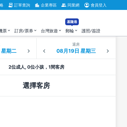
account_circle
contract
location_city
group
略
訂單查詢
企業專區
同業網
會員登入
基隆港
機票
訂房/票券
台灣旅遊
郵輪
護照/簽證
expand_more
expand_more
expand_more
expand_more
住
退房
2位成人, 0位小孩，1間客房
選擇客房