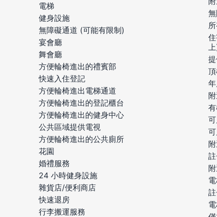
附
電梯
無
健身設施
所
無障礙通道 (可能有限制)
住
宴會廳
上
舞會廳
提
方便輪椅進出的禮賓部
頂
快速入住登記
年
方便輪椅進出電梯通道
附
方便輪椅進出的登記櫃台
有
方便輪椅進出的健身中心
可
公共區域提供電視
可
方便輪椅進出的公共廁所
附
花園
註
婚禮服務
附
24 小時健身設施
電
雜貨店/便利商店
註
快速退房
電
行李搬運服務
僅