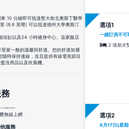
車 10 分鐘即可抵達聖大衛北奧斯丁醫學
選項
 (8.6 英哩) 可以抵達德州大學奧斯汀
一經訂房不可
個浴缸以及24 小時健身中心。這家飯店
。
2 張加大
，享受家一般的溫馨與舒適。您的舒適加層
讓您隨時保持連線，並且提供有線電視節目
費盥洗用品以及吹風機。
服務
費無線上網
選項
8月17日(星
他服務