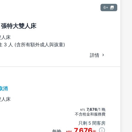
6+
1 張特大雙人床
雙人床
 3 人 (含所有額外成人與孩童)
詳情
取消
雙人床
7,676
/1 晚
不含稅金和服務費
只剩 5 間客房
7,676
每晚
元