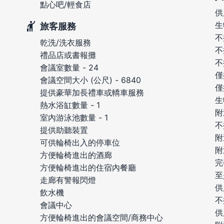
點心吧/輕食店
供
生
旅客服務
不
乾洗/洗衣服務
不
禮品店或書報攤
不
會議室數量 - 24
僅
會議空間大小 (公尺) - 6840
僅
提供豪華加長禮車或轎車服務
生
熱水浴缸數量 - 1
附
室內游泳池數量 - 1
不
提供助聽裝置
附
可供輪椅出入的停車位
附
方便輪椅進出的酒廊
完
方便輪椅進出的住宿內餐廳
至
走廊有警報閃燈
供
飲水機
不
會議中心
供
方便輪椅進出的會議空間/商務中心