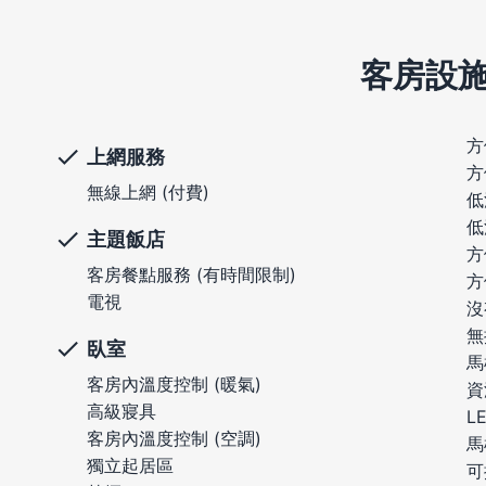
客房設
方
上網服務
方
無線上網 (付費)
低
低
主題飯店
方
客房餐點服務 (有時間限制)
方
電視
沒
無
臥室
馬
客房內溫度控制 (暖氣)
資
高級寢具
L
客房內溫度控制 (空調)
馬
獨立起居區
可