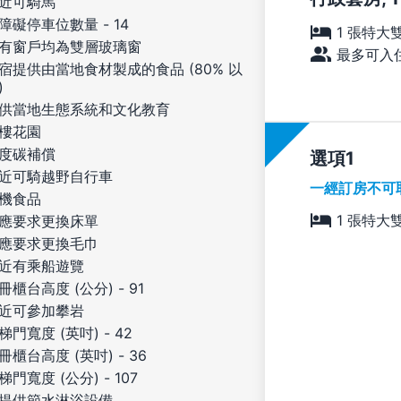
近可騎馬
障礙停車位數量 - 14
1 張特大
有窗戶均為雙層玻璃窗
最多可入住
宿提供由當地食材製成的食品 (80% 以
)
供當地生態系統和文化教育
樓花園
度碳補償
選項
近可騎越野自行車
一經訂房不可
機食品
1 張特大
應要求更換床單
應要求更換毛巾
近有乘船遊覽
冊櫃台高度 (公分) - 91
近可參加攀岩
梯門寬度 (英吋) - 42
冊櫃台高度 (英吋) - 36
梯門寬度 (公分) - 107
提供節水淋浴設備