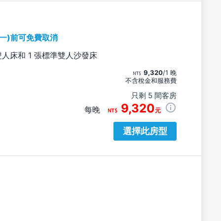
期一)前可免費取消
雙人床和 1 張標準雙人沙發床
9,320
/1 晚
不含稅金和服務費
只剩 5 間客房
9,320
每晚
元
選擇此房型