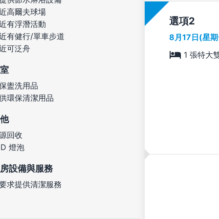
近高爾夫球場
選項
近有浮潛活動
近有健行/單車步道
8月17日(星
近可泛舟
1 張特大
室
保盥洗用品
供環保清潔用品
他
源回收
ED 燈泡
房設備與服務
要求提供清潔服務