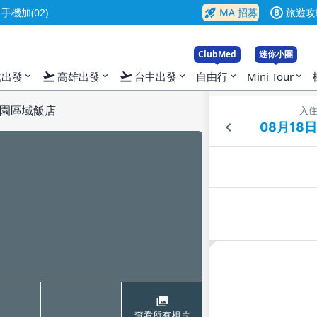
rocket_launch
機加(02)
MA 招募
旅遊攻
B
ClubMed
迷你小團
flight_takeoff
flight_takeoff
北出發
高雄出發
台中出發
自由行
Mini Tour
expand_more
expand_more
expand_more
expand_more
expand_more
園區域飯店
入
查看所有相片