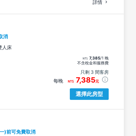
詳情
取消
雙人床
7,385
/1 晚
不含稅金和服務費
只剩 3 間客房
7,385
每晚
元
選擇此房型
期一)前可免費取消