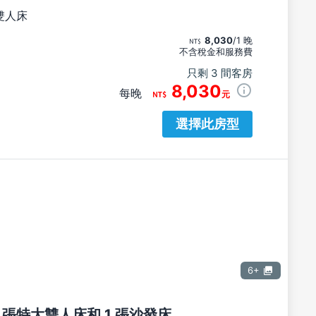
雙人床
8,030
/1 晚
不含稅金和服務費
只剩 3 間客房
8,030
每晚
元
選擇此房型
6+
1 張特大雙人床和 1 張沙發床