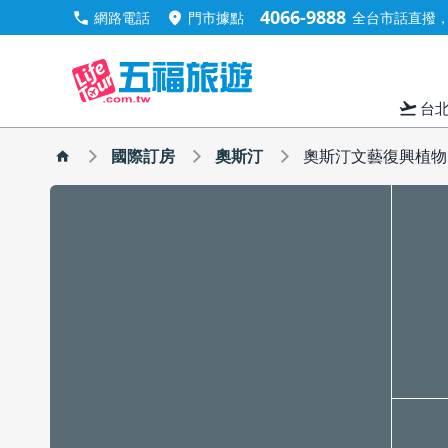
4066-9888
call
location_on
網路電話
門市據點
全台市話直撥，手
flight_takeoff
台
國際訂房
奧斯汀
奧斯汀文藝復興植物