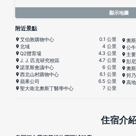
顯示地圖
附近景點
0.1 公里
艾伯敦購物中心
奧斯
4 公里
北域
公牛
4.3 公里
Q2體育場
主要
4.7 公里
J. J. 匹克研究校區
彭尼
6 公里
諾里斯會議中心
奧斯
6.1 公里
西北山村購物中心
邦乃
6.5 公里
蘋果公司
高地
7 公里
聖大衛北奧斯丁醫學中心
住宿介