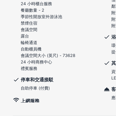
24 小時櫃台服務
鄰
餐廳數量 - 2
附
季節性開放室外游泳池
附
禁煙住宿
附
會議空間
露台
浴
輪椅通道
環
自動櫃員機
提
會議空間大小 (英尺) - 73628
24 小時商務中心
其
禮賓服務
資
L
停車和交通接駁
自助停車 (付費)
客
應
上網服務