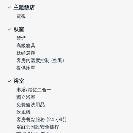
主題飯店
電視
臥室
禁煙
高級寢具
枕頭選擇
客房內溫度控制 (空調)
提供床單
浴室
淋浴/浴缸二合一
獨立浴室
免費盥洗用品
吹風機
客房餐點服務 (24 小時)
浴缸旁附設安全抓桿