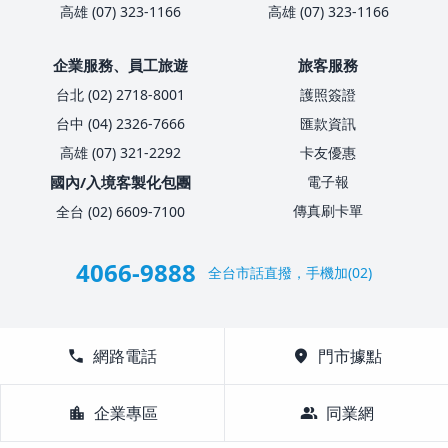
高雄 (07) 323-1166
高雄 (07) 323-1166
企業服務、員工旅遊
旅客服務
台北 (02) 2718-8001
護照簽證
台中 (04) 2326-7666
匯款資訊
高雄 (07) 321-2292
卡友優惠
國內/入境客製化包團
電子報
傳真刷卡單
全台 (02) 6609-7100
4066-9888
全台市話直撥，手機加(02)
call
網路電話
location_on
門市據點
location_city
企業專區
group
同業網