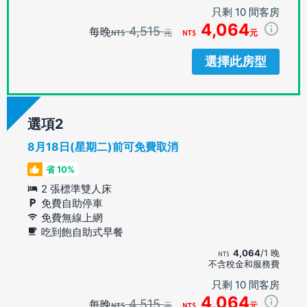
只剩 10 間客房
4,064
4,515
每晚
元
元
選擇此房型
選項
8月18日(星期二)前可免費取消
省 10%
2 張標準雙人床
免費自助停車
免費無線上網
吃到飽自助式早餐
4,064
/1 晚
不含稅金和服務費
只剩 10 間客房
4,064
4,515
每晚
元
元