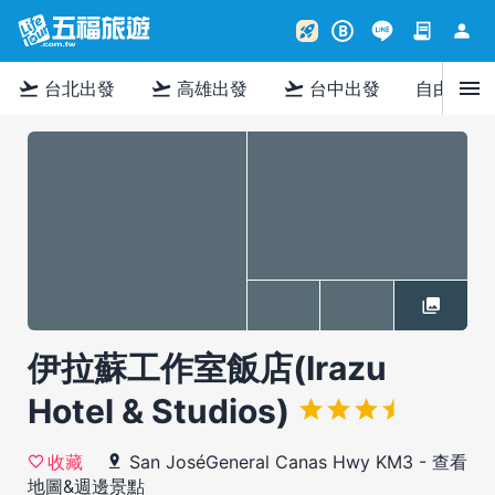
contract
person
rocket_launch
B
menu
flight_takeoff
flight_takeoff
flight_takeoff
台北出發
高雄出發
台中出發
自由行
伊拉蘇工作室飯店(Irazu
Hotel & Studios)
San JoséGeneral Canas Hwy KM3
-
查看
收藏
地圖&週邊景點