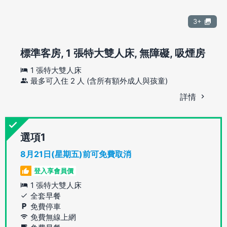
3+
標準客房, 1 張特大雙人床, 無障礙, 吸煙房
1 張特大雙人床
最多可入住 2 人 (含所有額外成人與孩童)
詳情
選項
8月21日(星期五)前可免費取消
登入享會員價
1 張特大雙人床
全套早餐
免費停車
免費無線上網