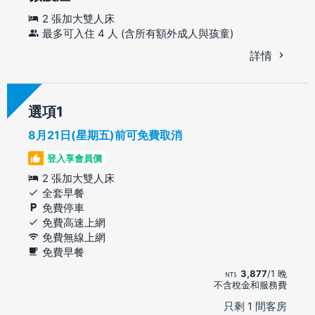
2 張加大雙人床
最多可入住 4 人 (含所有額外成人與孩童)
詳情
選項
8月21日(星期五)前可免費取消
登入享會員價
2 張加大雙人床
全套早餐
免費停車
免費高速上網
免費無線上網
免費早餐
3,877
/1 晚
不含稅金和服務費
只剩 1 間客房