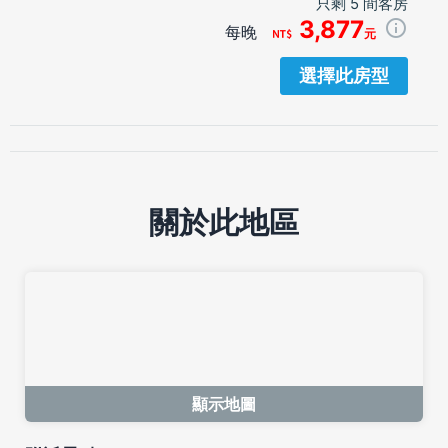
只剩 5 間客房
3,877
每晚
元
選擇此房型
關於此地區
顯示地圖