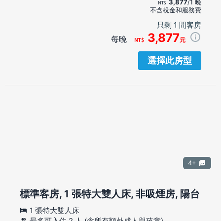
3,877
/1 晚
不含稅金和服務費
只剩 1 間客房
3,877
每晚
元
選擇此房型
4+
標準客房, 1 張特大雙人床, 非吸煙房, 陽台
1 張特大雙人床
最多可入住 2 人 (含所有額外成人與孩童)