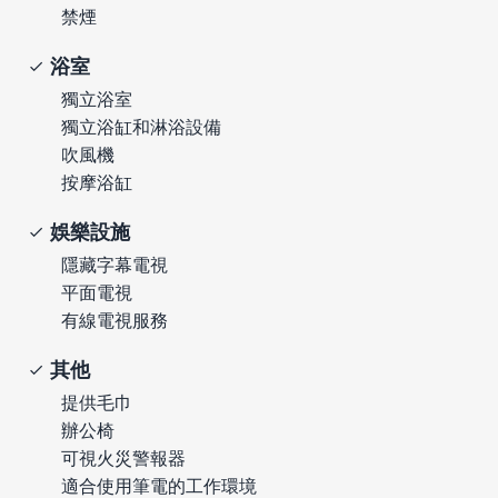
禁煙
浴室
獨立浴室
獨立浴缸和淋浴設備
吹風機
按摩浴缸
娛樂設施
隱藏字幕電視
平面電視
有線電視服務
其他
提供毛巾
辦公椅
可視火災警報器
適合使用筆電的工作環境