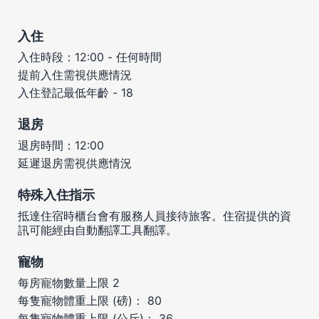
入住
入住時段：12:00 - 任何時間
提前入住需視供應情況
入住登記最低年齡 - 18
退房
退房時間：12:00
延遲退房需視供應情況
特殊入住指示
抵達住宿時櫃台會有服務人員接待旅客。住宿提供的資
訊可能經由自動翻譯工具翻譯。
寵物
每房寵物數量上限 2
每隻寵物體重上限 (磅)： 80
每隻寵物體重上限 (公斤)： 36