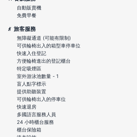
自動販賣機
免費早餐
旅客服務
無障礙通道 (可能有限制)
可供輪椅出入的箱型車停車位
快速入住登記
方便輪椅進出的登記櫃台
特定吸煙區
室外游泳池數量 - 1
盲人點字標示
提供助聽裝置
可供輪椅出入的停車位
快速退房
多國語言服務人員
24 小時櫃台服務
櫃台保險箱