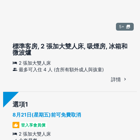
5+
標準客房, 2 張加大雙人床, 吸煙房, 冰箱和
微波爐
2 張加大雙人床
最多可入住 4 人 (含所有額外成人與孩童)
詳情
選項
8月21日(星期五)前可免費取消
登入享會員價
2 張加大雙人床