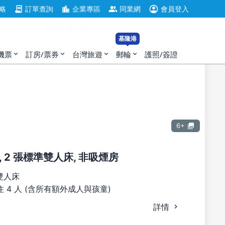
account_circle
contract
location_city
group
略
訂單查詢
企業專區
同業網
會員登入
選擇客房
基隆港
機票
訂房/票券
台灣旅遊
郵輪
護照/簽證
expand_more
expand_more
expand_more
expand_more
6+
 2 張標準雙人床, 非吸煙房
雙人床
 4 人 (含所有額外成人與孩童)
詳情