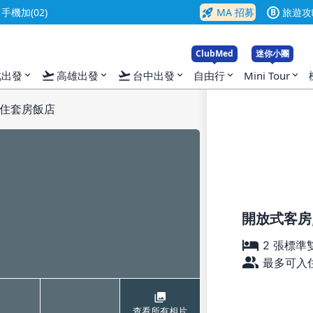
rocket_launch
機加(02)
MA 招募
旅遊攻
B
ClubMed
迷你小團
flight_takeoff
flight_takeoff
北出發
高雄出發
台中出發
自由行
Mini Tour
expand_more
expand_more
expand_more
expand_more
expand_more
住套房飯店
開放式客房,
2 張標準
最多可入住
查看所有相片