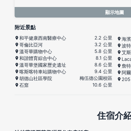
顯示地圖
附近景點
2.2 公里
和平健康西南醫療中心
海濱
3.2 公里
哥倫比亞河
波特
5.8 公里
溫哥華購物中心
艾斯
8.1 公里
和諧體育綜合中心
La
8.6 公里
溫哥華堡國家歷史遺址
詹特
9.4 公里
喀斯喀特車站購物中心
阿爾
梅伍德公園校區
胡德山社區學院
205
10.6 公里
石窟
住宿介