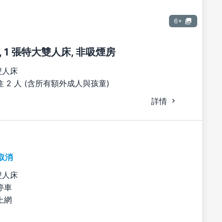
6+
 1 張特大雙人床, 非吸煙房
雙人床
 2 人 (含所有額外成人與孩童)
詳情
取消
雙人床
停車
上網