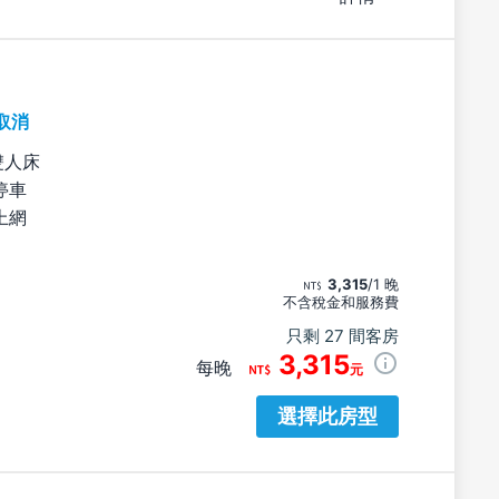
取消
雙人床
停車
上網
3,315
/1 晚
不含稅金和服務費
只剩 27 間客房
3,315
每晚
元
選擇此房型