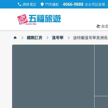
4066-9888
call
location_on
網路電話
門市據點
全台市話直撥，手
flight_takeoff
台
國際訂房
溫哥華
波特蘭溫哥華美洲長