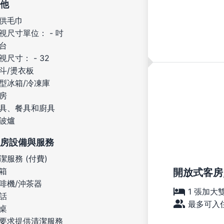
他
供毛巾
視尺寸單位： - 吋
台
視尺寸： - 32
斗/燙衣板
型冰箱/冷凍庫
房
具、餐具和廚具
波爐
房設備與服務
潔服務 (付費)
箱
開放式客房,
啡機/沖茶器
1 張加大
話
最多可入住
桌
要求提供清潔服務