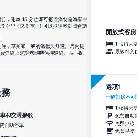
)，開車 15 分鐘即可抵達詹特倫海灘中
公里 (12.8 英哩) 可以抵達奧勒岡會議
開放式客房,
機。
1 張特大
來入住，享受家一般的溫馨與舒適。房內提
最多可入住
免費無線上網讓您隨時保持連線。貼心提
選項
服務
一經訂房不可
1 張特大
車和交通接駁
免費自助
免費無線
費自助停車
免費早餐