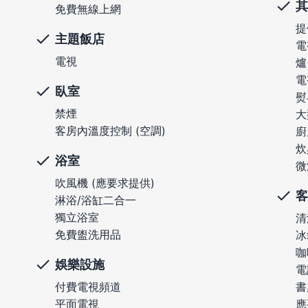
其
免費無線上網
提
主題飯店
電
電視
爐
電
臥室
熨
禁煙
大
客房內溫度控制 (空調)
廚
炊
浴室
微
吹風機 (應要求提供)
客
淋浴/浴缸二合一
獨立浴室
清
免費盥洗用品
冰
咖
娛樂設施
電
付費電視頻道
書
平面電視
應