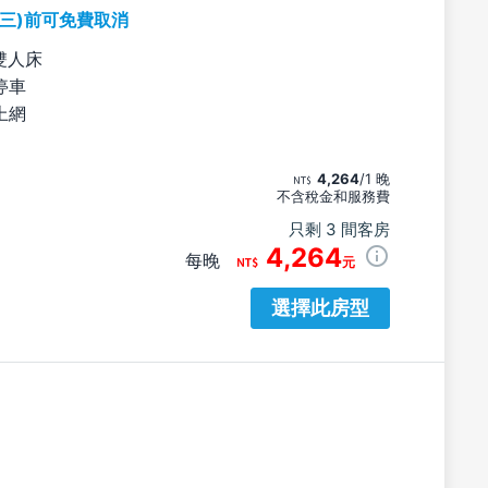
期三)前可免費取消
雙人床
停車
上網
4,264
/1 晚
不含稅金和服務費
只剩 3 間客房
4,264
每晚
元
選擇此房型