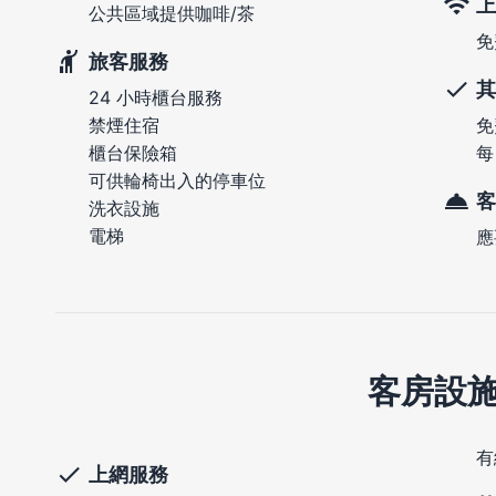
上
公共區域提供咖啡/茶
免
旅客服務
其
24 小時櫃台服務
禁煙住宿
免
櫃台保險箱
每
可供輪椅出入的停車位
客
洗衣設施
電梯
應
客房設
有
上網服務