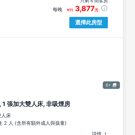
只剩 6 間客房
3,877
每晚
元
選擇此房型
6+
 1 張加大雙人床, 非吸煙房
雙人床
 2 人 (含所有額外成人與孩童)
詳情