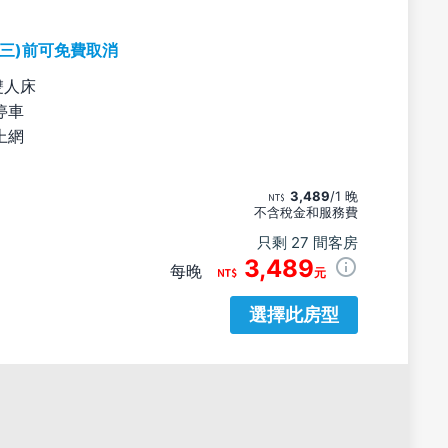
期三)前可免費取消
雙人床
停車
上網
3,489
/1 晚
不含稅金和服務費
只剩 27 間客房
3,489
每晚
元
選擇此房型