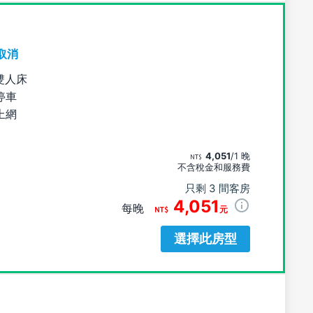
取消
雙人床
停車
上網
4,051
/1 晚
不含稅金和服務費
只剩 3 間客房
4,051
每晚
元
選擇此房型