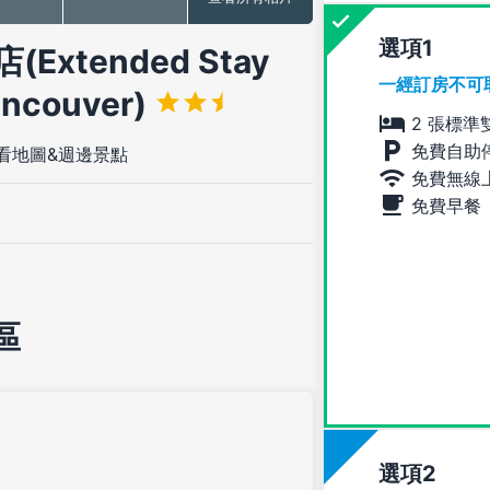
選項
tended Stay
一經訂房不可
ancouver)
2 張標準
免費自助
看地圖&週邊景點
免費無線
免費早餐
區
選項