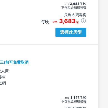
3,683
/1 晚
不含稅金和服務費
只剩 6 間客房
3,683
每晚
元
選擇此房型
期三)前可免費取消
雙人床
停車
上網
3,877
/1 晚
不含稅金和服務費